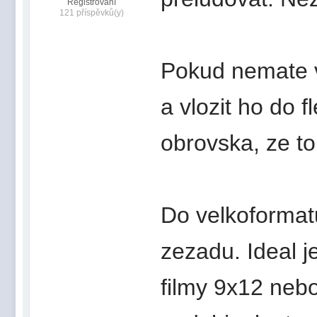
Registrovaní
121 příspěvků(y)
Pokud nemate v
a vlozit ho do f
obrovska, ze to 
Do velkoformatu
zezadu. Ideal j
filmy 9x12 nebo