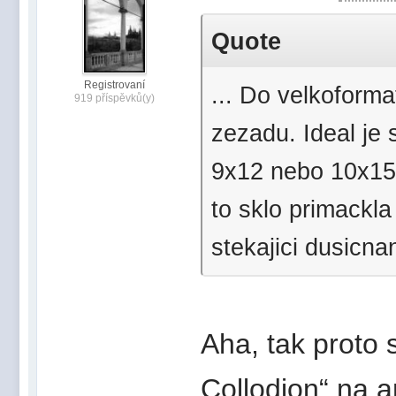
Quote
Registrovaní
... Do velkoforma
919 příspěvků(y)
zezadu. Ideal je 
9x12 nebo 10x15.
to sklo primackla
stekajici dusicna
Aha, tak proto 
Collodion“ na a