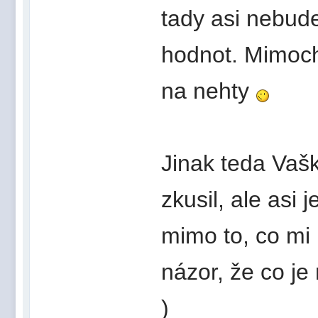
tady asi nebude 
hodnot. Mimocho
na nehty
Jinak teda Vašk
zkusil, ale asi 
mimo to, co mi l
názor, že co j
)