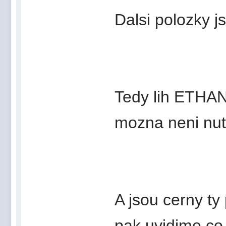
Dalsi polozky j
Tedy lih ETHAN
mozna neni nut
A jsou cerny ty
pak uvidime co 