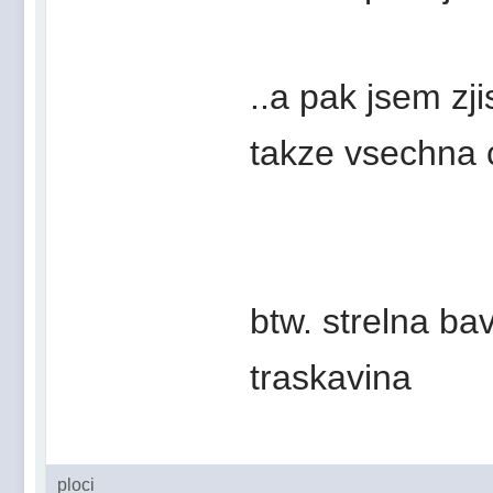
..a pak jsem zji
takze vsechna c
btw. strelna ba
traskavina
ploci