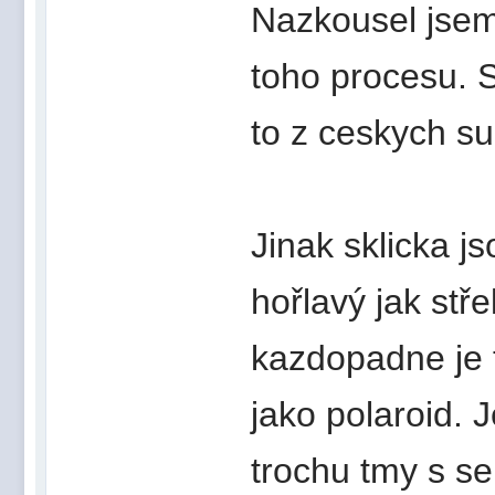
Nazkousel jsem
toho procesu. St
to z ceskych su
Jinak sklicka j
hořlavý jak stř
kazdopadne je t
jako polaroid. J
trochu tmy s s