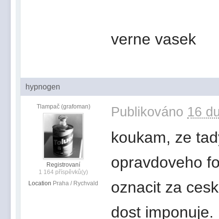
verne vasek
hypnogen
Tlampač (grafoman)
Publikováno
16 du
koukam, ze tad
opravdoveho fo
Registrovaní
1 164 příspěvků(y)
oznacit za cesko
Location
Praha / Rychvald
dost imponuje.