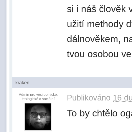
si i náš člověk
užití methody d
dálnověkem, nap
tvou osobou ve
kraken
Admin pro věci politické,
Publikováno
16 du
teologické a sociální
To by chtělo og