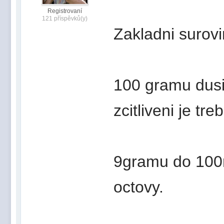
Registrovaní
121 příspěvků(y)
Zakladni surovi
100 gramu dusic
zcitliveni je tre
9gramu do 100m
octovy.