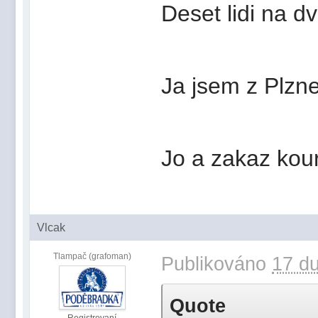
Deset lidi na d
Ja jsem z Plzn
Jo a zakaz kour
Vlcak
Tlampač (grafoman)
Publikováno
17 du
Quote