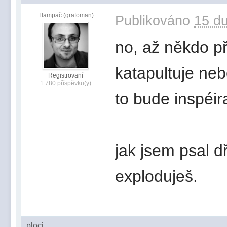
Tlampač (grafoman)
Publikováno
15 du
no, až někdo př
katapultuje neb
Registrovaní
1 780 příspěvků(y)
to bude inspéir
jak jsem psal d
exploduješ.
ploci