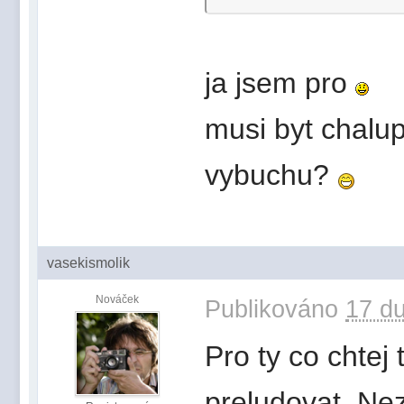
ja jsem pro
musi byt chalu
vybuchu?
vasekismolik
Nováček
Publikováno
17 du
Pro ty co chtej
preludovat. Nez