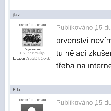
jkcz
Tlampač (grafoman)
Publikováno
15 du
prvenství neví
Registrovaní
tu nějací zkušen
1 728 příspěvků(y)
Location
Valašské království
třeba na intern
Eda
Tlampač (grafoman)
Publikováno
15 du