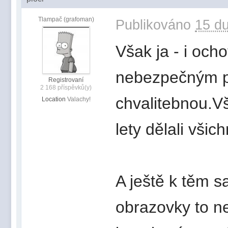
Tlampač (grafoman)
Publikováno
15 du
Však ja - i och
nebezpečným p
Registrovaní
2 168 příspěvků(y)
chvalitebnou.Vš
Location
Valachy!
lety dělali všich
A ještě k těm 
obrazovky to ne