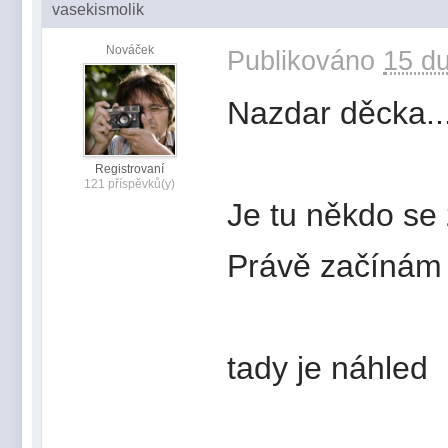
vasekismolik
Nováček
Publikováno
15 du
Nazdar děcka..
Registrovaní
121 příspěvků(y)
Je tu někdo se
Právě začínám a
tady je náhled