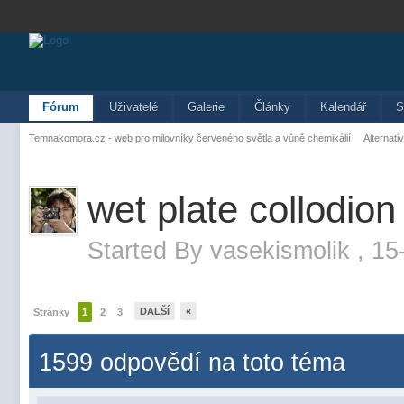
Fórum
Uživatelé
Galerie
Články
Kalendář
S
Temnakomora.cz - web pro milovníky červeného světla a vůně chemikálií
Alternati
wet plate collodio
Started By
vasekismolik
,
15
DALŠÍ
«
Stránky
1
2
3
1599 odpovědí na toto téma