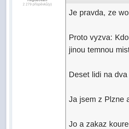
Registrovaní
2 279 příspěvků(y)
Je pravda, ze wor
Proto vyzva: Kd
jinou temnou mis
Deset lidi na dva
Ja jsem z Plzne 
Jo a zakaz kouren