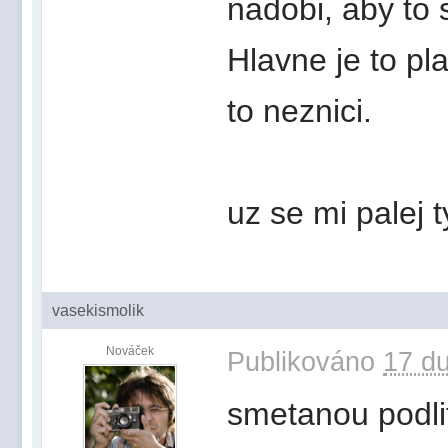
nadobi, aby to 
Hlavne je to pl
to neznici.
uz se mi palej t
vasekismolik
Nováček
Publikováno
17 du
smetanou podlit