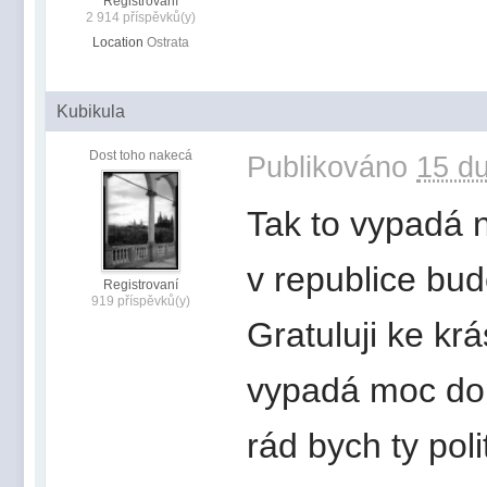
Registrovaní
2 914 příspěvků(y)
Location
Ostrata
Kubikula
Dost toho nakecá
Publikováno
15 du
Tak to vypadá 
v republice bud
Registrovaní
919 příspěvků(y)
Gratuluji ke k
vypadá moc dobř
rád bych ty polit