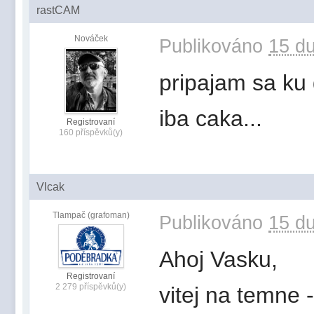
rastCAM
Nováček
Publikováno
15 du
pripajam sa ku g
iba caka...
Registrovaní
160 příspěvků(y)
Vlcak
Tlampač (grafoman)
Publikováno
15 du
Ahoj Vasku,
Registrovaní
2 279 příspěvků(y)
vitej na temne 