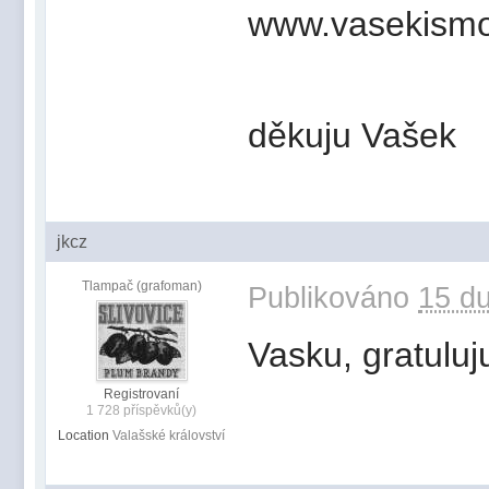
www.vasekismo
děkuju Vašek
jkcz
Tlampač (grafoman)
Publikováno
15 du
Vasku, gratulu
Registrovaní
1 728 příspěvků(y)
Location
Valašské království