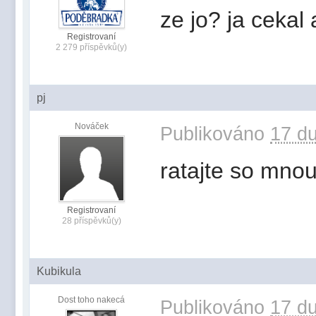
ze jo? ja cekal
Registrovaní
2 279 příspěvků(y)
pj
Nováček
Publikováno
17 du
ratajte so mno
Registrovaní
28 příspěvků(y)
Kubikula
Dost toho nakecá
Publikováno
17 du