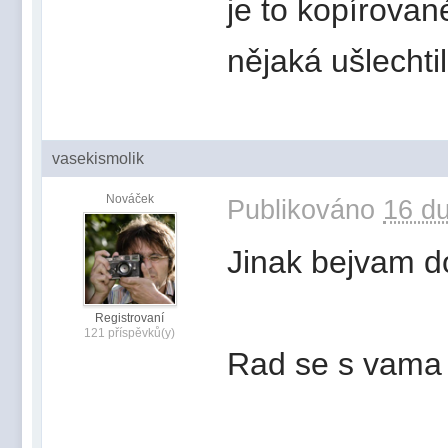
je to kopírovan
nějaká ušlecht
vasekismolik
Nováček
Publikováno
16 du
Jinak bejvam d
Registrovaní
121 příspěvků(y)
Rad se s vama 