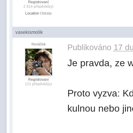
Registrovaní
2 914 příspěvků(y)
Location
Ostrata
vasekismolik
Nováček
Publikováno
17 du
Je pravda, ze w
Registrovaní
121 příspěvků(y)
Proto vyzva: K
kulnou nebo ji