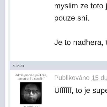
myslim ze toto 
pouze sni.
Je to nadhera, t
kraken
Admin pro věci politické,
Publikováno
15 du
teologické a sociální
Uffffff, to je sup