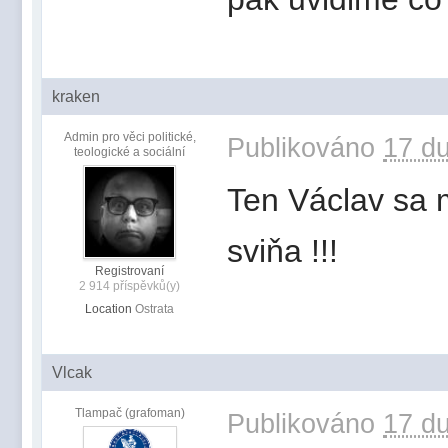
kraken
Admin pro věci politické,
Publikováno
17 du
teologické a sociální
Ten Václav sa m
sviňa !!!
Registrovaní
2 914 příspěvků(y)
Location
Ostrata
Vlcak
Tlampač (grafoman)
Publikováno
17 du