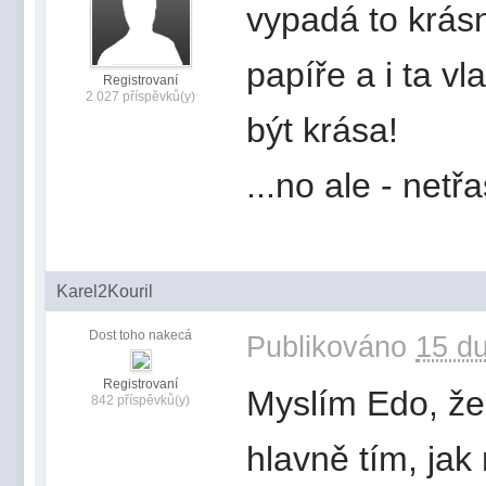
vypadá to krásn
papíře a i ta vl
Registrovaní
2 027 příspěvků(y)
být krása!
...no ale - netř
Karel2Kouril
Dost toho nakecá
Publikováno
15 du
Registrovaní
Myslím Edo, že 
842 příspěvků(y)
hlavně tím, jak