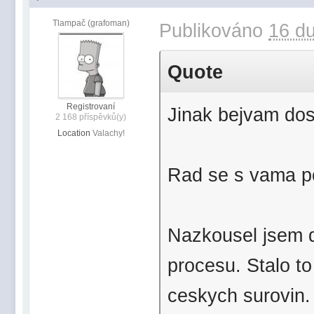
Tlampač (grafoman)
Publikováno
16 du
Quote
Registrovaní
Jinak bejvam dos
2 168 příspěvků(y)
Location
Valachy!
Rad se s vama po
Nazkousel jsem d
procesu. Stalo to 
ceskych surovin.