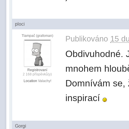
ploci
Tlampač (grafoman)
Publikováno
15 du
Obdivuhodné. Je
mnohem hlouběj
Registrovaní
2 168 příspěvků(y)
Domnívám se, ž
Location
Valachy!
inspirací
Gorgi