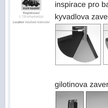
inspirace pro ba
Registrovaní
kyvadlova zave
1 728 příspěvků(y)
Location
Valašské království
gilotinova zave