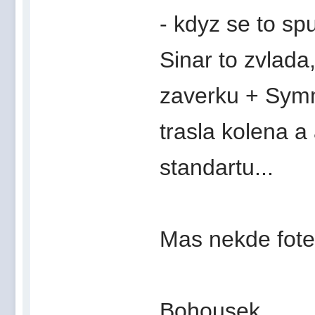
- kdyz se to sp
Sinar to zvlada
zaverku + Symm
trasla kolena a
standartu...
Mas nekde fote
Bohousek