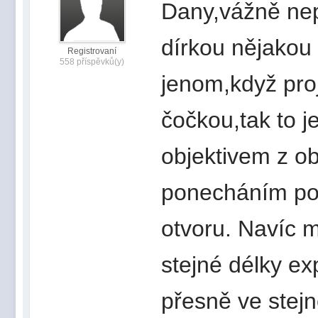
Dany,vážně nepo
dírkou nějakou
Registrovaní
558 příspěvků(y)
jenom,když pro
čočkou,tak to 
objektivem z o
ponecháním pou
otvoru. Navíc m
stejné délky ex
přesně ve stejn