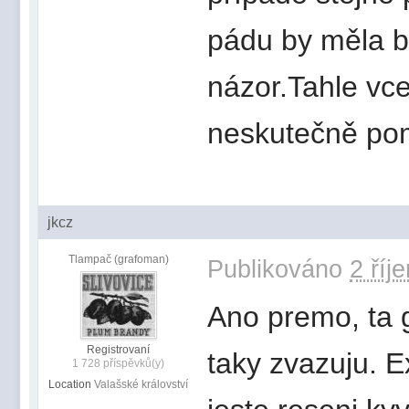
pádu by měla bý
názor.Tahle vc
neskutečně po
jkcz
Tlampač (grafoman)
Publikováno
2 říj
Ano premo, ta g
Registrovaní
taky zvazuju. Ex
1 728 příspěvků(y)
Location
Valašské království