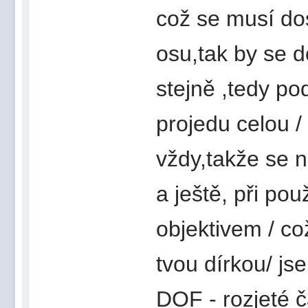
což se musí dos
osu,tak by se d
stejně ,tedy po
projedu celou /
vždy,takže se n
a ještě, při pou
objektivem / což
tvou dírkou/ j
DOF - rozjeté čá