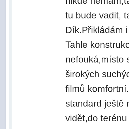
nikde nemám,tak
tu bude vadit, 
Dík.Přikládám 
Tahle konstruk
nefouká,místo 
širokých suchý
filmů komfortní
standard ještě
vidět,do terénu 