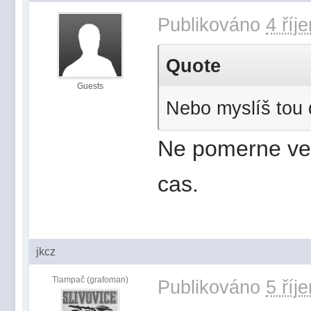
Publikováno
4 říj
Quote
Guests
Nebo myslíš tou 
Ne pomerne vel
cas.
jkcz
Tlampač (grafoman)
Publikováno
5 říj