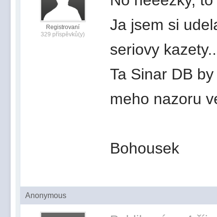
Ja jsem si udel
Registrovaní
329 příspěvků(y)
seriovy kazety..
Ta Sinar DB by t
meho nazoru vet
Bohousek
Anonymous