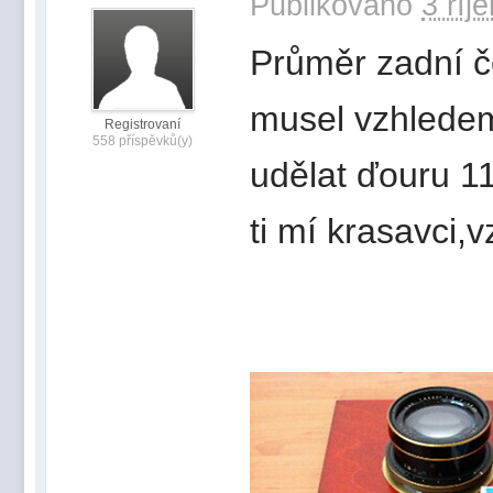
Publikováno
3 říj
Průměr zadní č
musel vzhledem 
Registrovaní
558 příspěvků(y)
udělat ďouru 11
ti mí krasavci,