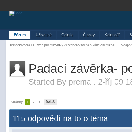
Fórum
Uživatelé
Galerie
Články
Kalendář
S
Temnakomora.cz - web pro milovníky červeného světla a vůně chemikálií
Fotoapar
Padací závěrka- p
Started By
prema
,
2-říj 09 
DALŠÍ
Stránky
1
2
3
115 odpovědí na toto téma