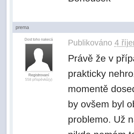
prema
Dost toho nakecá
Publikováno
4 říj
Právě že v příp
prakticky nehro
Registrovaní
558 příspěvků(y)
momentě dosedn
by ovšem byl ob
problemo. Už n