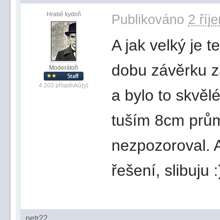
Hrabě kydoň
Publikováno
2 říj
A jak velký je 
dobu závěrku za
Moderátoři
4 203 příspěvků(y)
a bylo to skvěl
tuším 8cm průmě
nezpozoroval. 
řešení, slibuju :
petr22