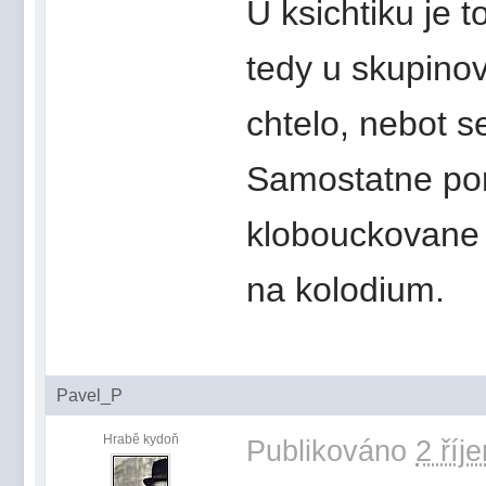
U ksichtiku je 
tedy u skupinov
chtelo, nebot s
Samostatne por
klobouckovane e
na kolodium.
Pavel_P
Hrabě kydoň
Publikováno
2 říj