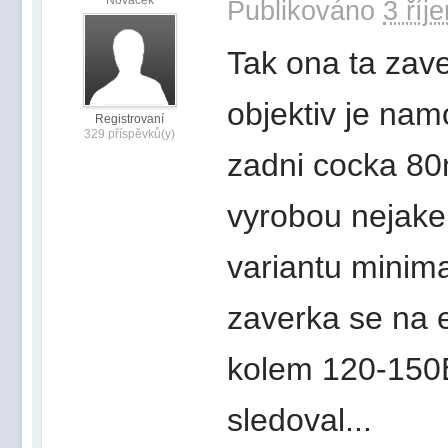
Publikováno
3 říj
Tak ona ta zave
objektiv je na
Registrovaní
329 příspěvků(y)
zadni cocka 80
vyrobou nejake 
variantu minima
zaverka se na e
kolem 120-150
sledoval...