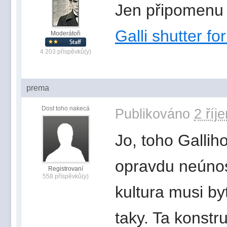
Jen připomenu
Galli shutter fo
Moderátoři
4 203 příspěvků(y)
prema
Dost toho nakecá
Publikováno
2 říj
Jo, toho Gallih
opravdu neúnos
Registrovaní
558 příspěvků(y)
kultura musi by
taky. Ta konstr