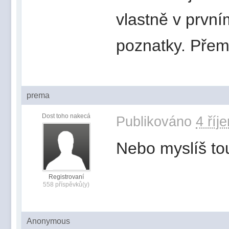
vlastně v první
poznatky. Přem
prema
Dost toho nakecá
Publikováno
4 říj
Nebo myslíš tou
Registrovaní
558 příspěvků(y)
Anonymous