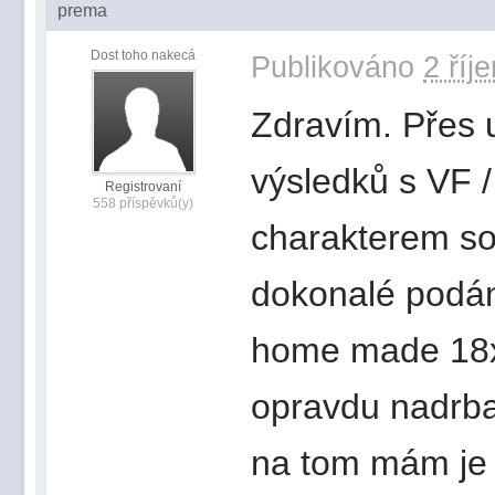
prema
Dost toho nakecá
Publikováno
2 říj
Zdravím. Přes 
výsledků s VF / 
Registrovaní
558 příspěvků(y)
charakterem so
dokonalé podán
home made 18x2
opravdu nadrbal
na tom mám je 