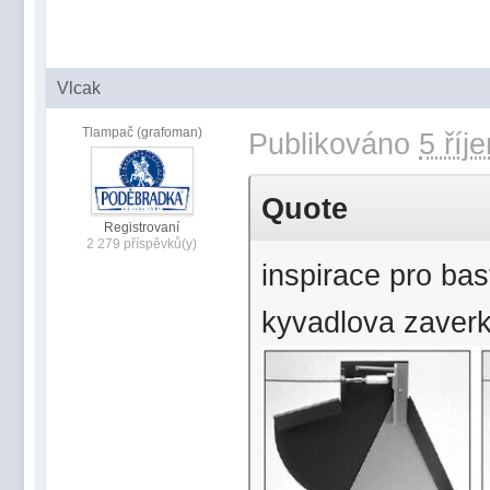
Vlcak
Tlampač (grafoman)
Publikováno
5 říj
Quote
Registrovaní
2 279 příspěvků(y)
inspirace pro bast
kyvadlova zaver