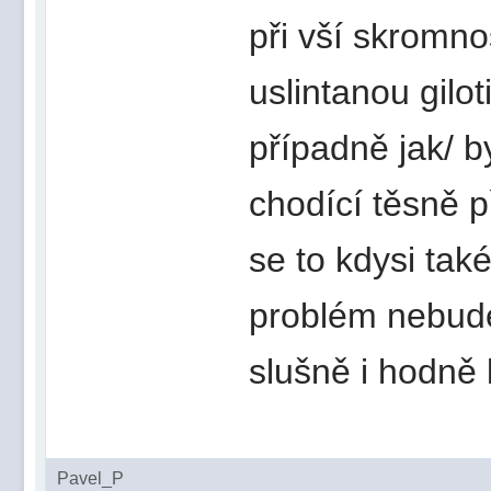
při vší skromno
uslintanou gilot
případně jak/ b
chodící těsně p
se to kdysi tak
problém nebude
slušně i hodně
Pavel_P