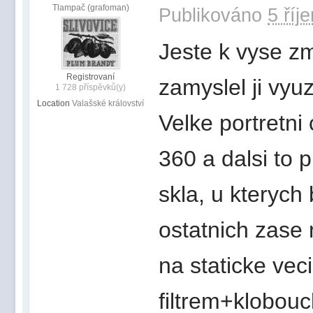
Tlampač (grafoman)
Publikováno
5 říj
Jeste k vyse z
Registrovaní
zamyslel ji vyuz
1 728 příspěvků(y)
Location
Valašské království
Velke portretni
360 a dalsi to 
skla, u kterych
ostatnich zase
na staticke vec
filtrem+klobou