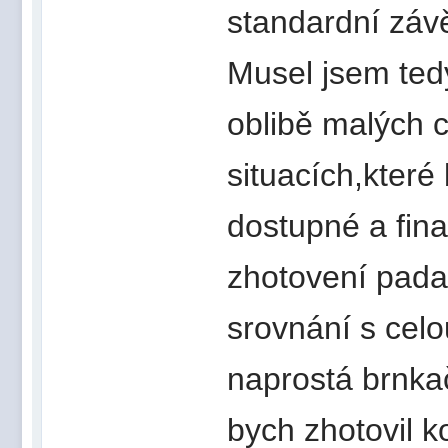
standardní záv
Musel jsem ted
oblibě malých 
situacích,které
dostupné a fina
zhotovení padac
srovnání s cel
naprostá brnkač
bych zhotovil k