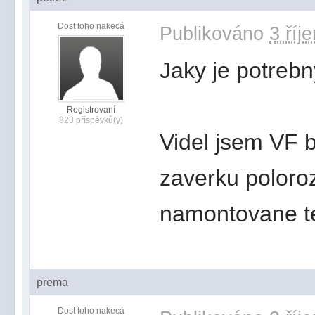
Dost toho nakecá
Publikováno
3 říj
Jaky je potrebn
Registrovaní
823 příspěvků(y)
Videl jsem VF 
zaverku poloro
namontovane te
prema
Dost toho nakecá