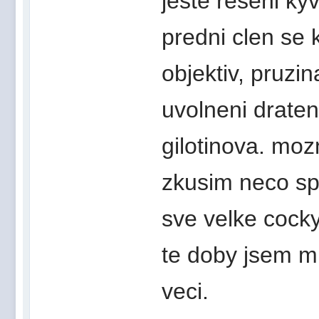
jeste reseni kyv
predni clen se 
objektiv, pruzi
uvolneni draten
gilotinova. mo
zkusim neco sp
sve velke cocky
te doby jsem m
veci.