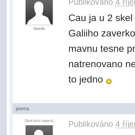
Publikováno
4 říj
Cau ja u 2 skel
Guests
Galiiho zaverko
mavnu tesne p
natrenovano nec
to jedno
prema
Dost toho nakecá
Publikováno
4 říj