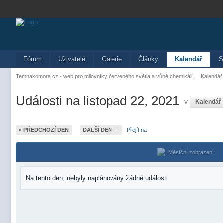
Fórum
Uživatelé
Galerie
Články
Kalendář
S
Temnakomora.cz - web pro milovníky červeného světla a vůně chemikálií
Kalendář
Události na listopad 22, 2021
v
Kalendář
« PŘEDCHOZÍ DEN
DALŠÍ DEN →
Přejít na
Měsíční zobrazení
Na tento den, nebyly naplánovány žádné události