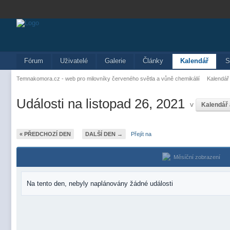
Fórum
Uživatelé
Galerie
Články
Kalendář
S
Temnakomora.cz - web pro milovníky červeného světla a vůně chemikálií
Kalendář
Události na listopad 26, 2021
v
Kalendář
« PŘEDCHOZÍ DEN
DALŠÍ DEN →
Přejít na
Měsíční zobrazení
Na tento den, nebyly naplánovány žádné události