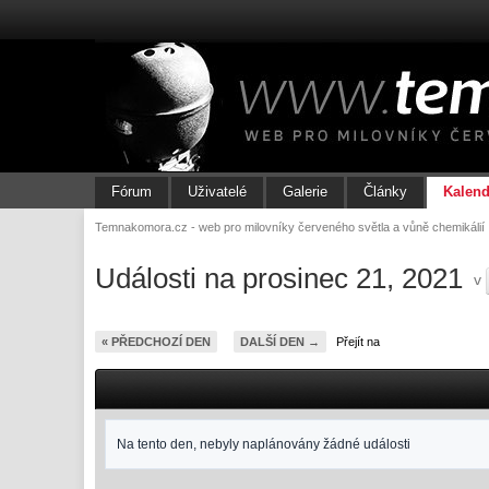
Fórum
Uživatelé
Galerie
Články
Kalend
Temnakomora.cz - web pro milovníky červeného světla a vůně chemikálií
Události na prosinec 21, 2021
v
« PŘEDCHOZÍ DEN
DALŠÍ DEN →
Přejít na
Na tento den, nebyly naplánovány žádné události