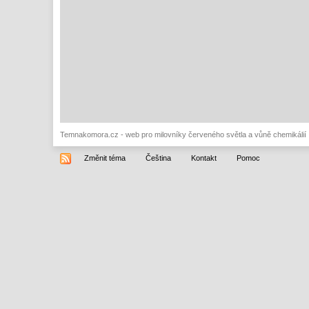
Temnakomora.cz - web pro milovníky červeného světla a vůně chemikálií
Změnit téma
Čeština
Kontakt
Pomoc