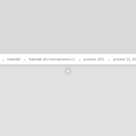
→
Kalendář
→
Kalendář akcí temnakomora.cz
→
prosinec 2021
→
prosinec 21, 2