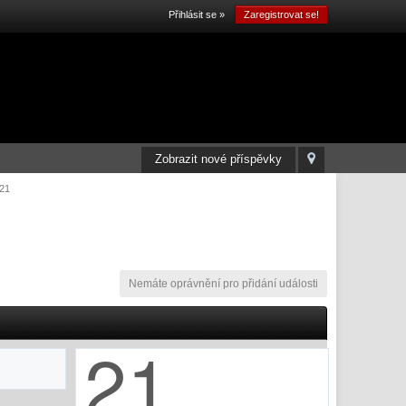
Přihlásit se »
Zaregistrovat se!
Zobrazit nové příspěvky
021
Nemáte oprávnění pro přidání události
21