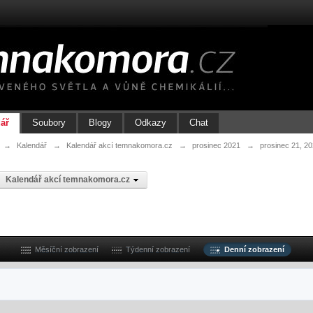
ář
Soubory
Blogy
Odkazy
Chat
→
Kalendář
→
Kalendář akcí temnakomora.cz
→
prosinec 2021
→
prosinec 21, 2
Kalendář akcí temnakomora.cz
Měsíční zobrazení
Týdenní zobrazení
Denní zobrazení