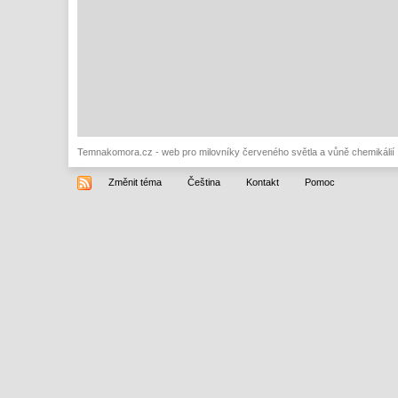
Temnakomora.cz - web pro milovníky červeného světla a vůně chemikálií
Změnit téma
Čeština
Kontakt
Pomoc