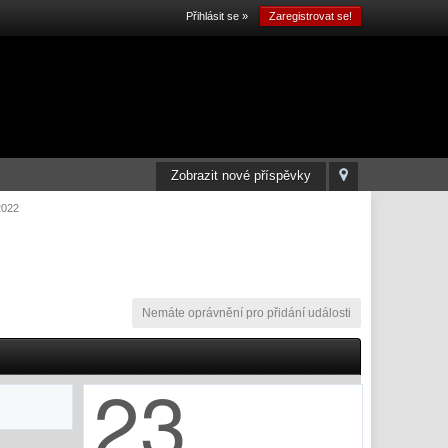
Přihlásit se »
Zaregistrovat se!
Zobrazit nové příspěvky
2022
Nemáte oprávnění pro přidání události
23