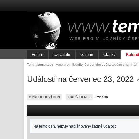
Fórum
Uživatelé
Galerie
Články
Kalend
Temnakomora.cz - web pro milovníky červeného světla a vůně chemikálií
Události na červenec 23, 2022
« PŘEDCHOZÍ DEN
DALŠÍ DEN →
Přejít na
Na tento den, nebyly naplánovány žádné události