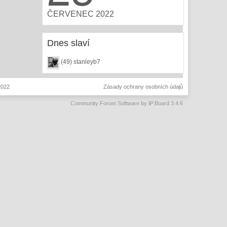
ČERVENEC 2022
Dnes slaví
(49) stanleyb7
2022
Zásady ochrany osobních údajů
Community Forum Software by IP.Board 3.4.6