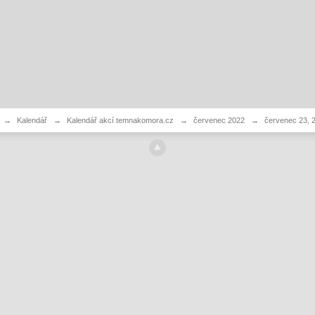
→
Kalendář
→
Kalendář akcí temnakomora.cz
→
červenec 2022
→
červenec 23, 