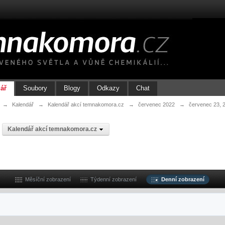
ář
Soubory
Blogy
Odkazy
Chat
→
Kalendář
→
Kalendář akcí temnakomora.cz
→
červenec 2022
→
červenec 23, 
v
Kalendář akcí temnakomora.cz
Měsíční zobrazení
Týdenní zobrazení
Denní zobrazení