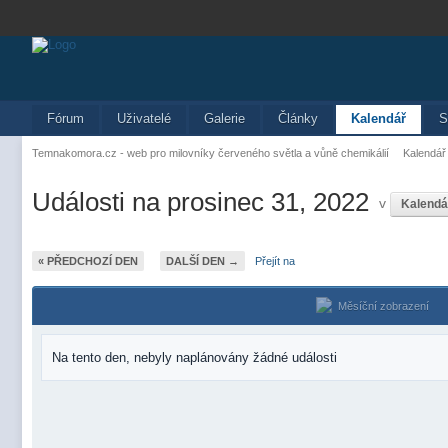
Fórum
Uživatelé
Galerie
Články
Kalendář
S
Temnakomora.cz - web pro milovníky červeného světla a vůně chemikálií
Kalendář
Události na prosinec 31, 2022
v
Kalendá
« PŘEDCHOZÍ DEN
DALŠÍ DEN →
Přejít na
Měsíční zobrazení
Na tento den, nebyly naplánovány žádné události