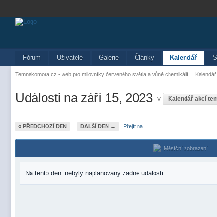
Fórum
Uživatelé
Galerie
Články
Kalendář
S
Temnakomora.cz - web pro milovníky červeného světla a vůně chemikálií
Kalendář
Události na září 15, 2023
v
Kalendář akcí t
« PŘEDCHOZÍ DEN
DALŠÍ DEN →
Přejít na
Měsíční zobrazení
Na tento den, nebyly naplánovány žádné události