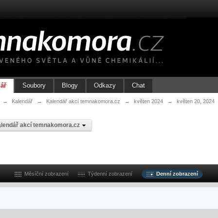
ář
Soubory
Blogy
Odkazy
Chat
→
Kalendář
→
Kalendář akcí temnakomora.cz
→
květen 2024
→
květen 20, 2024
lendář akcí temnakomora.cz
Měsíční zobrazení
Týdenní zobrazení
Denní zobrazení