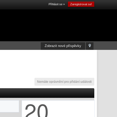
Přihlásit se »
Zaregistrovat se!
Zobrazit nové příspěvky
Nemáte oprávnění pro přidání události
20