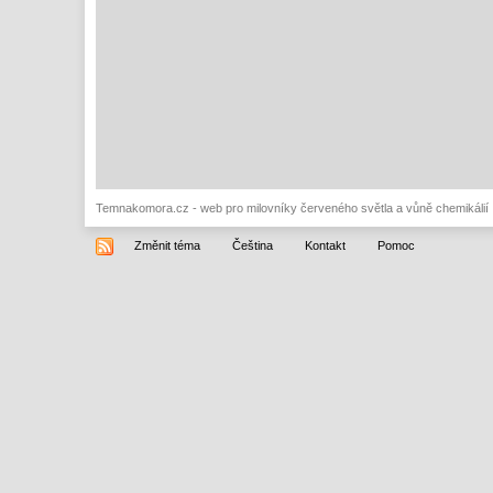
Temnakomora.cz - web pro milovníky červeného světla a vůně chemikálií
Změnit téma
Čeština
Kontakt
Pomoc