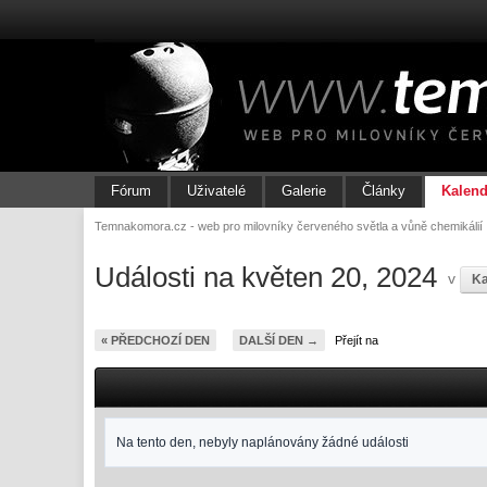
Fórum
Uživatelé
Galerie
Články
Kalend
Temnakomora.cz - web pro milovníky červeného světla a vůně chemikálií
Události na květen 20, 2024
v
Ka
« PŘEDCHOZÍ DEN
DALŠÍ DEN →
Přejít na
Na tento den, nebyly naplánovány žádné události