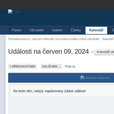
Fórum
Uživatelé
Galerie
Články
Kalendář
S
Temnakomora.cz - web pro milovníky červeného světla a vůně chemikálií
Kalendář
Události na červen 09, 2024
v
Kalendář a
« PŘEDCHOZÍ DEN
DALŠÍ DEN →
Přejít na
Měsíční zobrazení
Na tento den, nebyly naplánovány žádné události