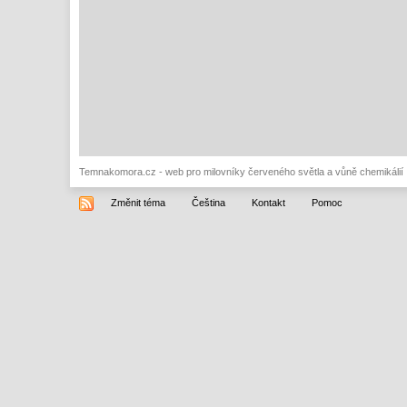
Temnakomora.cz - web pro milovníky červeného světla a vůně chemikálií
Změnit téma
Čeština
Kontakt
Pomoc