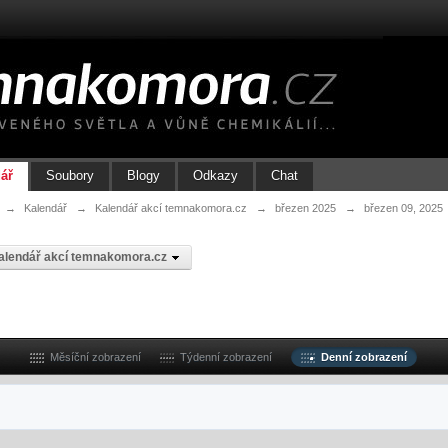
ář
Soubory
Blogy
Odkazy
Chat
→
Kalendář
→
Kalendář akcí temnakomora.cz
→
březen 2025
→
březen 09, 2025
alendář akcí temnakomora.cz
Měsíční zobrazení
Týdenní zobrazení
Denní zobrazení