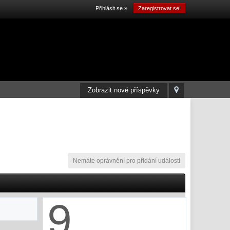
Přihlásit se »
Zaregistrovat se!
Zobrazit nové příspěvky
Nemáte oprávnění pro přidání události
9