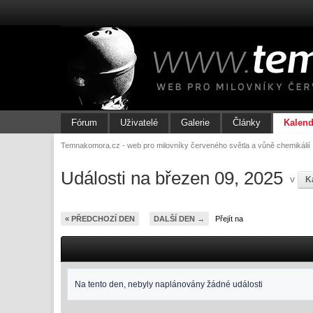
Fórum
Uživatelé
Galerie
Články
Kalend
Temnakomora.cz - web pro milovníky červeného světla a vůně chemikálií
Události na březen 09, 2025
v
K
« PŘEDCHOZÍ DEN
DALŠÍ DEN →
Přejít na
Na tento den, nebyly naplánovány žádné události