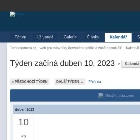
Fórum
Uživatelé
Galerie
Články
Kalendář
S
Temnakomora.cz - web pro milovníky červeného světla a vůně chemikálií
Kalendář
Týden začíná duben 10, 2023
v
Kalendá
« PŘEDCHOZÍ TÝDEN
DALŠÍ TÝDEN →
Přejít na
Měsíční zobrazení
duben 2023
10
Po