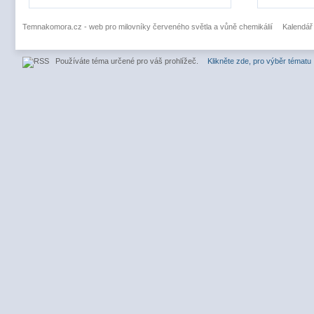
Temnakomora.cz - web pro milovníky červeného světla a vůně chemikálií
Kalendář
Používáte téma určené pro váš prohlížeč.
Klikněte zde, pro výběr tématu