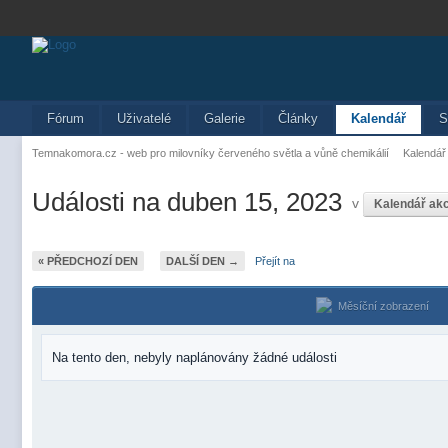
Fórum
Uživatelé
Galerie
Články
Kalendář
S
Temnakomora.cz - web pro milovníky červeného světla a vůně chemikálií
Kalendář
Události na duben 15, 2023
v
Kalendář ak
« PŘEDCHOZÍ DEN
DALŠÍ DEN →
Přejít na
Měsíční zobrazení
Na tento den, nebyly naplánovány žádné události