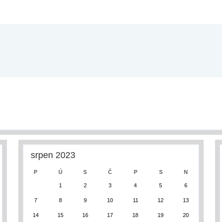
srpen 2023
P
Ú
S
Č
P
S
N
1
2
3
4
5
6
7
8
9
10
11
12
13
14
15
16
17
18
19
20