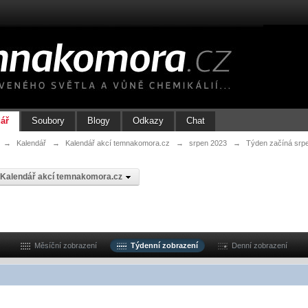
ář
Soubory
Blogy
Odkazy
Chat
→
Kalendář
→
Kalendář akcí temnakomora.cz
→
srpen 2023
→
Týden začíná srp
Kalendář akcí temnakomora.cz
Měsíční zobrazení
Týdenní zobrazení
Denní zobrazení