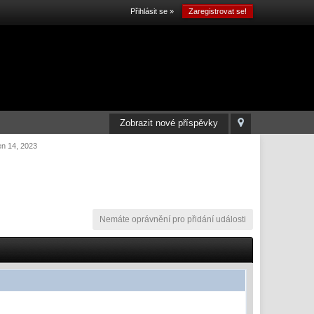
Přihlásit se »
Zaregistrovat se!
Zobrazit nové příspěvky
en 14, 2023
Nemáte oprávnění pro přidání události