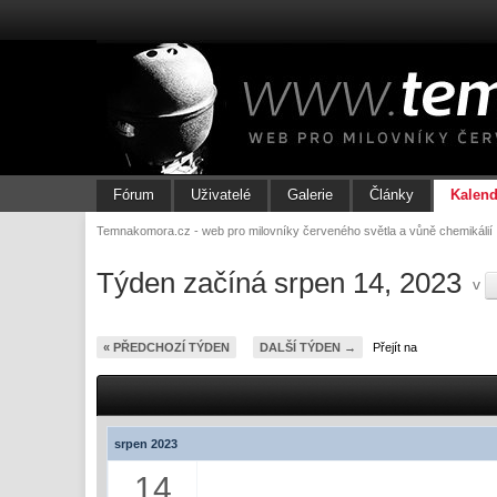
Fórum
Uživatelé
Galerie
Články
Kalend
Temnakomora.cz - web pro milovníky červeného světla a vůně chemikálií
Týden začíná srpen 14, 2023
v
« PŘEDCHOZÍ TÝDEN
DALŠÍ TÝDEN →
Přejít na
srpen 2023
14