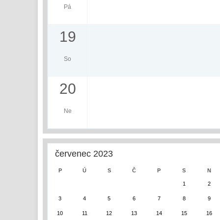
Pá
19
So
20
Ne
červenec 2023
P
Ú
S
Č
P
S
N
1
2
3
4
5
6
7
8
9
10
11
12
13
14
15
16