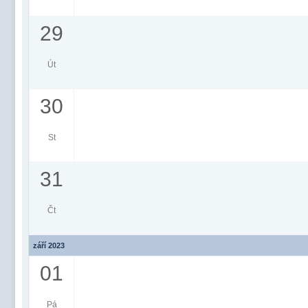
29
Út
30
St
31
Čt
září 2023
01
Pá