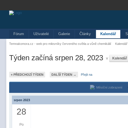
Fórum
Uživatelé
Galerie
Články
Kalendář
S
Temnakomora.cz - web pro milovníky červeného světla a vůně chemikálií
Kalendář
Týden začíná srpen 28, 2023
v
Kalendář
« PŘEDCHOZÍ TÝDEN
DALŠÍ TÝDEN →
Přejít na
Měsíční zobrazení
srpen 2023
28
Po