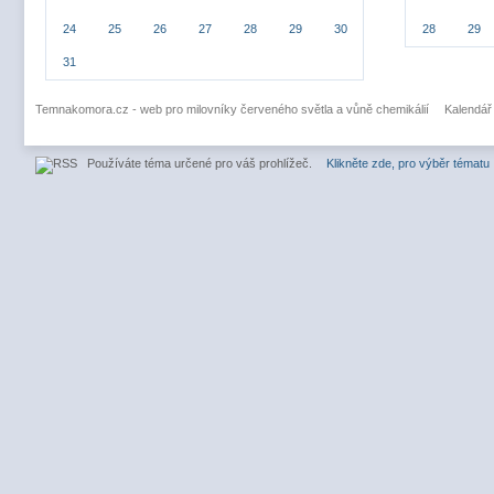
24
25
26
27
28
29
30
28
29
31
Temnakomora.cz - web pro milovníky červeného světla a vůně chemikálií
Kalendář
Používáte téma určené pro váš prohlížeč.
Klikněte zde, pro výběr tématu