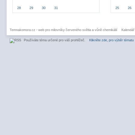
28
29
30
31
25
26
Temnakomora.cz - web pro milovníky červeného světla a vůně chemikálií
Kalendář
Používáte téma určené pro váš prohlížeč.
Klikněte zde, pro výběr tématu