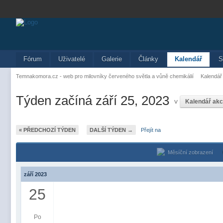
Fórum
Uživatelé
Galerie
Články
Kalendář
S
Temnakomora.cz - web pro milovníky červeného světla a vůně chemikálií
Kalendář
Týden začíná září 25, 2023
v
Kalendář ak
« PŘEDCHOZÍ TÝDEN
DALŠÍ TÝDEN →
Přejít na
Měsíční zobrazení
září 2023
25
Po