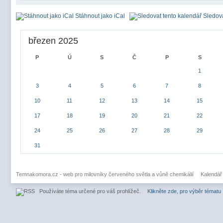
Stáhnout jako iCal
Sledova
březen 2025
P
Ú
S
Č
P
S
1
3
4
5
6
7
8
10
11
12
13
14
15
17
18
19
20
21
22
24
25
26
27
28
29
31
Temnakomora.cz - web pro milovníky červeného světla a vůně chemikálií
Kalendář
Používáte téma určené pro váš prohlížeč.
Klikněte zde, pro výběr tématu