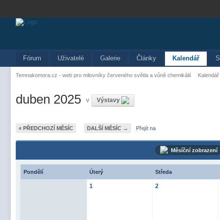
Fórum
Uživatelé
Galerie
Články
Kalendář
S
Temnakomora.cz - web pro milovníky červeného světla a vůně chemikálií
Kalendář
duben 2025
v
Výstavy
« PŘEDCHOZÍ MĚSÍC
DALŠÍ MĚSÍC →
Přejít na
Měsíční zobrazení
Pondělí
Úterý
Středa
1
2