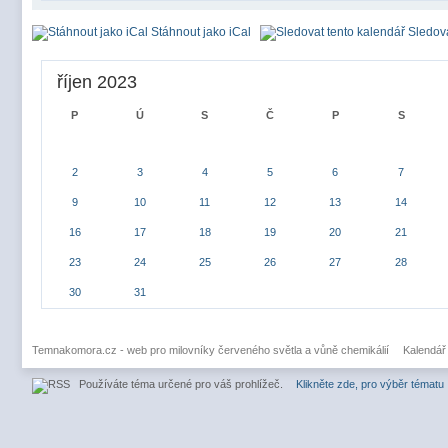
Stáhnout jako iCal
Sledova
říjen 2023
P
Ú
S
Č
P
S
2
3
4
5
6
7
9
10
11
12
13
14
16
17
18
19
20
21
23
24
25
26
27
28
30
31
Temnakomora.cz - web pro milovníky červeného světla a vůně chemikálií
Kalendář
Používáte téma určené pro váš prohlížeč.
Klikněte zde, pro výběr tématu