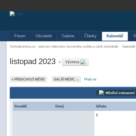
Fórum
Uživatelé
Galerie
Články
Kalendář
S
Temnakomora.cz - web pro milovníky červeného světla a vůně chemikálií
Kalendář
listopad 2023
v
Výstavy
« PŘEDCHOZÍ MĚSÍC
DALŠÍ MĚSÍC →
Přejít na
Měsíční zobrazení
Pondělí
Úterý
Středa
1