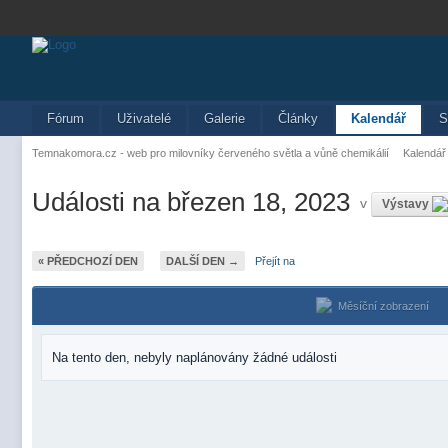
Fórum
Uživatelé
Galerie
Články
Kalendář
S
Temnakomora.cz - web pro milovníky červeného světla a vůně chemikálií
Kalendář
Události na březen 18, 2023
v
Výstavy
« PŘEDCHOZÍ DEN
DALŠÍ DEN →
Přejít na
Měsíční zobrazení
Na tento den, nebyly naplánovány žádné události