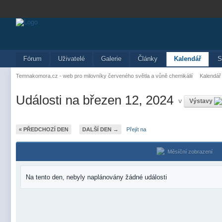
Fórum
Uživatelé
Galerie
Články
Kalendář
S
Temnakomora.cz - web pro milovníky červeného světla a vůně chemikálií
Kalendář
Události na březen 12, 2024
v
Výstavy
« PŘEDCHOZÍ DEN
DALŠÍ DEN →
Přejít na
Měsíční zobrazení
Na tento den, nebyly naplánovány žádné události