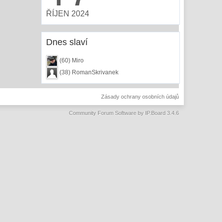
ŘÍJEN 2024
Dnes slaví
(60) Miro
(38) RomanSkrivanek
Zásady ochrany osobních údajů
Community Forum Software by IP.Board 3.4.6