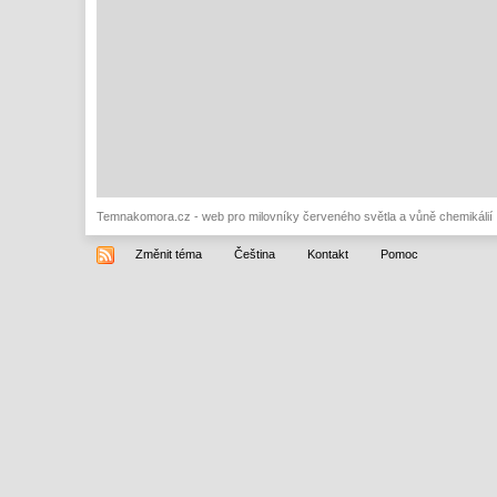
Temnakomora.cz - web pro milovníky červeného světla a vůně chemikálií
Změnit téma
Čeština
Kontakt
Pomoc