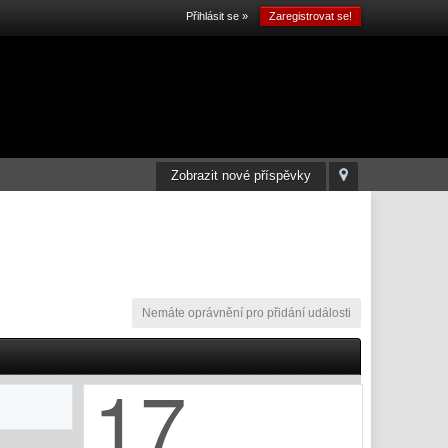
Přihlásit se »
Zaregistrovat se!
Zobrazit nové příspěvky
Nemáte oprávnění pro přidání události
17