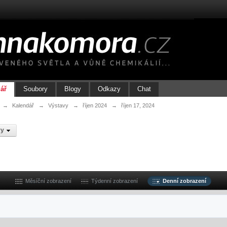
ář
Soubory
Blogy
Odkazy
Chat
→
Kalendář
→
Výstavy
→
říjen 2024
→
říjen 17, 2024
vy
Měsíční zobrazení
Týdenní zobrazení
Denní zobrazení