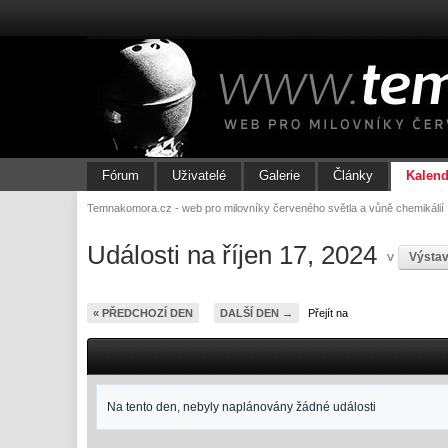
Fórum
Uživatelé
Galerie
Články
Kalend
Temnakomora.cz - web pro milovníky červeného světla a vůně chemikálií
Události na říjen 17, 2024
v
Výsta
« PŘEDCHOZÍ DEN
DALŠÍ DEN →
Přejít na
Na tento den, nebyly naplánovány žádné události