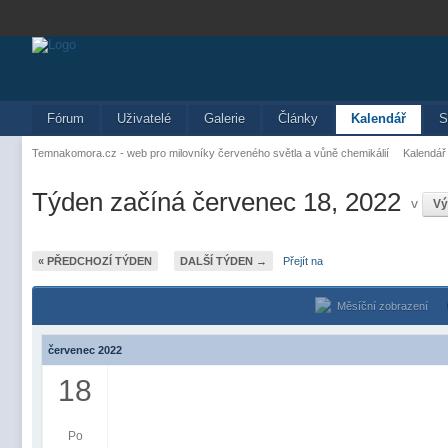
Fórum
Uživatelé
Galerie
Články
Kalendář
S
Temnakomora.cz - web pro milovníky červeného světla a vůně chemikálií
Kalendář
Týden začíná červenec 18, 2022
v
Vý
« PŘEDCHOZÍ TÝDEN
DALŠÍ TÝDEN →
Přejít na
Měsíční zobrazení
červenec 2022
18
Po