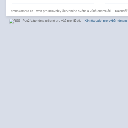
Temnakomora.cz - web pro milovníky červeného světla a vůně chemikálií
Kalendář
Používáte téma určené pro váš prohlížeč.
Klikněte zde, pro výběr tématu