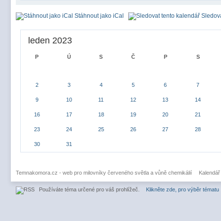
Stáhnout jako iCal
Sledova
leden 2023
P
Ú
S
Č
P
S
2
3
4
5
6
7
9
10
11
12
13
14
16
17
18
19
20
21
23
24
25
26
27
28
30
31
Temnakomora.cz - web pro milovníky červeného světla a vůně chemikálií
Kalendář
Používáte téma určené pro váš prohlížeč.
Klikněte zde, pro výběr tématu