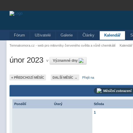
Fórum
Uživatelé
Galerie
Články
Kalendář
S
Temnakomora.cz - web pro milovníky červeného světla a vůně chemikálií
Kalendář
únor 2023
v
Významné dny
« PŘEDCHOZÍ MĚSÍC
DALŠÍ MĚSÍC →
Přejít na
Měsíční zobrazení
Pondělí
Úterý
Středa
1