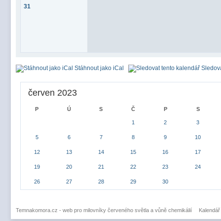
31
Stáhnout jako iCal
Sledova
červen 2023
P
Ú
S
Č
P
S
1
2
3
5
6
7
8
9
10
12
13
14
15
16
17
19
20
21
22
23
24
26
27
28
29
30
Temnakomora.cz - web pro milovníky červeného světla a vůně chemikálií
Kalendář