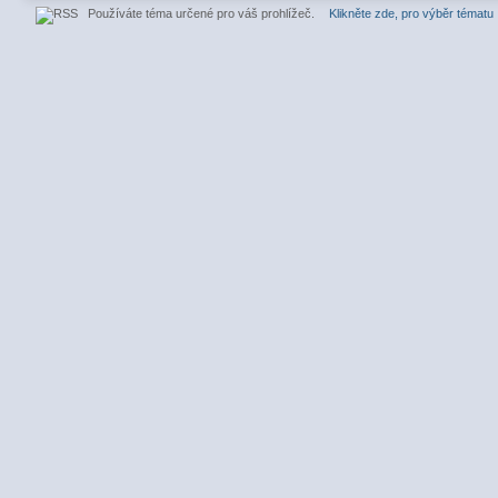
Používáte téma určené pro váš prohlížeč.
Klikněte zde, pro výběr tématu