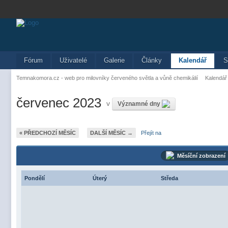
Fórum
Uživatelé
Galerie
Články
Kalendář
S
Temnakomora.cz - web pro milovníky červeného světla a vůně chemikálií
Kalendář
červenec 2023
v
Významné dny
« PŘEDCHOZÍ MĚSÍC
DALŠÍ MĚSÍC →
Přejít na
Měsíční zobrazení
Pondělí
Úterý
Středa