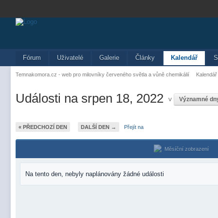
Fórum
Uživatelé
Galerie
Články
Kalendář
S
Temnakomora.cz - web pro milovníky červeného světla a vůně chemikálií
Kalendář
Události na srpen 18, 2022
v
Významné dn
« PŘEDCHOZÍ DEN
DALŠÍ DEN →
Přejít na
Měsíční zobrazení
Na tento den, nebyly naplánovány žádné události