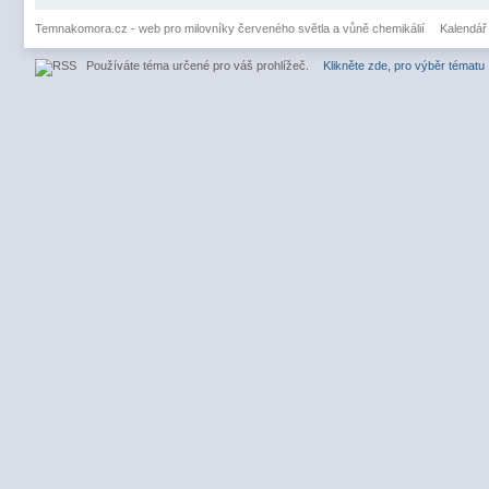
Temnakomora.cz - web pro milovníky červeného světla a vůně chemikálií
Kalendář
Používáte téma určené pro váš prohlížeč.
Klikněte zde, pro výběr tématu