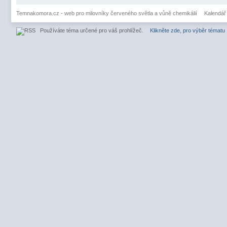
Temnakomora.cz - web pro milovníky červeného světla a vůně chemikálií
Kalendář
Používáte téma určené pro váš prohlížeč.
Klikněte zde, pro výběr tématu