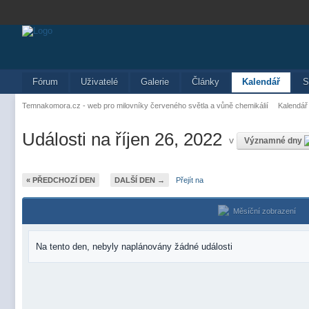
Fórum
Uživatelé
Galerie
Články
Kalendář
S
Temnakomora.cz - web pro milovníky červeného světla a vůně chemikálií
Kalendář
Události na říjen 26, 2022
v
Významné dny
« PŘEDCHOZÍ DEN
DALŠÍ DEN →
Přejít na
Měsíční zobrazení
Na tento den, nebyly naplánovány žádné události