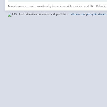
Temnakomora.cz - web pro milovníky červeného světla a vůně chemikálií
Kalendář
Používáte téma určené pro váš prohlížeč.
Klikněte zde, pro výběr tématu