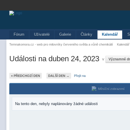
Fórum
Uživatelé
Galerie
Články
Kalendář
S
Temnakomora.cz - web pro milovníky červeného světla a vůně chemikálií
Kalendář
Události na duben 24, 2023
v
Významné d
« PŘEDCHOZÍ DEN
DALŠÍ DEN →
Přejít na
Měsíční zobrazení
Na tento den, nebyly naplánovány žádné události