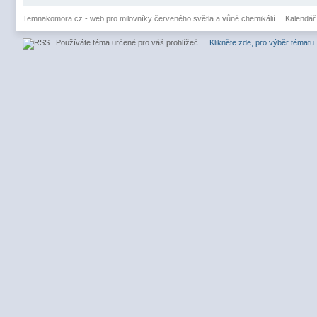
Temnakomora.cz - web pro milovníky červeného světla a vůně chemikálií
Kalendář
Používáte téma určené pro váš prohlížeč.
Klikněte zde, pro výběr tématu