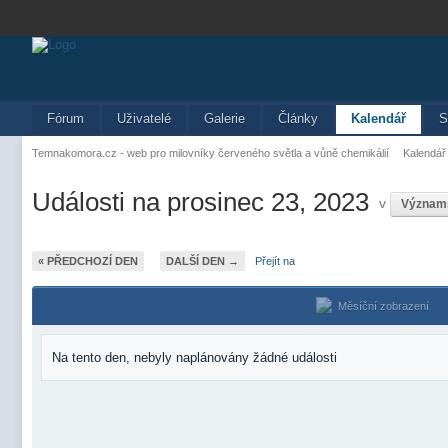
Fórum
Uživatelé
Galerie
Články
Kalendář
S
Temnakomora.cz - web pro milovníky červeného světla a vůně chemikálií
Kalendář
Události na prosinec 23, 2023
v
Význam
« PŘEDCHOZÍ DEN
DALŠÍ DEN →
Přejít na
Měsíční zobrazení
Na tento den, nebyly naplánovány žádné události