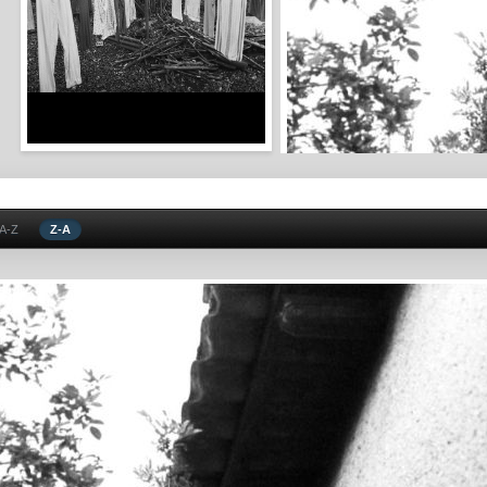
A-Z
Z-A