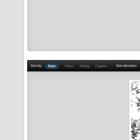
Sort by:
Sort direction:
Date
Views
Rating
Caption