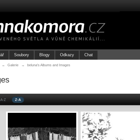
ář
Soubory
Blogy
Odkazy
Chat
→
Galerie
→
beluna's Albums and Images
ges
A-Z
Z-A