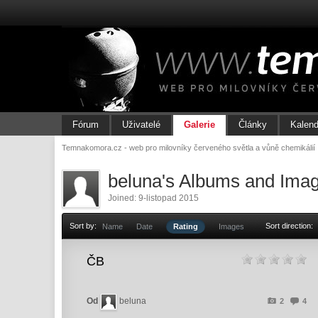
Fórum
Uživatelé
Galerie
Články
Kalend
Temnakomora.cz - web pro milovníky červeného světla a vůně chemikálií
beluna's Albums and Ima
Joined: 9-listopad 2015
Sort by:
Sort direction:
Name
Date
Rating
Images
ČB
Od
beluna
2
4