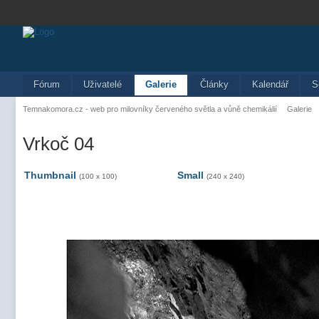
Fórum
Uživatelé
Galerie
Články
Kalendář
S
Temnakomora.cz - web pro milovníky červeného světla a vůně chemikálií
Galerie
Vrkoč 04
Thumbnail
Small
(100 x 100)
(240 x 240)