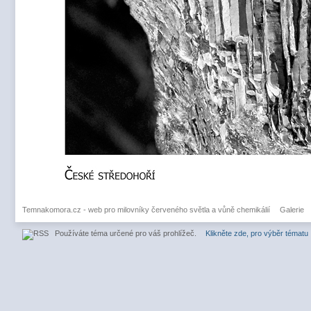
Temnakomora.cz - web pro milovníky červeného světla a vůně chemikálií
Galerie
Používáte téma určené pro váš prohlížeč.
Klikněte zde, pro výběr tématu