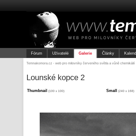
Fórum
Uživatelé
Galerie
Články
Kalend
Temnakomora.cz - web pro milovníky červeného světla a vůně chemikálií
Lounské kopce 2
Thumbnail
Small
(100 x 100)
(240 x 168)