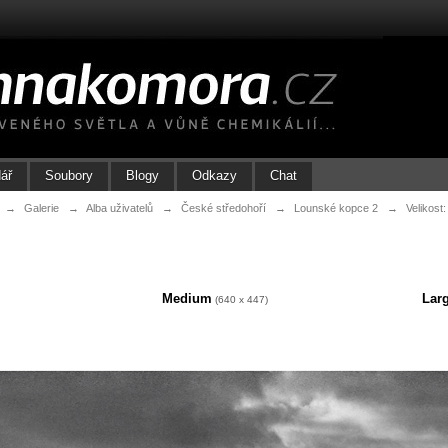
ář
Soubory
Blogy
Odkazy
Chat
→
Galerie
→
Alba uživatelů
→
České středohoří
→
Lounské kopce 2
→
Velikost
Medium
Lar
(640 x 447)