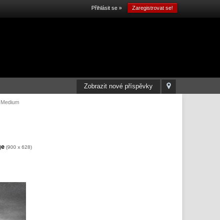
Přihlásit se »
Zaregistrovat se!
Zobrazit nové příspěvky
: Medium
ge
(900 x 628)