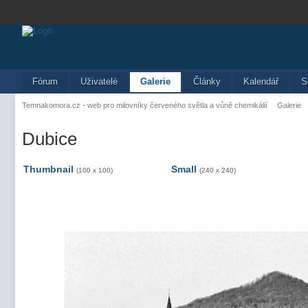
Fórum
Uživatelé
Galerie
Články
Kalendář
S
Temnakomora.cz - web pro milovníky červeného světla a vůně chemikálií
Galerie
Dubice
Thumbnail
Small
(100 x 100)
(240 x 240)