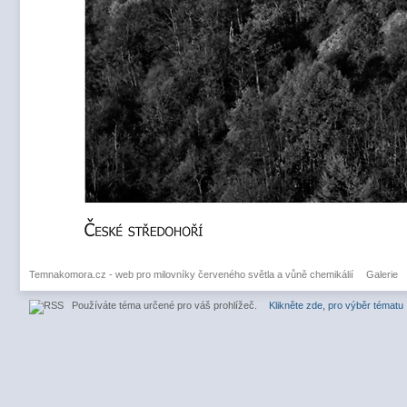
Temnakomora.cz - web pro milovníky červeného světla a vůně chemikálií
Galerie
Používáte téma určené pro váš prohlížeč.
Klikněte zde, pro výběr tématu