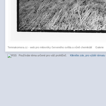
Temnakomora.cz - web pro milovníky červeného světla a vůně chemikálií
Galerie
Používáte téma určené pro váš prohlížeč.
Klikněte zde, pro výběr tématu