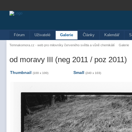
Fórum
Uživatelé
Galerie
Články
Kalendář
S
Temnakomora.cz - web pro milovníky červeného světla a vůně chemikálií
Galerie
od moravy III (neg 2011 / poz 2011)
Thumbnail
Small
(100 x 100)
(240 x 103)