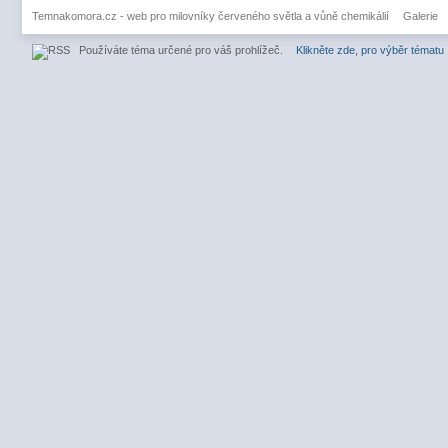
Temnakomora.cz - web pro milovníky červeného světla a vůně chemikálií
Galerie
Používáte téma určené pro váš prohlížeč.
Klikněte zde, pro výběr tématu