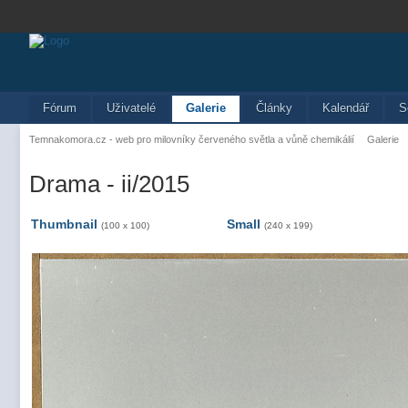
Fórum
Uživatelé
Galerie
Články
Kalendář
S
Temnakomora.cz - web pro milovníky červeného světla a vůně chemikálií
Galerie
Drama - ii/2015
Thumbnail
Small
(100 x 100)
(240 x 199)