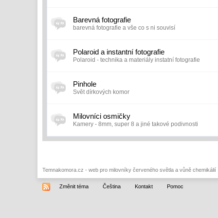
Barevná fotografie
barevná fotografie a vše co s ni souvisí
Polaroid a instantní fotografie
Polaroid - technika a materiály instatní fotografie
Pinhole
Svět dírkových komor
Milovníci osmičky
Kamery - 8mm, super 8 a jiné takové podivnosti
Temnakomora.cz - web pro milovníky červeného světla a vůně chemikálií
Změnit téma
Čeština
Kontakt
Pomoc