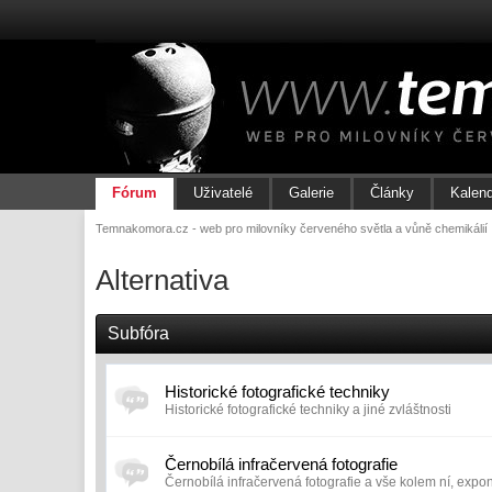
Fórum
Uživatelé
Galerie
Články
Kalen
Temnakomora.cz - web pro milovníky červeného světla a vůně chemikálií
Alternativa
Subfóra
Historické fotografické techniky
Historické fotografické techniky a jiné zvláštnosti
Černobílá infračervená fotografie
Černobílá infračervená fotografie a vše kolem ní, expon