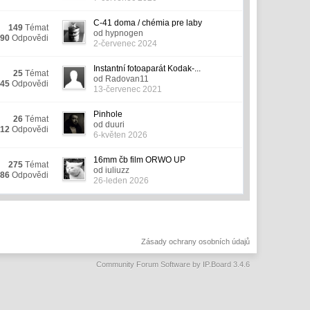
C-41 doma / chémia pre laby
149
Témat
od hypnogen
690
Odpovědi
2-červenec 2024
Instantní fotoaparát Kodak-...
25
Témat
od Radovan11
345
Odpovědi
13-červenec 2021
Pinhole
26
Témat
od duuri
212
Odpovědi
6-květen 2026
16mm čb film ORWO UP
275
Témat
od iuliuzz
486
Odpovědi
26-leden 2026
Zásady ochrany osobních údajů
Community Forum Software by IP.Board 3.4.6