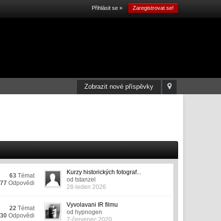
Přihlásit se »
Zaregistrovat se!
Zobrazit nové příspěvky
Kurzy historických fotograf...
63
Témat
od tstanzel
377
Odpovědi
28-leden 2026
Vyvolavani IR filmu
22
Témat
od hypnogen
430
Odpovědi
7-červenec 2020