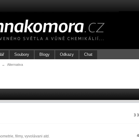
dář
Soubory
Blogy
Odkazy
Chat
→
Alternativa
3 
ometrie, filmy, vyvolávani atd.