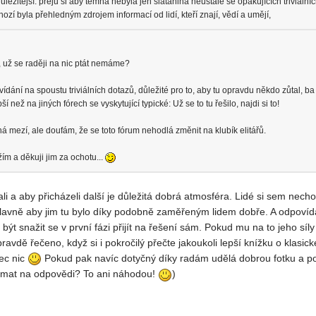
ežitější: přeju si aby temná nebyla jen slátanina neustále se opakujících triviáln
hozí byla přehledným zdrojem informací od lidí, kteří znají, vědí a umějí,
 už se raději na nic ptát nemáme?
dání na spoustu triviálních dotazů, důležité pro to, aby tu opravdu někdo zůtal, b
 než na jiných fórech se vyskytující typické: Už se to tu řešilo, najdi si to!
á mezí, ale doufám, že se toto fórum nehodlá změnit na klubík elitářů.
žím a děkuji jim za ochotu...
ali a aby přicházeli další je důležitá dobrá atmosféra. Lidé si sem ne
lavně aby jim tu bylo díky podobně zaměřeným lidem dobře. A odpovíd
 být snažit se v první fázi přijít na řešení sám. Pokud mu na to jeho síl
ravdě řečeno, když si i pokročilý přečte jakoukoli lepší knížku o klasi
ec nic
Pokud pak navíc dotyčný díky radám udělá dobrou fotku a poc
omat na odpovědi? To ani náhodou!
)