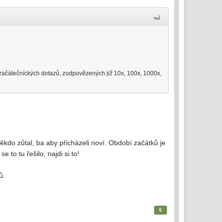
h začátečníckých dotazů, zodpovězených již 10x, 100x, 1000x,
ěkdo zůtal, ba aby přicházeli noví. Období začátků je
 to tu řešilo, najdi si to!
ů.
6