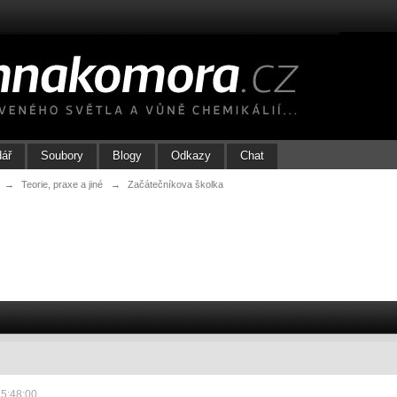
dář
Soubory
Blogy
Odkazy
Chat
→
Teorie, praxe a jiné
→
Začátečníkova školka
15:48:00