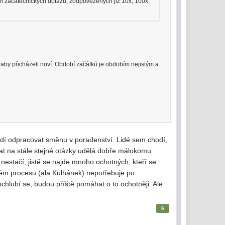
ích začátečníckých dotazů, zodpovězených již 10x, 100x,
a aby přicházeli noví. Období začátků je obdobím nejistým a
chodí odpracovat směnu v poradenství. Lidé sem chodí,
at na stále stejné otázky udělá dobře málokomu.
y nestačí, jistě se najde mnoho ochotných, kteří se
ckém procesu (ala Kulhánek) nepotřebuje po
hlubí se, budou příště pomáhat o to ochotněji. Ale
6