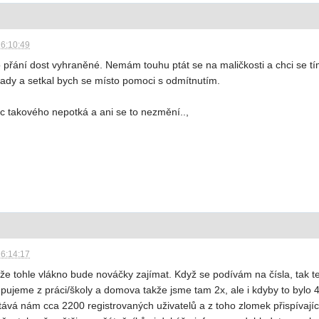
16:10:49
to přání dost vyhraněné. Nemám touhu ptát se na maličkosti a chci se t
ady a setkal bych se místo pomoci s odmítnutím.
c takového nepotká a ani se to nezmění..,
16:14:17
ože tohle vlákno bude nováčky zajímat. Když se podívám na čísla, tak 
pujeme z práci/školy a domova takže jsme tam 2x, ale i kdyby to bylo
ává nám cca 2200 registrovaných uživatelů a z toho zlomek přispívají