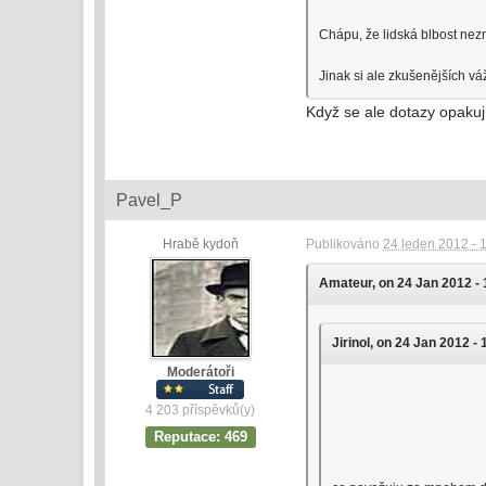
Chápu, že lidská blbost nezn
Jinak si ale zkušenějších vá
Když se ale dotazy opakuj
Pavel_P
Hrabě kydoň
Publikováno
24 leden 2012 - 
Amateur, on 24 Jan 2012 - 
Jirinol, on 24 Jan 2012 - 
Moderátoři
4 203 příspěvků(y)
Reputace: 469