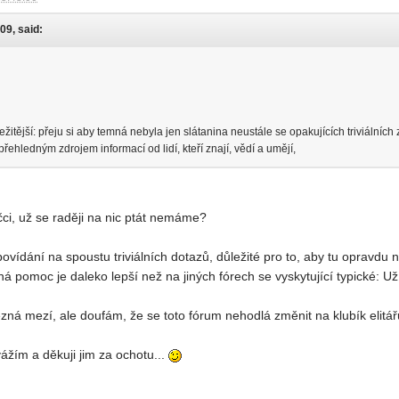
:09, said:
itější: přeju si aby temná nebyla jen slátanina neustále se opakujících triviálníc
přehledným zdrojem informací od lidí, kteří znají, vědí a umějí,
ci, už se raději na nic ptát nemáme?
vídání na spoustu triviálních dotazů, důležité pro to, aby tu opravdu n
 pomoc je daleko lepší než na jiných fórech se vyskytující typické: Už se
zná mezí, ale doufám, že se toto fórum nehodlá změnit na klubík elitář
vážím a děkuji jim za ochotu...