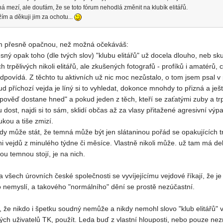
á mezí, ale doufám, že se toto fórum nehodlá změnit na klubík elitářů.
žím a děkuji jim za ochotu...
ám přesně opačnou, než možná očekáváš:
ý opak toho (dle tvých slov) "klubu elitářů" už docela dlouho, neb skut
h trpělivých nikoli elitářů, ale zkušených fotografů - profíků i amatérů,
odpovídá. Z těchto tu aktivních už nic moc nezůstalo, o tom jsem psal v
ud příchozí vejda je líný si to vyhledat, dokonce mnohdy to přizná a je
pověď dostane hned" a pokud jeden z těch, kteří se zaťatými zuby a trpě
 dost, najdi si to sám, sklidí občas až za vlasy přitažené agresivní výp
ukou a tiše zmizí.
dy může stát, že temná může být jen slátaninou pořád se opakujících t
ni vejdů z minulého týdne či měsíce. Vlastně nikoli může. už tam má de
ou temnou stojí, je na nich.
všech úrovních české společnosti se vyvíjejícímu vejdové říkají, že je
i to nemyslí, a takového "normálního" dění se prostě nezúčastní.
že nikdo i špetku soudný nemůže a nikdy nemohl slovo "klub elitářů" v s
ých uživatelů TK, použít. Leda buď z vlastní hlouposti, nebo pouze nez