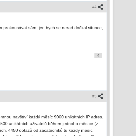
#4
ím prokousávat sám, jen bych se nerad dočkal situace,
0
#5
temnou navštíví každý měsíc 9000 unikátních IP adres.
 4500 unikátních uživatelů během jednoho měsíce (z
cích. 4450 dotazů od začátečníků tu každý měsíc