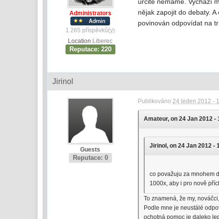
určitě nemáme. Vychází mě
nějak zapojit do debaty. A
Administrators
povinován odpovídat na tr
1 265 příspěvků(y)
Location
Liberec
Reputace: 220
Jirinol
Publikováno
24 leden 2012 - 
Amateur, on 24 Jan 2012 - 
Jirinol, on 24 Jan 2012 - 
Guests
Reputace: 0
co považuju za mnohem důl
1000x, aby i pro nově příc
To znamená, že my, nováčci,
Podle mne je neustálé odpoví
ochotná pomoc je daleko lepší