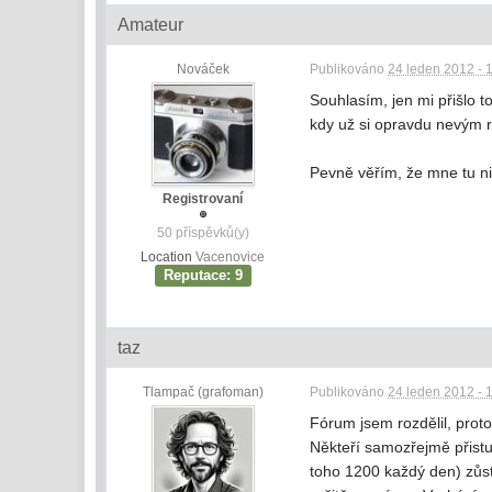
Amateur
Nováček
Publikováno
24 leden 2012 - 
Souhlasím, jen mi přišlo 
kdy už si opravdu nevým r
Pevně věřím, že mne tu ni
Registrovaní
50 příspěvků(y)
Location
Vacenovice
Reputace: 9
taz
Tlampač (grafoman)
Publikováno
24 leden 2012 - 
Fórum jsem rozdělil, prot
Někteří samozřejmě přistu
toho 1200 každý den) zůst