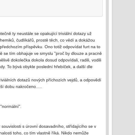
ečně ty neustále se opakující triviální dotazy už
 chemiků, čudlíkářů, prostě těch, co vědí a dokážou
 předchozím příspěvku. Ono totiž odpovídat furt na to
ště se tím obhajuje ve smyslu "proč by dlouze a pracně
livě dokolečka dokola dosud odpovídali, radili, vodili
ady. To bývá obykle poslední hřebíček, a další dle
riviálních dotazů nových příchozích vejdů, a odpovědí
lší dobu nakročeno.....
 "normální".
ouvislosti s úrovní dosavadního, střídajícího se v
nalosti toho, co tím vlastně říká. Nikdo nemůže