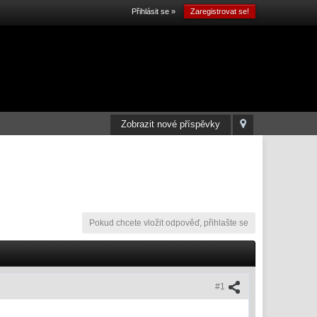
Přihlásit se »
Zaregistrovat se!
Zobrazit nové příspěvky
Pokud chcete vložit odpověď, přihlašte se
#1