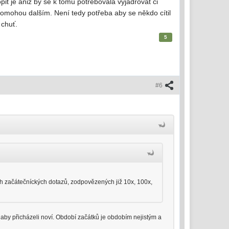
t je aniž by se k tomu potřebovala vyjadřovat či
 pomohou dalším. Není tedy potřeba aby se někdo cítil
 chuť.
5
#6
ích začátečníckých dotazů, zodpovězených již 10x, 100x,
a aby přicházeli noví. Období začátků je obdobím nejistým a