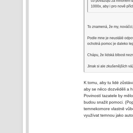
co považuju za mnohem důl
1000x, aby i pro nově příc
To znamená, že my, nováčci,
Podle mne je neustálé odpoví
ochotná pomoc je daleko lepší
Chápu, že lidská blbost nezn
Jinak si ale zkušenějších vá
K tomu, aby tu lidé zůstáv
aby se něco dozvěděli a h
Poviností tazatele by mělo
budou snažit pomoci. (Pop
temnekomore vlastně vůb
využívat temnou jako aut