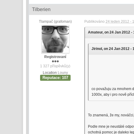
Tilberien
Tlampač (grafoman)
Publikováno
24 leden 2012 - 
Amateur, on 24 Jan 2012 - 
Jirinol, on 24 Jan 2012 - 
Registrovaní
1 327 příspěvků(y)
Location
Louny
Reputace: 107
co považuju za mnohem důl
1000x, aby i pro nově příc
To znamená, že my, nováčci,
Podle mne je neustálé odpoví
ochotná pomoc je daleko lepší