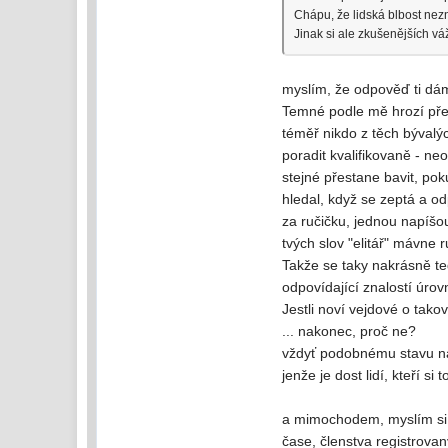
Chápu, že lidská blbost nezn
Jinak si ale zkušenějších vá
myslím, že odpověď ti d
Temné podle mě hrozí přesn
téměř nikdo z těch bývalýc
poradit kvalifikovaně - ne
stejné přestane bavit, pok
hledal, když se zeptá a od
za ručičku, jednou napíšou
tvých slov "elitář" mávne r
Takže se taky nakrásně te
odpovídající znalostí úrov
Jestli noví vejdové o takov
... nakonec, proč ne?
vždyť podobnému stavu na 
jenže je dost lidí, kteří s
a mimochodem, myslím si, 
čase, členstva registrovan