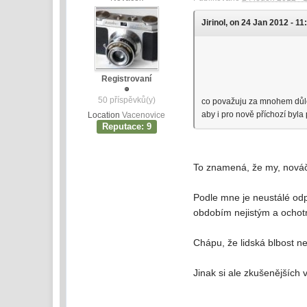
Jirinol, on 24 Jan 2012 - 11
Registrovaní
50 příspěvků(y)
co považuju za mnohem důlež
aby i pro nově příchozí byla 
Location
Vacenovice
Reputace: 9
To znamená, že my, nováč
Podle mne je neustálé odpo
obdobím nejistým a ochotná
Chápu, že lidská blbost ne
Jinak si ale zkušenějších 