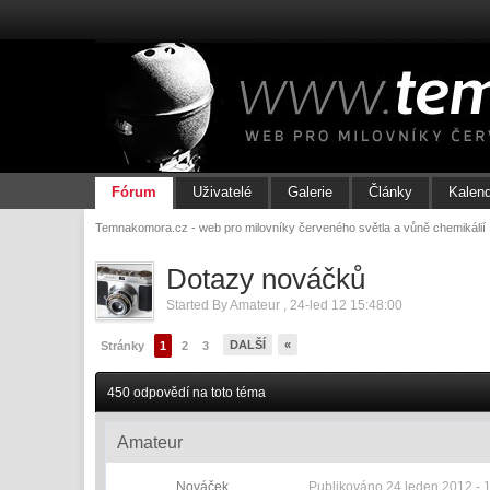
Fórum
Uživatelé
Galerie
Články
Kalen
Temnakomora.cz - web pro milovníky červeného světla a vůně chemikálií
Dotazy nováčků
Started By
Amateur
,
24-led 12 15:48:00
DALŠÍ
«
Stránky
1
2
3
450 odpovědí na toto téma
Amateur
Nováček
Publikováno
24 leden 2012 - 