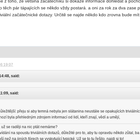
 z toho, že většina začátečníků si dokáže informace dohledat a pochopi
 o těch pár tápajících se někdo vždy postará. a oni za rok za dva zase
iviální začátečnické dotazy. Určitě se najde někdo kdo zrovna bude mít
16:19:07
14:48, said:
11:09, said:
ežitější: přeju si aby temná nebyla jen slátanina neustále se opakujících triviáln
hozí byla přehledným zdrojem informací od lidí, kteří znají, vědí a umějí,
 už se raději na nic ptát nemáme?
dání na spoustu triviálních dotazů, důležité pro to, aby tu opravdu někdo zůtal, b
 než na jiných fórech se vyskytující typické: Už se to tu řešilo, najdi si to!