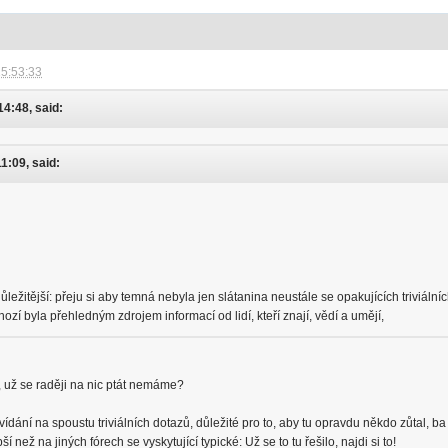
15:53:33
14:48, said:
11:09, said:
ežitější: přeju si aby temná nebyla jen slátanina neustále se opakujících triviáln
hozí byla přehledným zdrojem informací od lidí, kteří znají, vědí a umějí,
 už se raději na nic ptát nemáme?
dání na spoustu triviálních dotazů, důležité pro to, aby tu opravdu někdo zůtal, b
 než na jiných fórech se vyskytující typické: Už se to tu řešilo, najdi si to!