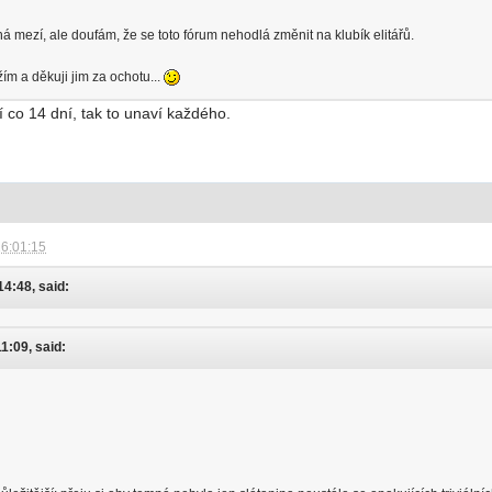
á mezí, ale doufám, že se toto fórum nehodlá změnit na klubík elitářů.
žím a děkuji jim za ochotu...
í co 14 dní, tak to unaví každého.
16:01:15
14:48, said:
11:09, said: