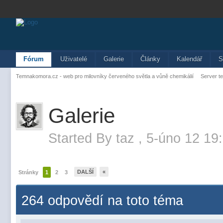
Fórum
Uživatelé
Galerie
Články
Kalendář
S
Temnakomora.cz - web pro milovníky červeného světla a vůně chemikálií
Server t
Galerie
Started By
taz
,
5-úno 12 19
DALŠÍ
«
Stránky
1
2
3
264 odpovědí na toto téma