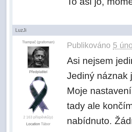
To asi jo, mom
LuzJi
Tlampač (grafoman)
Publikováno
5 úno
Asi nejsem jedin
Předplatitel
Jediný náznak j
Moje nastavení 
tady ale končím
2 163 příspěvků(y)
nabídnuto. Žád
Location
Tábor