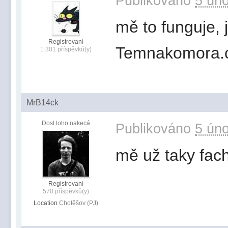
Publikováno
5 úno
mě to funguje, 
Registrovaní
Temnakomora.
1 301 příspěvků(y)
MrB14ck
Dost toho nakecá
Publikováno
5 úno
mě už taky fac
Registrovaní
570 příspěvků(y)
Location
Chotěšov (PJ)