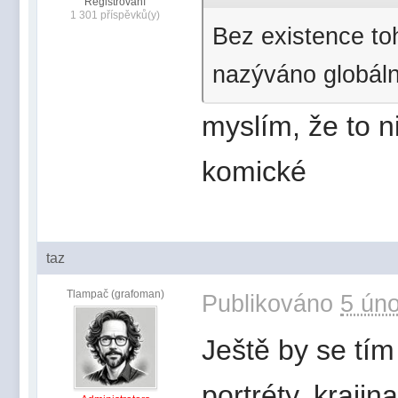
Registrovaní
1 301 příspěvků(y)
Bez existence to
nazýváno globáln
myslím, že to n
komické
taz
Tlampač (grafoman)
Publikováno
5 úno
Ještě by se tím
portréty, krajin