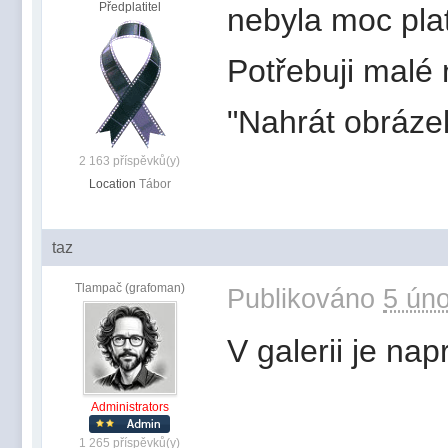
Předplatitel
nebyla moc pla
Potřebuji malé 
"Nahrát obráze
2 163 příspěvků(y)
Location
Tábor
taz
Tlampač (grafoman)
Publikováno
5 úno
V galerii je nap
Administrators
1 265 příspěvků(y)