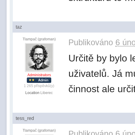
taz
Tlampač (grafoman)
Publikováno
6 úno
Určitě by bylo 
uživatelů. Já m
Administrators
činnost ale urči
1 265 příspěvků(y)
Location
Liberec
tess_red
Tlampač (grafoman)
Publikováno
6 úno