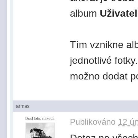
album
Uživate
Tím vznikne al
jednotlivé fotky
možno dodat po
armas
Dost toho nakecá
Publikováno
12 ún
Dotaz na všechn