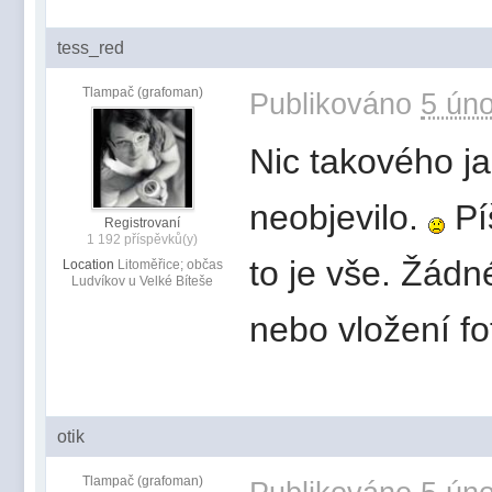
tess_red
Tlampač (grafoman)
Publikováno
5 úno
Nic takového ja
neobjevilo.
Pí
Registrovaní
1 192 příspěvků(y)
to je vše. Žádné
Location
Litoměřice; občas
Ludvíkov u Velké Bíteše
nebo vložení fo
otik
Tlampač (grafoman)