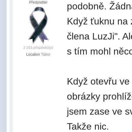
Předplatitel
podobně. Žádn
Když ťuknu na 
člena LuzJi". 
2 163 příspěvků(y)
s tím mohl něco
Location
Tábor
Když otevřu ve 
obrázky prohlíž
jsem zase ve s
Takže nic.