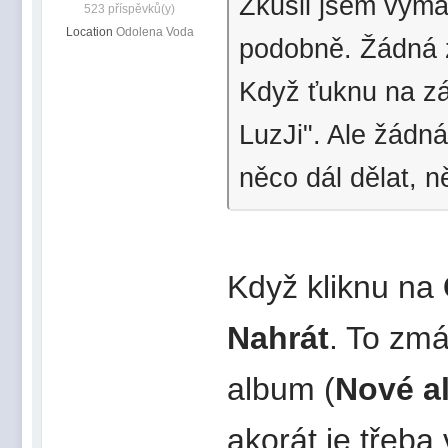
Zkusil jsem vymaz
523 příspěvků(y)
Location
Odolena Voda
podobně. Žádná
Když ťuknu na zá
LuzJi". Ale žádn
něco dál dělat, n
Když kliknu na
Nahrát
. To zmá
album (
Nové a
akorát je třeba