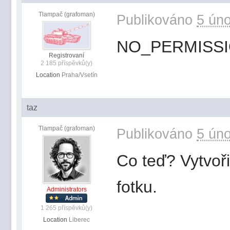
Tlampač (grafoman)
Publikováno
5 úno
NO_PERMISS
Registrovaní
2 185 příspěvků(y)
Location
Praha/Vsetín
taz
Tlampač (grafoman)
Publikováno
5 úno
Co teď? Vytvo
fotku.
Administrators
1 265 příspěvků(y)
Location
Liberec