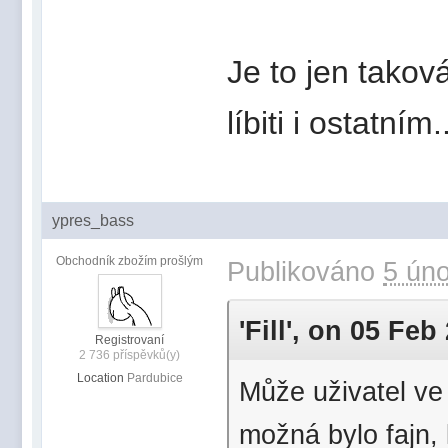
Je to jen takov
líbiti i ostatním.
ypres_bass
Obchodník zbožím prošlým
Publikováno
5 úno
'Fill', on 05 Feb
Registrovaní
2 736 příspěvků(y)
Location
Pardubice
Může uživatel ve
možná bylo fajn, k