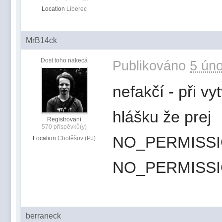
Location
Liberec
MrB14ck
Dost toho nakecá
Publikováno
5 úno
nefakčí - při vy
hlášku že prej
Registrovaní
570 příspěvků(y)
NO_PERMISS
Location
Chotěšov (PJ)
NO_PERMISS
berraneck