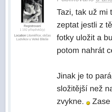
Tazi, tak už mi
zeptat jestli z 
Registrovaní
1 192 příspěvků(y)
fotky uložit a 
Location
Litoměřice; občas
Ludvíkov u Velké Bíteše
potom nahrát c
Jinak je to par
složitější než n
zvykne.
Zase 