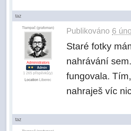
taz
Tlampač (grafoman)
Publikováno
6 úno
Staré fotky mám
nahrávání sem. 
Administrators
fungovala. Tím,
1 265 příspěvků(y)
Location
Liberec
nahraješ víc ni
taz