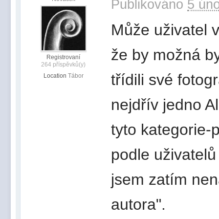
Publikováno
5 úno
Může uživatel 
že by možná bylo
Registrovaní
264 příspěvků(y)
třídili své fotogr
Location
Tábor
nejdřív jedno 
tyto kategorie-
podle uživatelů 
jsem zatím nena
autora".