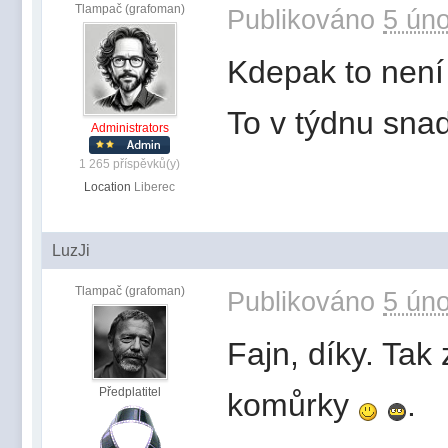
Tlampač (grafoman)
Publikováno
5 úno
Kdepak to není
To v týdnu sna
Administrators
1 265 příspěvků(y)
Location
Liberec
LuzJi
Tlampač (grafoman)
Publikováno
5 úno
Fajn, díky. Tak
Předplatitel
komůrky
.