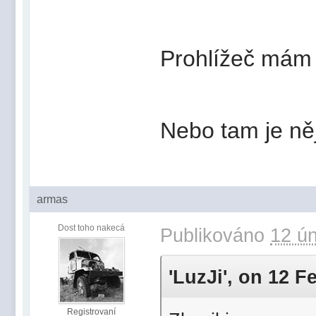
Prohlížeč mám 
Nebo tam je něj
armas
Dost toho nakecá
Publikováno
12 ún
'LuzJi', on 12 F
Registrovaní