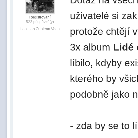
uživatelé si z
Registrovaní
523 příspěvků(y)
protože chtějí 
Location
Odolena Voda
3x album
Lidé
líbilo, kdyby e
kterého by všich
podobně jako na
- zda by se to l