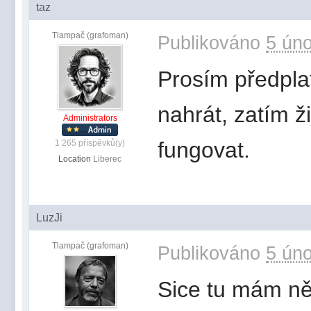
taz
Tlampač (grafoman)
Publikováno
5 úno
Prosím předplat
nahrát, zatím ž
Administrators
fungovat.
1 265 příspěvků(y)
Location
Liberec
LuzJi
Tlampač (grafoman)
Publikováno
5 úno
Sice tu mám něk