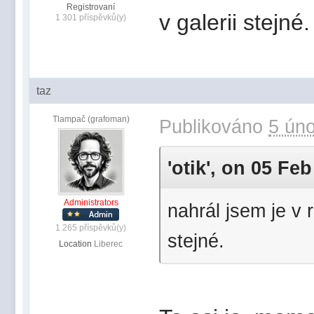
Registrovaní
v galerii stejné.
1 301 příspěvků(y)
taz
Tlampač (grafoman)
Publikováno
5 úno
'otik', on 05 Feb
Administrators
nahrál jsem je v 
1 265 příspěvků(y)
stejné.
Location
Liberec