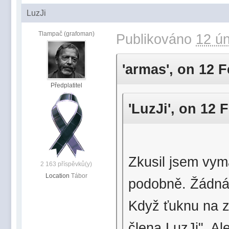
LuzJi
Tlampač (grafoman)
Publikováno
12 ún
'armas', on 12 F
Předplatitel
'LuzJi', on 12 
Zkusil jsem vyma
2 163 příspěvků(y)
Location
Tábor
podobně. Žádná
Když ťuknu na z
člena LuzJi". A