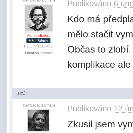
Tlampač (grafoman)
Publikováno
6 úno
Kdo má předpla
mělo stačit vy
Administrators
Občas to zlobí
1 265 příspěvků(y)
Location
Liberec
komplikace ale
LuzJi
Tlampač (grafoman)
Publikováno
12 ún
Zkusil jsem vym