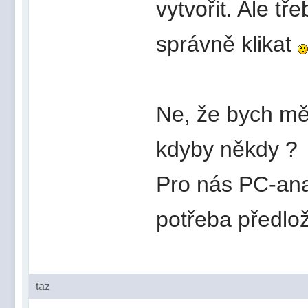
vytvořit. Ale 
správně klikat
Ne, že bych měl
kdyby někdy ?
Pro nás PC-ana
potřeba předlož
taz