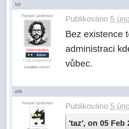
taz
Tlampač (grafoman)
Publikováno
5 úno
Bez existence 
administraci kd
Administrators
vůbec.
1 265 příspěvků(y)
Location
Liberec
otik
Tlampač (grafoman)
Publikováno
5 úno
'taz', on 05 Feb 