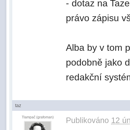
- dotaz na Taze,
právo zápisu vš
Alba by v tom 
podobně jako di
redakční systé
taz
Tlampač (grafoman)
Publikováno
12 ún