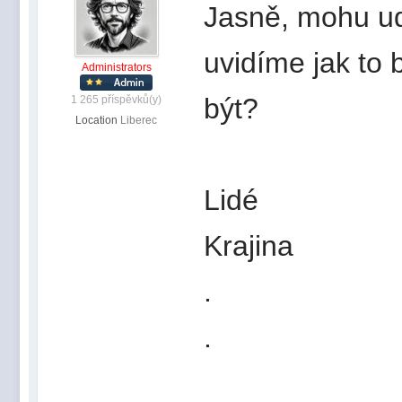
Jasně, mohu udě
uvidíme jak to 
Administrators
být?
1 265 příspěvků(y)
Location
Liberec
Lidé
Krajina
.
.