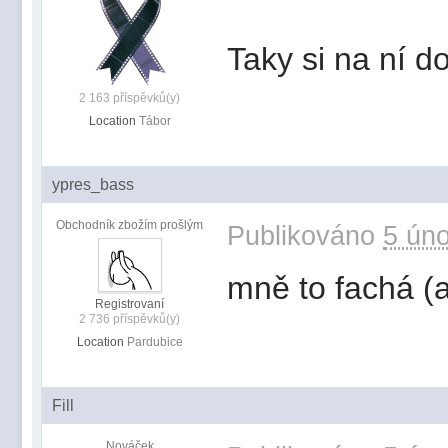
Taky si na ní 
2 163 příspěvků(y)
Location
Tábor
ypres_bass
Obchodník zbožím prošlým
Publikováno
5 úno
mně to fachá (a
Registrovaní
2 736 příspěvků(y)
Location
Pardubice
Fill
Nováček