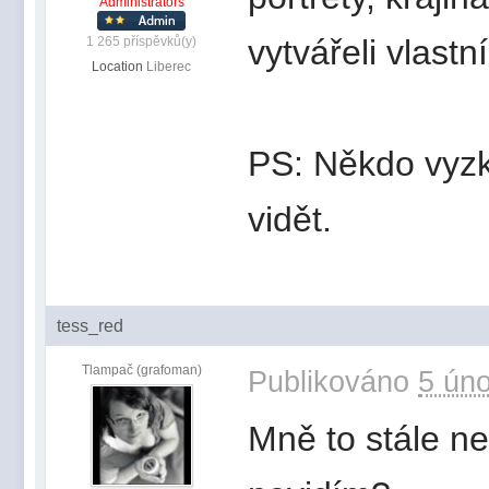
Administrators
vytvářeli vlastní
1 265 příspěvků(y)
Location
Liberec
PS: Někdo vyzk
vidět.
tess_red
Tlampač (grafoman)
Publikováno
5 úno
Mně to stále n