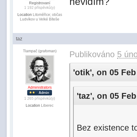
nevidím?
Registrovaní
1 192 příspěvků(y)
Location
Litoměřice; občas
Ludvíkov u Velké Bíteše
taz
Tlampač (grafoman)
Publikováno
5 úno
'otik', on 05 Feb
Administrators
'taz', on 05 Feb
1 265 příspěvků(y)
Location
Liberec
Bez existence t