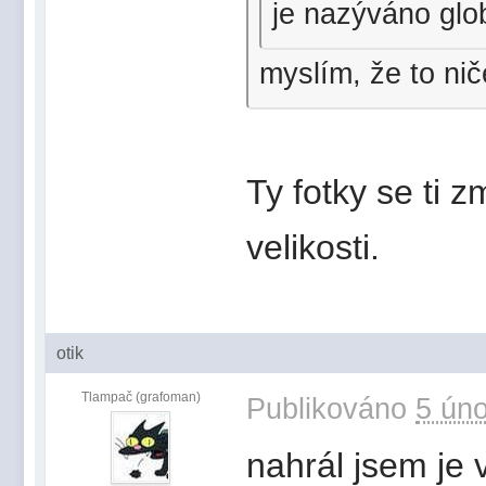
je nazýváno glo
myslím, že to nič
Ty fotky se ti z
velikosti.
otik
Tlampač (grafoman)
Publikováno
5 úno
nahrál jsem je 