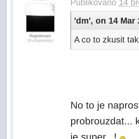
Publikováno
14 bř
'dm', on 14 Mar 
Registrovaní
A co to zkusit ta
28 příspěvků(y)
No to je napros
probrouzdat... 
je super...!