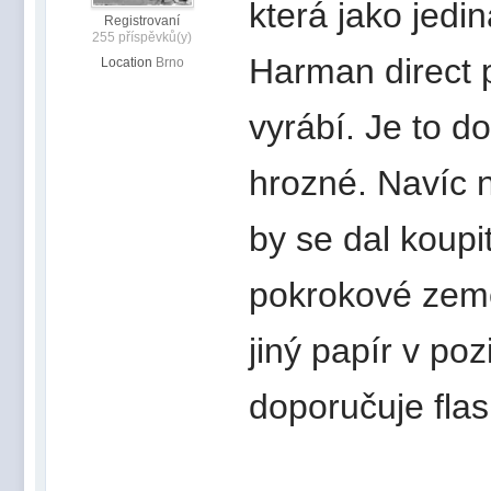
která jako jedin
Registrovaní
255 příspěvků(y)
Harman direct p
Location
Brno
vyrábí. Je to d
hrozné. Navíc
by se dal koupi
pokrokové země
jiný papír v po
doporučuje flas