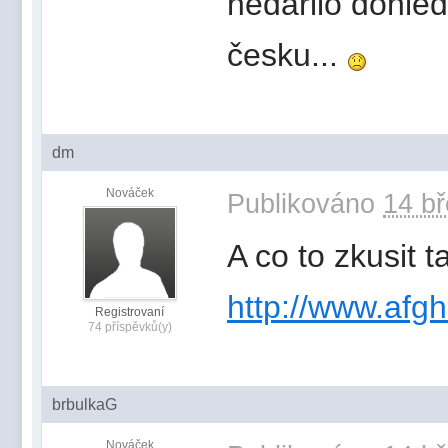
nedařilo dohled
česku...
dm
Nováček
Publikováno
14 bř
A co to zkusit t
http://www.af
Registrovaní
74 příspěvků(y)
brbulkaG
Nováček