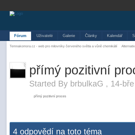
Fórum
Uživatelé
Galerie
Články
Kalendář
S
Temnakomora.cz - web pro milovníky červeného světla a vůně chemikálií
Alternati
přímý pozitivní pro
Started By
brbulkaG
,
14-bře
přímý pozitivní proces
4 odpovědí na toto téma