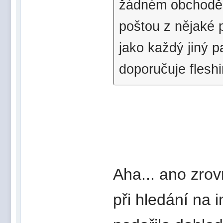
žádném obchodě v
poštou z nějaké 
jako každý jiný p
doporučuje fleshi
Aha... ano zrov
při hledání na i