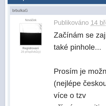
brbulkaG
Nováček
Publikováno
14 bř
Začínám se zají
také pinhole...
Registrovaní
28 příspěvků(y)
Prosím je možn
(nejlépe česko
více o tzv