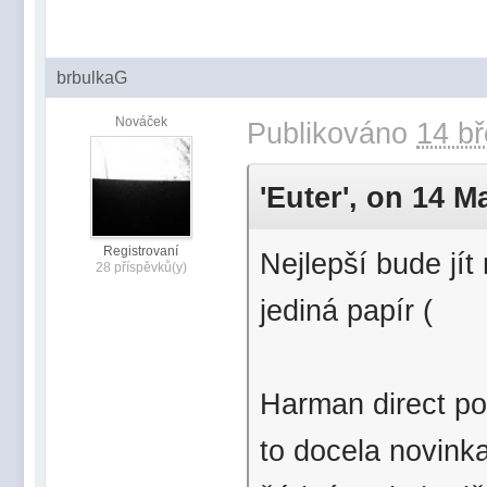
brbulkaG
Nováček
Publikováno
14 bř
'Euter', on 14 M
Registrovaní
Nejlepší bude jít
28 příspěvků(y)
jediná papír (
Harman direct pos
to docela novink