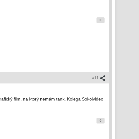
0
#11
grafický film, na ktorý nemám tank. Kolega Sokolvideo
0