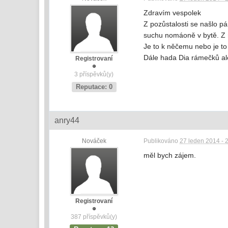
Zdravím vespolek
Z pozůstalosti se našlo 
suchu nomáoně v bytě. Z 
Je to k něčemu nebo je to
Dále hada Dia rámečků ale
Registrovaní
3 příspěvků(y)
Reputace: 0
anry44
Nováček
Publikováno
27 leden 2014 - 
měl bych zájem.
Registrovaní
387 příspěvků(y)