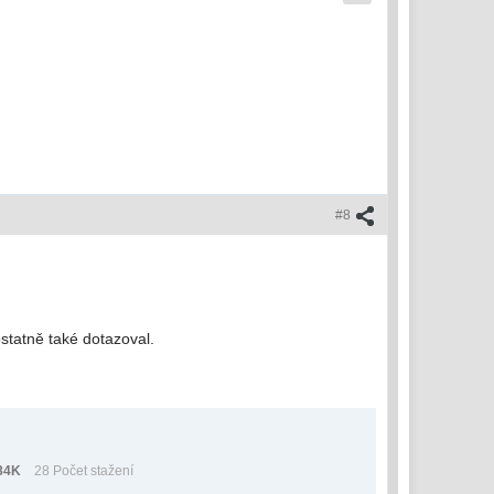
#8
 ostatně také dotazoval.
84K
28 Počet stažení