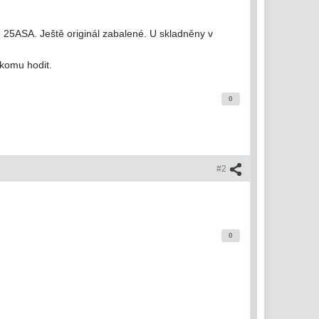
25ASA. Ještě originál zabalené. U skladněny v
ěkomu hodit.
0
#2
0