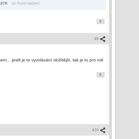
,97K
24 Počet stažení
0
#9
. jestli je to vyvolávání složitější, tak je to pro mě
0
#10