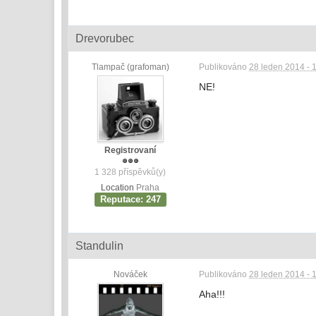
Drevorubec
Tlampač (grafoman)
Publikováno
28 leden 2014 - 
NE!
Registrovaní
1 328 příspěvků(y)
Location
Praha
Reputace: 247
Standulin
Nováček
Publikováno
28 leden 2014 - 
Aha!!!