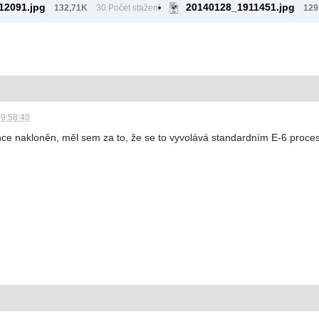
12091.jpg
20140128_1911451.jpg
132,71K
30 Počet stažení
129
19:58:40
e nakloněn, měl sem za to, že se to vyvolává standardním E-6 procesem..