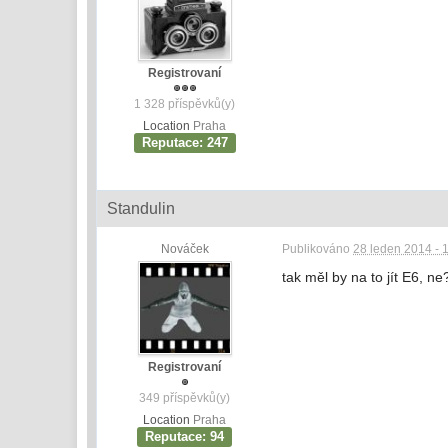
Registrovaní
1 328 příspěvků(y)
Location
Praha
Reputace: 247
Standulin
Nováček
Publikováno
28 leden 2014 - 
tak měl by na to jít E6, ne
Registrovaní
349 příspěvků(y)
Location
Praha
Reputace: 94