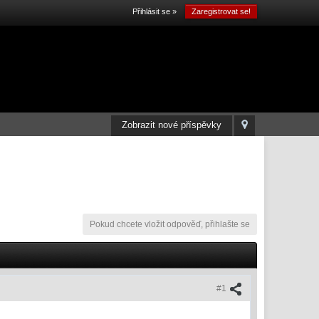
Přihlásit se »
Zaregistrovat se!
Zobrazit nové příspěvky
Pokud chcete vložit odpověď, přihlašte se
#1