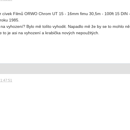
pár cívek Filmů ORWO Chrom UT 15 - 16mm fimu 30,5m - 100ft 15 DIN - 
roku 1985.
 na vyhození? Bylo mě tolíto vyhodit. Napadlo mě že by se to mohlo n
 to je asi na vyhození a krabička nových nepoužitých.
21:47:51