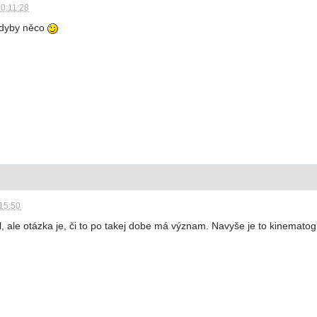
20:11:28
dyby něco
:15:50
l, ale otázka je, či to po takej dobe má význam. Navyše je to kinemato