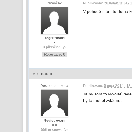
Nováček
Publikováno
28 leden 2014 - 
V pohodě mám to doma k
Registrovaní
3 příspěvků(y)
Reputace: 0
feromarcin
Dost toho nakecá
Publikováno
5 únor 2014 - 13
Ja by som to vyvolať vede
by to mohol zvládnuť.
Registrovaní
556 příspěvků(y)