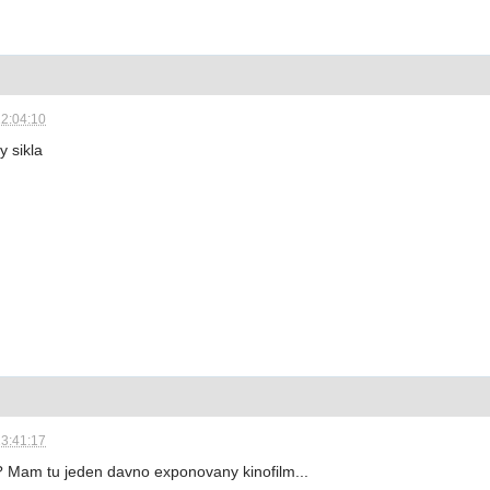
22:04:10
y sikla
23:41:17
? Mam tu jeden davno exponovany kinofilm...