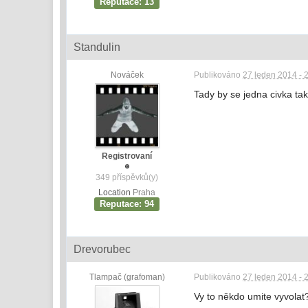
Reputace: 13
Standulin
Nováček
Publikováno
27 leden 2014 - 
Tady by se jedna civka tak
Registrovaní
349 příspěvků(y)
Location
Praha
Reputace: 94
Drevorubec
Tlampač (grafoman)
Publikováno
27 leden 2014 - 
Vy to někdo umite vyvolat