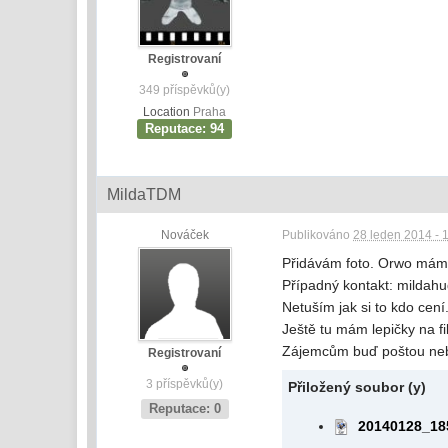
Registrovaní
349 příspěvků(y)
Location
Praha
Reputace: 94
MildaTDM
Nováček
Publikováno
28 leden 2014 - 
Přidávám foto. Orwo mám
Případný kontakt: milda
Netuším jak si to kdo cení.
Ještě tu mám lepičky na f
Zájemcům buď poštou neb
Registrovaní
3 příspěvků(y)
Přiložený soubor (y)
Reputace: 0
20140128_18