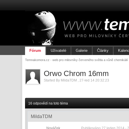
Fórum
Uživatelé
Galerie
Články
Kalen
Temnakomora.cz - web pro milovníky červeného světla a vůně chemikálií
Orwo Chrom 16mm
Started By
MildaTDM
,
27-led 14 20:32:23
16 odpovědí na toto téma
MildaTDM
Nováček
Publikováno
27 leden 2014 - 