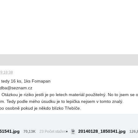
19:18:38
 tedy 16 ks, 1ks Fomapan
hudba@seznam.cz
 Otázkou je riziko jestli je po letech materiál použitelný. No to jsem se
ilm. Tedy podle mého úsudku je to lepička nejsem v tomto znalý.
o osobně pokud je někdo blízko Třebíče.
51541.jpg
20140128_1850341.jpg
70,13K
23 Počet stažení
126,