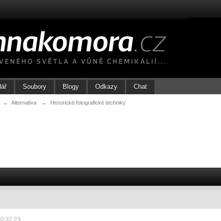
dář
Soubory
Blogy
Odkazy
Chat
→
Alternativa
→
Historické fotografické techniky
20:32:23