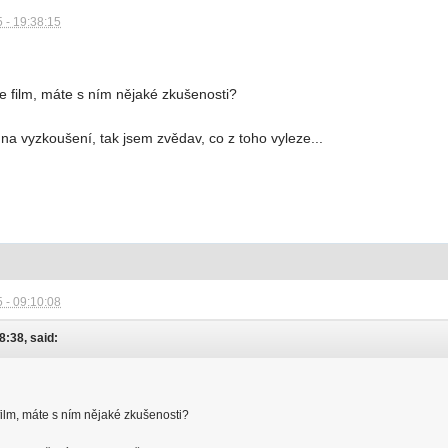
 - 19:38:15
e film, máte s ním nějaké zkušenosti?
na vyzkoušení, tak jsem zvědav, co z toho vyleze...
 - 09:10:08
8:38, said:
film, máte s ním nějaké zkušenosti?