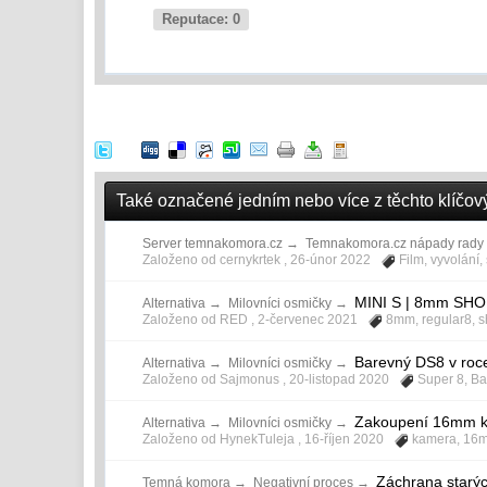
Reputace: 0
Také označené jedním nebo více z těchto klíčových
Server temnakomora.cz
→
Temnakomora.cz nápady rady 
Založeno od cernykrtek ,
26-únor 2022
Film
,
vyvolání
,
MINI S | 8mm SH
Alternativa
→
Milovníci osmičky
→
Založeno od RED ,
2-červenec 2021
8mm
,
regular8
,
s
Barevný DS8 v roc
Alternativa
→
Milovníci osmičky
→
Založeno od Sajmonus ,
20-listopad 2020
Super 8
,
Ba
Zakoupení 16mm 
Alternativa
→
Milovníci osmičky
→
Založeno od HynekTuleja ,
16-říjen 2020
kamera
,
16
Záchrana starýc
Temná komora
→
Negativní proces
→