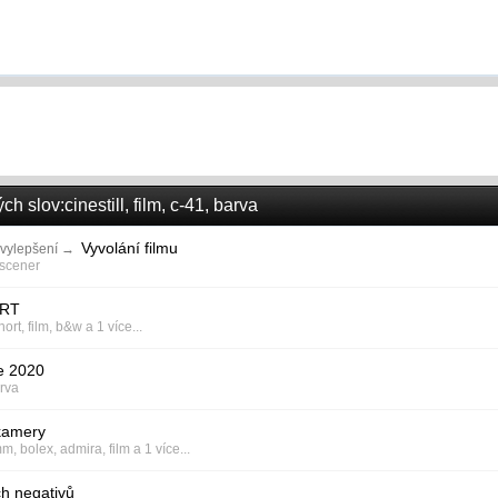
 slov:cinestill, film, c-41, barva
Vyvolání filmu
vylepšení
→
scener
ORT
hort
,
film
,
b&w
a 1 více...
e 2020
rva
kamery
mm
,
bolex
,
admira
,
film
a 1 více...
h negativů