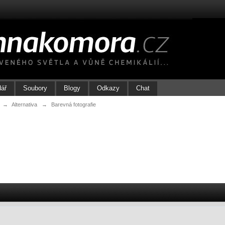
dář
Soubory
Blogy
Odkazy
Chat
→
Alternativa
→
Barevná fotografie