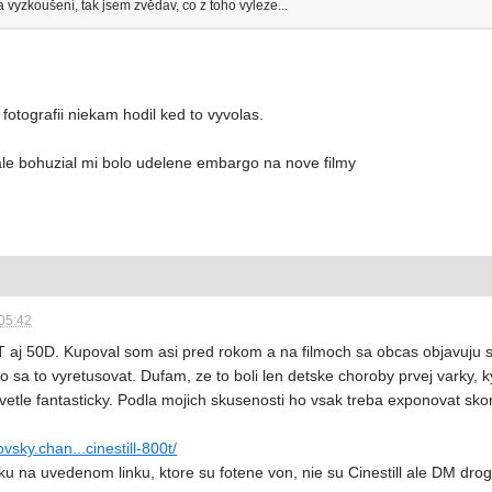
vyzkoušení, tak jsem zvědav, co z toho vyleze...
r fotografii niekam hodil ked to vyvolas.
ale bohuzial mi bolo udelene embargo na nove filmy
:05:42
0T aj 50D. Kupoval som asi pred rokom a na filmoch sa obcas objavuju
alo sa to vyretusovat. Dufam, ze to boli len detske choroby prvej varky, 
etle fantasticky. Podla mojich skusenosti ho vsak treba exponovat skor
ovsky.chan...cinestill-800t/
ku na uvedenom linku, ktore su fotene von, nie su Cinestill ale DM drog