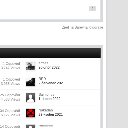
0
Zpět na Barevná fotografie
armas
1 Odpověď
26-únor 2022
3 747 Views
RED
1 Odpověď
2-červenec 2021
3 038 Views
Sajmonus
25 Odpovědi
1-duben 2022
4 533 Views
Nakadah
34 Odpovědi
23-květen 2021
5 127 Views
sweetree
14 Odpovědi