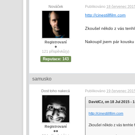
Nováček
Publikováno
18 červenec 2015
http://cinestillfilm.com
Zkoušel někdo z vás tenhl
Nakoupil jsem pár kousku 
Registrovaní
121 příspěvků(y)
Reputace: 143
samusko
Dost toho nakecá
Publikováno
19 červenec 2015
DavidCz, on 18 Jul 2015 - 1
http://cinestillfilm.com
Zkoušel někdo z vás tenhle 
Registrovaní