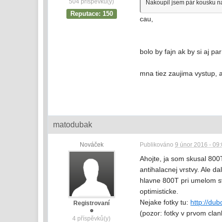
504 příspěvků(y)
Nakoupil jsem pár kousku na 
Reputace: 150
cau,
bolo by fajn ak by si aj pa
mna tiez zaujima vystup, 
matodubak
Nováček
Publikováno
9 únor 2016 - 09
Ahojte, ja som skusal 80
antihalacnej vrstvy. Ale d
hlavne 800T pri umelom sv
optimisticke.
Nejake fotky tu:
http://dub
Registrovaní
(pozor: fotky v prvom clan
4 příspěvků(y)