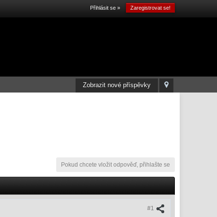
Přihlásit se »
Zaregistrovat se!
Zobrazit nové příspěvky
Pokud chcete vložit odpověď, přihlašte se
#1