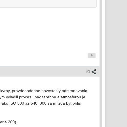
0
#3
 skvrny, pravdepodobne pozostatky odstranovania
kym vyladili proces. Inac farebne a atmosferou je
 ako ISO 500 az 640. 800 sa mi zda byt prilis
eria 200).