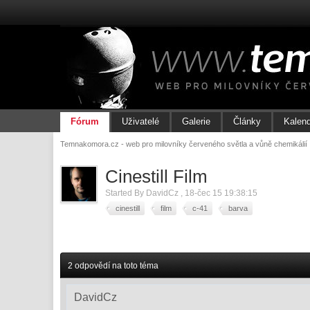
Fórum
Uživatelé
Galerie
Články
Kalen
Temnakomora.cz - web pro milovníky červeného světla a vůně chemikálií
Cinestill Film
Started By
DavidCz
,
18-čec 15 19:38:15
cinestill
film
c-41
barva
2 odpovědí na toto téma
DavidCz