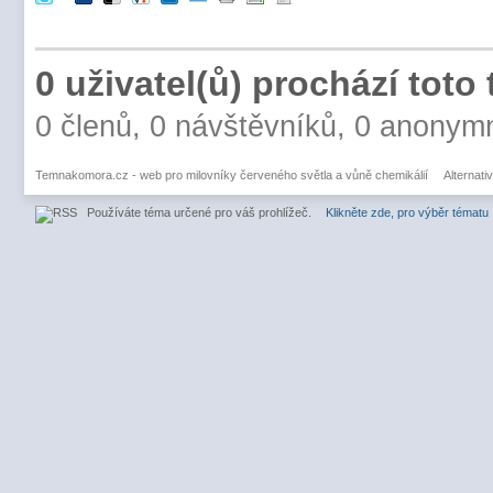
0 uživatel(ů) prochází toto
0 členů, 0 návštěvníků, 0 anonym
Temnakomora.cz - web pro milovníky červeného světla a vůně chemikálií
Alternati
Používáte téma určené pro váš prohlížeč.
Klikněte zde, pro výběr tématu