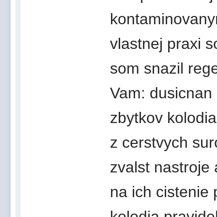
kontaminovanym
vlastnej praxi 
som snazil re
Vam: dusicnan s
zbytkov kolodi
z cerstvych suro
zvalst nastroje
na ich cistenie
kolodia pravideln