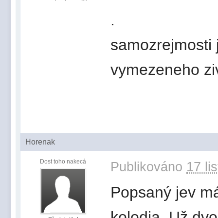
.
samozrejmosti 
vymezeneho zivot
Horenak
Dost toho nakecá
Publikováno
17 li
Popsaný jev má
kolodia. Už dvo