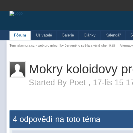
Fórum
Uživatelé
Galerie
Články
Kalendář
S
Temnakomora.cz - web pro milovníky červeného světla a vůně chemikálií
Alternati
Mokry koloidovy p
Started By
Poet
,
17-lis 15 1
4 odpovědí na toto téma