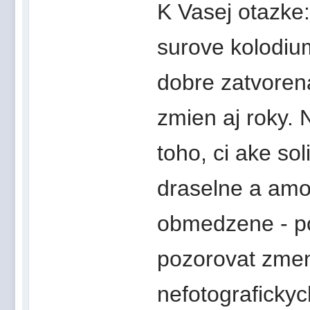
K Vasej otazke:
surove kolodiu
dobre zatvorena
zmien aj roky.
toho, ci ake so
draselne a amo
obmedzene - po
pozorovat zmenu
nefotografickych