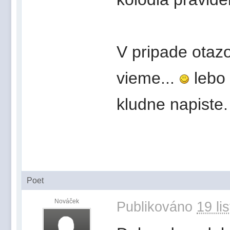
V pripade otaz
vieme...
lebo 
kludne napiste
Poet
Nováček
Publikováno
19 li