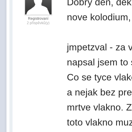
Dobry den, dek
nove kolodium, o
Registrovaní
2 příspěvků(y)
jmpetzval - za 
napsal jsem to 
Co se tyce vlak
a nejak bez pre
mrtve vlakno. Z
toto vlakno muz