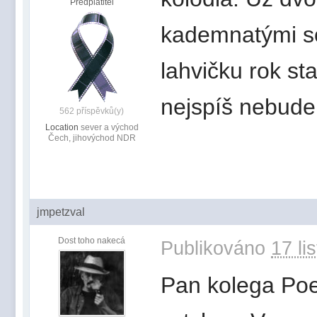
Předplatitel
kademnatými so
lahvičku rok st
nejspíš nebude
562 příspěvků(y)
Location
sever a východ
Čech, jihovýchod NDR
jmpetzval
Dost toho nakecá
Publikováno
17 li
Pan kolega Poe