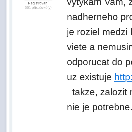
vytykam Vam, z
Registrovaní
661 příspěvků(y)
nadherneho pro
je roziel medzi
viete a nemusi
odporucat do po
uz existuje
http
takze, zalozit 
nie je potrebne