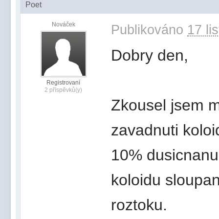
Poet
Nováček
Publikováno
17 li
Dobry den,
Registrovaní
2 příspěvků(y)
Zkousel jsem m
zavadnuti koloi
10% dusicnanu s
koloidu sloupa
roztoku.