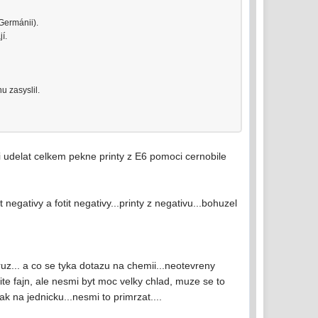
 Germánii).
í.
u zasyslil.
 udelat celkem pekne printy z E6 pomoci cernobile
egativy a fotit negativy...printy z negativu...bohuzel
z... a co se tyka dotazu na chemii...neotevreny
cite fajn, ale nesmi byt moc velky chlad, muze se to
ak na jednicku...nesmi to primrzat....