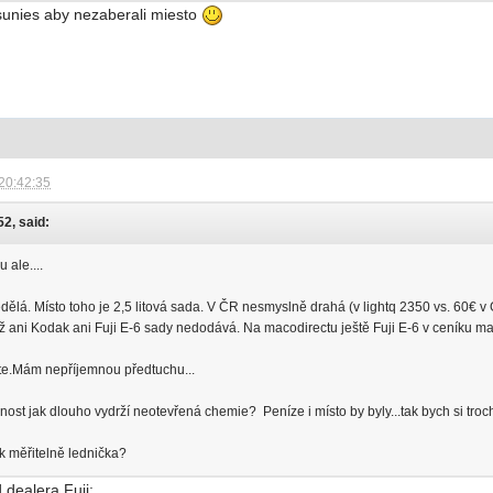
osunies aby nezaberali miesto
20:42:35
52, said:
 ale....
nedělá. Místo toho je 2,5 litová sada. V ČR nesmyslně drahá (v lightq 2350 vs. 60€ v
.už ani Kodak ani Fuji E-6 sady nedodává. Na macodirectu ještě Fuji E-6 v ceníku maj
bte.Mám nepříjemnou předtuchu...
t jak dlouho vydrží neotevřená chemie? Peníze i místo by byly...tak bych si troch
ak měřitelně lednička?
dealera Fuji: