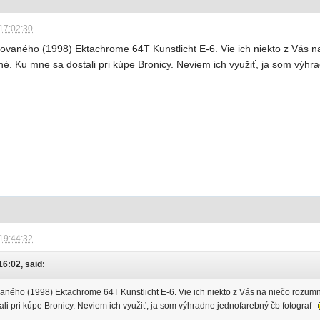
17:02:30
vaného (1998) Ektachrome 64T Kunstlicht E-6. Vie ich niekto z Vás n
né. Ku mne sa dostali pri kúpe Bronicy. Neviem ich využiť, ja som výh
19:44:32
16:02, said:
ného (1998) Ektachrome 64T Kunstlicht E-6. Vie ich niekto z Vás na niečo rozumn
li pri kúpe Bronicy. Neviem ich využiť, ja som výhradne jednofarebný čb fotograf