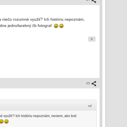
#7
a niečo rozumné využiť? Ich históriu nepoznám,
radne jednofarebný čb fotograf
0
#8
é využiť? Ich históriu nepoznám, neviem, ako boli