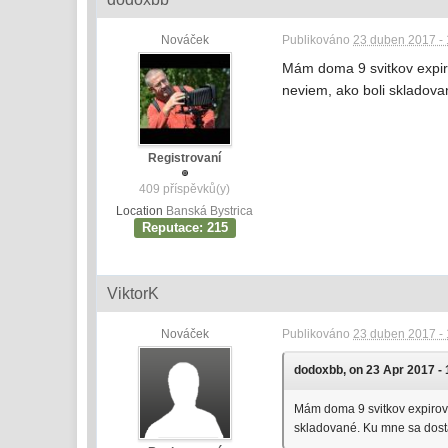
Nováček
Publikováno
23 duben 2017 - 
Mám doma 9 svitkov expiro
neviem, ako boli skladova
Registrovaní
409 příspěvků(y)
Location
Banská Bystrica
Reputace: 215
ViktorK
Nováček
Publikováno
23 duben 2017 - 
dodoxbb, on 23 Apr 2017 - 
Mám doma 9 svitkov expirova
skladované. Ku mne sa dosta