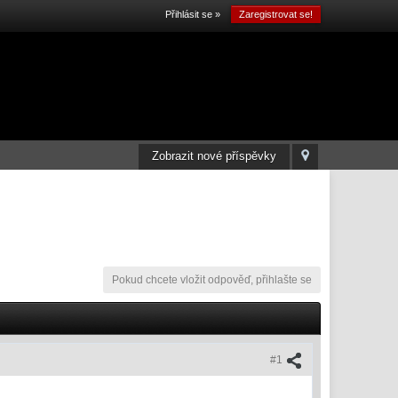
Přihlásit se »
Zaregistrovat se!
Zobrazit nové příspěvky
Pokud chcete vložit odpověď, přihlašte se
#1