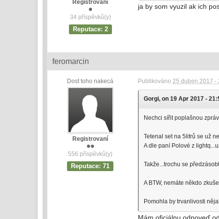
Registrovaní
ja by som vyuzil ak ich p
34 příspěvků(y)
Reputace: 2
feromarcin
Dost toho nakecá
Publikováno
25 duben 2017 - 
Gorgi, on 19 Apr 2017 - 21:
Nechci sířit poplašnou zprávu
Tetenal set na 5litrů se už 
Registrovaní
A dle paní Polové z lightq..
556 příspěvků(y)
Takže...trochu se předzáso
Reputace: 71
A BTW, nemáte někdo zkušenos
Pomohla by trvanlivosti něj
Mám oficiálnu odpoveď od 