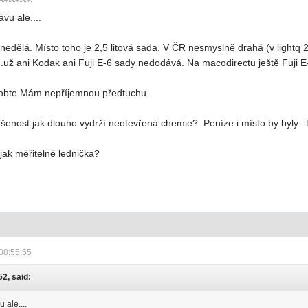
vu ale....
ž nedělá. Místo toho je 2,5 litová sada. V ČR nesmyslně drahá (v lightq
...už ani Kodak ani Fuji E-6 sady nedodává. Na macodirectu ještě Fuji E
sobte.Mám nepříjemnou předtuchu...
nost jak dlouho vydrží neotevřená chemie? Peníze i místo by byly...tak
jak měřitelně lednička?
08:55:55
52, said:
 ale....