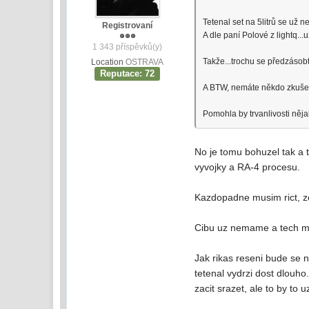
Tetenal set na 5litrů se už 
Registrovaní
A dle paní Polové z lightq..
1 343 příspěvků(y)
Takže...trochu se předzáso
Location
OSTRAVA
Reputace: 72
A BTW, nemáte někdo zkušenos
Pomohla by trvanlivosti něj
No je tomu bohuzel tak a 
vyvojky a RA-4 procesu.
Kazdopadne musim rict, ze 
Cibu uz nemame a tech mat
Jak rikas reseni bude se 
tetenal vydrzi dost dlouho.
zacit srazet, ale to by to