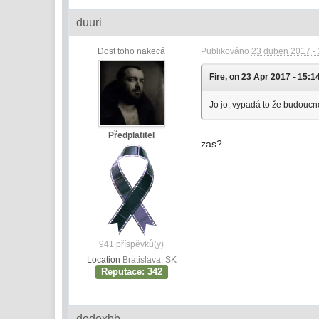
duuri
Dost toho nakecá
Publikováno
23 duben 2017 - 
Fire, on 23 Apr 2017 - 15:14
Jo jo, vypadá to že budoucno
Předplatitel
zas?
941 příspěvků(y)
Location
Bratislava, SK
Reputace: 342
dodoxbb