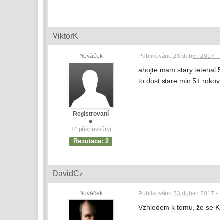
ViktorK
Nováček
Publikováno
23 duben 2017 - 
ahojte mam stary tetenal 
to dost stare min 5+ roko
Registrovaní
34 příspěvků(y)
Reputace: 2
DavidCz
Nováček
Publikováno
23 duben 2017 - 
Vzhledem k tomu, že se Ko