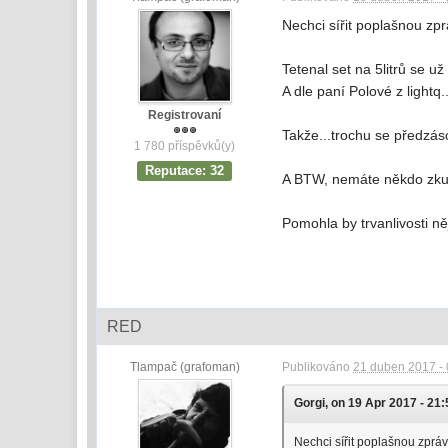
Nechci sířit poplašnou zprá
Tetenal set na 5litrů se u
A dle paní Polové z lightq
Registrovaní
Takže...trochu se předzá
1 780 příspěvků(y)
Reputace: 32
A BTW, nemáte někdo zkuše
Pomohla by trvanlivosti ně
RED
Tlampač (grafoman)
Publikováno
21 duben 2017 - 
Gorgi, on 19 Apr 2017 - 21:
Nechci sířit poplašnou zprávu