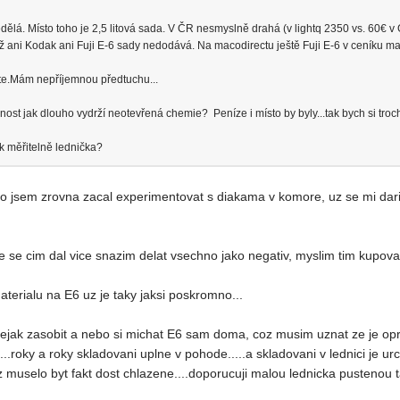
nedělá. Místo toho je 2,5 litová sada. V ČR nesmyslně drahá (v lightq 2350 vs. 60€ v
.už ani Kodak ani Fuji E-6 sady nedodává. Na macodirectu ještě Fuji E-6 v ceníku maj
bte.Mám nepříjemnou předtuchu...
t jak dlouho vydrží neotevřená chemie? Peníze i místo by byly...tak bych si troch
ak měřitelně lednička?
to jsem zrovna zacal experimentovat s diakama v komore, uz se mi dari
se cim dal vice snazim delat vsechno jako negativ, myslim tim kupovat n
erialu na E6 uz je taky jaksi poskromno...
nejak zasobit a nebo si michat E6 sam doma, coz musim uznat ze je opru
...roky a roky skladovani uplne v pohode.....a skladovani v lednici je ur
 uz muselo byt fakt dost chlazene....doporucuji malou lednicka pustenou t