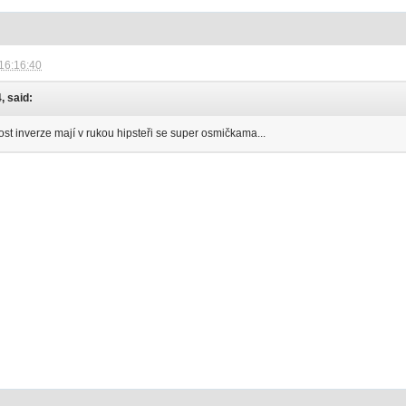
16:16:40
, said:
st inverze mají v rukou hipsteři se super osmičkama...