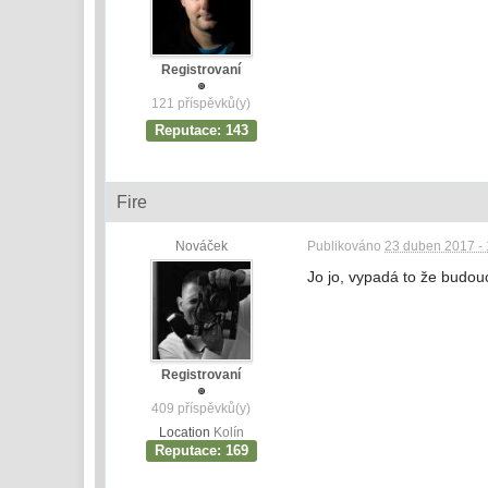
Registrovaní
121 příspěvků(y)
Reputace: 143
Fire
Nováček
Publikováno
23 duben 2017 - 
Jo jo, vypadá to že budou
Registrovaní
409 příspěvků(y)
Location
Kolín
Reputace: 169