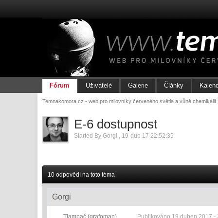
Fórum
Uživatelé
Galerie
Články
Kalen
Temnakomora.cz - web pro milovníky červeného světla a vůně chemikálií
E-6 dostupnost
Started By
Gorgi
,
19-dub 17 22:52:35
10 odpovědí na toto téma
Gorgi
Tlampač (grafoman)
Publikováno
19 duben 2017 - 