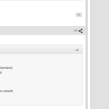
0
#9
 Germánii).
í.
u zasyslil.