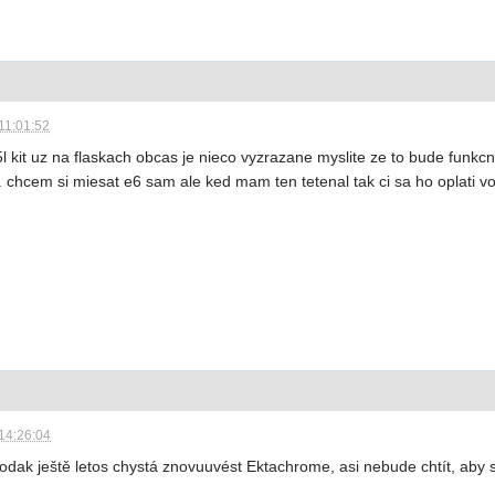
11:01:52
5l kit uz na flaskach obcas je nieco vyzrazane myslite ze to bude funk
v. chcem si miesat e6 sam ale ked mam ten tetenal tak ci sa ho oplati v
14:26:04
dak ještě letos chystá znovuuvést Ektachrome, asi nebude chtít, aby s