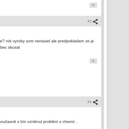
0
#3
cne? rok vyroby som nenasiel ale predpokladam ze je
obec skusat
0
#4
oučasně s tím vzniknul problém s chemií...