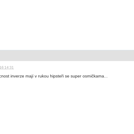
16:14:31
cnost inverze mají v rukou hipsteři se super osmičkama...