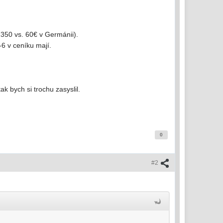
 2350 vs. 60€ v Germánii).
-6 v ceníku mají.
 bych si trochu zasyslil.
0
#2