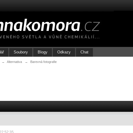
dář
Soubory
Blogy
Odkazy
Chat
→
Alternativa
→
Barevná fotografie
22:52:35