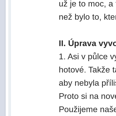
už je to moc, a
než bylo to, kt
II. Úprava vyv
1. Asi v půlce 
hotové. Takže 
aby nebyla příli
Proto si na nov
Použijeme naš