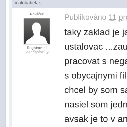
matobabetak
Nováček
Publikováno
11 pr
taky zaklad je j
ustalovac ...za
Registrovaní
129 příspěvků(y)
pracovat s nega
s obycajnymi f
chcel by som s
nasiel som jed
avsak je to v an