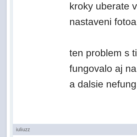
kroky uberate v
nastaveni foto
ten problem s t
fungovalo aj na
a dalsie nefun
iuliuzz