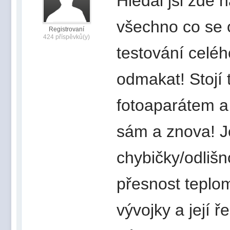
Hledal jsi zde 
všechno co se o
Registrovaní
424 příspěvků(y)
testování celéh
odmakat! Stojí
fotoaparátem a 
sám a znova! J
chybičky/odlišno
přesnost teplom
vývojky a její ř