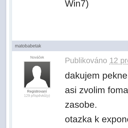
Win7)
matobabetak
Nováček
Publikováno
12 pr
dakujem pekne 
asi zvolim fom
Registrovaní
129 příspěvků(y)
zasobe.
otazka k expon