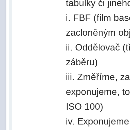
tabulky či jinéh
i. FBF (film ba
zacloněným ob
ii. Oddělovač (t
záběru)
iii. Změříme, z
exponujeme, to
ISO 100)
iv. Exponujeme 