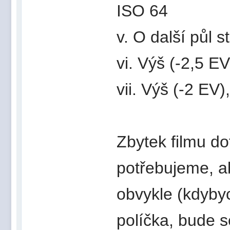
ISO 64
v. O další půl 
vi. Výš (-2,5 E
vii. Výš (-2 EV)
Zbytek filmu do
potřebujeme, ab
obvykle (kdyby
políčka, bude s