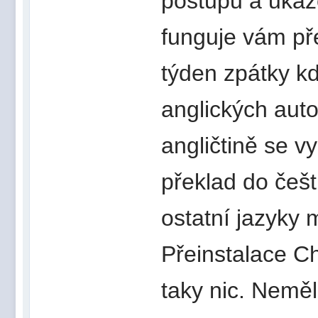
postupů a ukáz
funguje vám pře
týden zpátky kd
anglických auto
angličtině se v
překlad do češt
ostatní jazyky 
Přeinstalace C
taky nic. Nemě