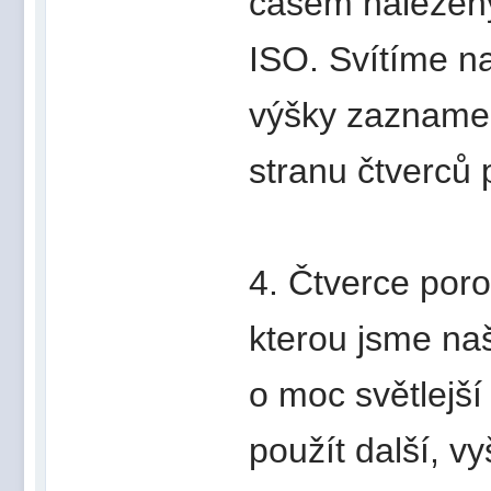
časem nalezen
ISO. Svítíme na
výšky zaznamen
stranu čtverců
4. Čtverce por
kterou jsme naš
o moc světlejší
použít další, v