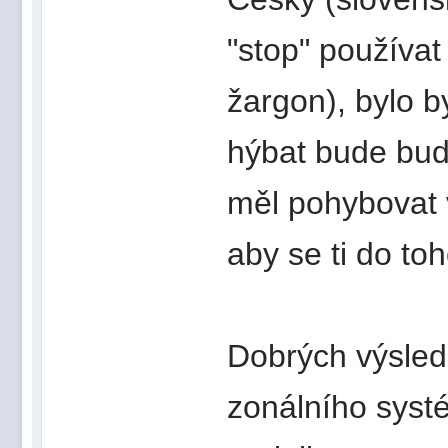
"stop" používat 
žargon), bylo 
hýbat bude buď
měl pohybovat 
aby se ti do to
Dobrých výsled
zonálního systé