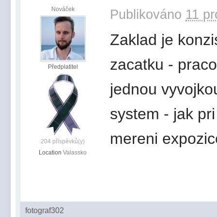
Nováček
Publikováno
11 pr
Zaklad je konzi
zacatku - praco
Předplatitel
jednou vyvojko
system - jak pri
mereni expozic
204 příspěvků(y)
Location
Valassko
fotograf302