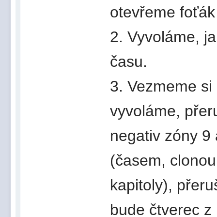
otevřeme foťák
2. Vyvoláme, j
času.
3. Vezmeme si č
vyvoláme, přer
negativ zóny 9
(časem, clonou
kapitoly), přer
bude čtverec z