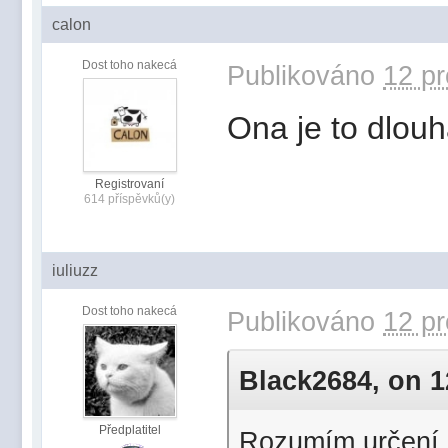
calon
Dost toho nakecá
Publikováno
12 pr
Ona je to dlou
Registrovaní
614 příspěvků(y)
iuliuzz
Dost toho nakecá
Publikováno
12 pr
Black2684, on 12
Předplatitel
Rozumím určení ci