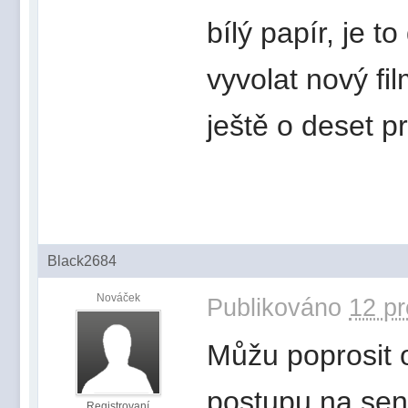
bílý papír, je t
vyvolat nový fi
ještě o deset pr
Black2684
Nováček
Publikováno
12 pr
Můžu poprosit 
postupu na sen
Registrovaní