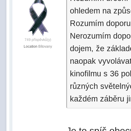
ohledem na způs
Rozumím doporuče
Nerozumím doporu
749 příspěvků(y)
dojem, že základ
Location
Bítovany
naopak vyvolávat
kinofilmu s 36 p
různých světelný
každém záběru ji
Je to spíš obec