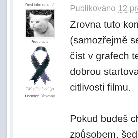
Dost toho nakecá
Publikováno
12 pr
Zrovna tuto ko
(samozřejmě se
Předplatitel
číst v grafech 
dobrou startova
citlivosti filmu.
749 příspěvků(y)
Location
Bítovany
Pokud budeš ch
způsobem, šedá