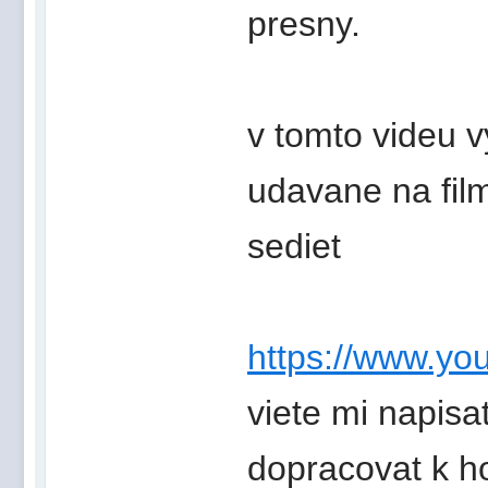
presny.
v tomto videu v
udavane na fil
sediet
https://www.y
viete mi napis
dopracovat k h