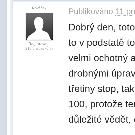
Nováček
Publikováno
11 pr
Dobrý den, toto
to v podstatě 
Registrovaní
210 příspěvků(y)
velmi ochotný a
drobnými úprav
třetiny stop, ta
100, protože te
důležité vědět,