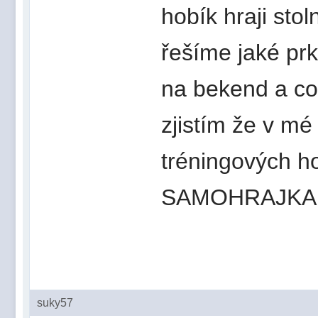
hobík hraji stol
řešíme jaké prkn
na bekend a co
zjistím že v m
tréningových ho
SAMOHRAJKA
suky57