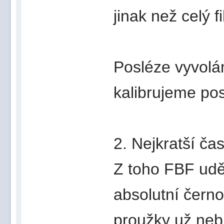
jinak než celý fi
Posléze vyvolá
kalibrujeme po
2. Nejkratší ča
Z toho FBF udě
absolutní čern
proužky už neb