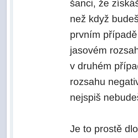
šanci, že získá
než když bude
prvním případě 
jasovém rozsah
v druhém přípa
rozsahu negativ
nejspiš nebudeš
Je to prostě dl