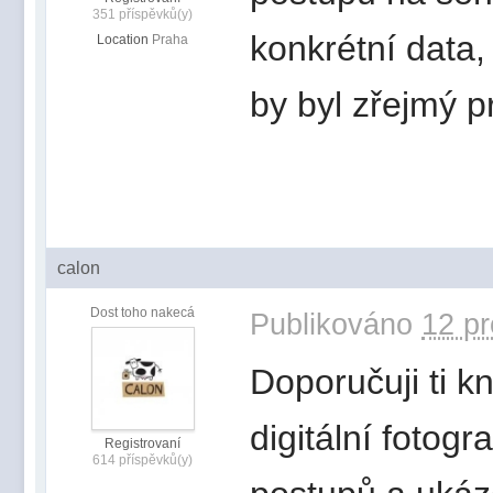
351 příspěvků(y)
konkrétní data,
Location
Praha
by byl zřejmý p
calon
Dost toho nakecá
Publikováno
12 pr
Doporučuji ti 
digitální fotogr
Registrovaní
614 příspěvků(y)