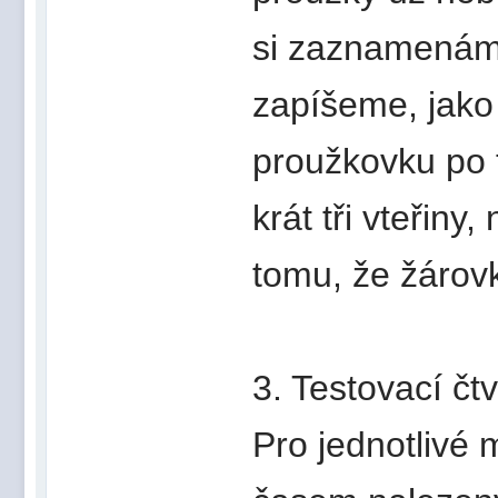
si zaznamenáme
zapíšeme, jako
proužkovku po t
krát tři vteřiny
tomu, že žárovk
3. Testovací čt
Pro jednotlivé