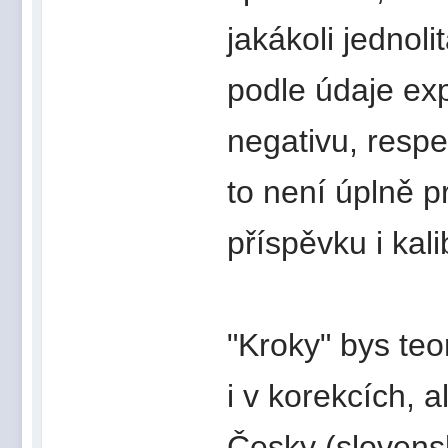
jakákoli jednol
podle údaje exp
negativu, respe
to není úplně p
příspěvku i kal
"Kroky" bys teo
i v korekcích, 
Česky (slovens