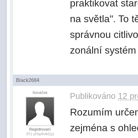
praktikovat sta
na světla". To t
správnou citlivo
zonální systém 
Black2684
Nováček
Publikováno
12 pr
Rozumím určení 
zejména s ohle
Registrovaní
351 příspěvků(y)