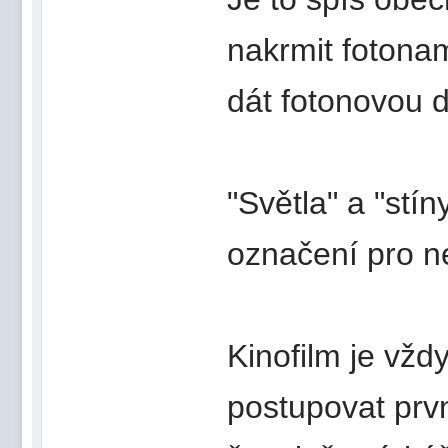
nakrmit fotonam
dát fotonovou d
"Světla" a "stín
označení pro ne
Kinofilm je vž
postupovat prv