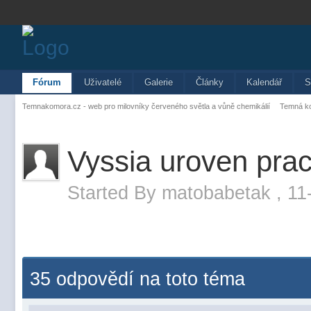
Fórum
Uživatelé
Galerie
Články
Kalendář
S
Temnakomora.cz - web pro milovníky červeného světla a vůně chemikálií
Temná k
Vyssia uroven pra
Started By
matobabetak
,
11
35 odpovědí na toto téma