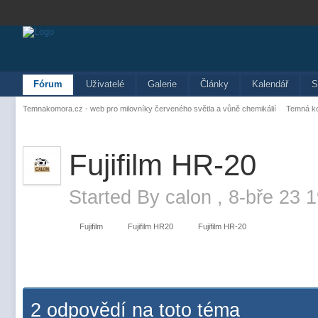
Fórum
Uživatelé
Galerie
Články
Kalendář
S
Temnakomora.cz - web pro milovníky červeného světla a vůně chemikálií
Temná k
Fujifilm HR-20
Started By
calon
,
8-bře 23 
Fujifilm
Fujifilm HR20
Fujifilm HR-20
2 odpovědí na toto téma