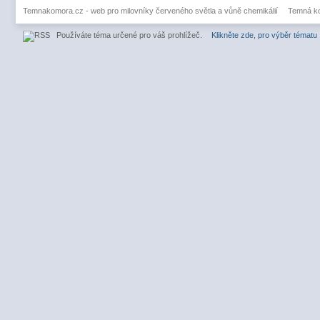
Temnakomora.cz - web pro milovníky červeného světla a vůně chemikálií
Temná k
Používáte téma určené pro váš prohlížeč.
Klikněte zde, pro výběr tématu