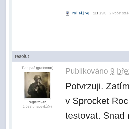
rollei.jpg
111,25K
2 Počet staž
resolut
Tlampač (grafoman)
Publikováno
9 bře
Potvrzuji. Zat
v Sprocket Roc
Registrovaní
1 033 příspěvků(y)
testovat. Snad 