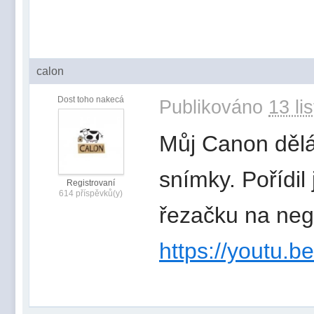
calon
Dost toho nakecá
Publikováno
13 li
Můj Canon dělá
snímky. Pořídil
Registrovaní
614 příspěvků(y)
řezačku na nega
https://youtu