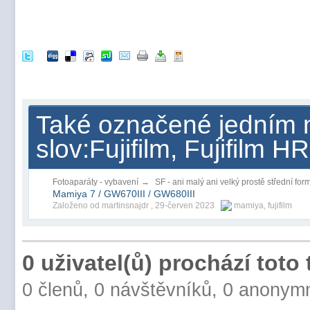
Také označené jedním n
slov:Fujifilm, Fujifilm H
Fotoaparáty - vybavení
→
SF - ani malý ani velký prostě střední for
Mamiya 7 / GW670III / GW680III
Založeno od martinsnajdr ,
29-červen 2023
mamiya
,
fujifilm
0 uživatel(ů) prochází toto
0 členů, 0 návštěvníků, 0 anonym