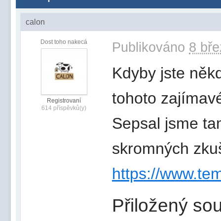
calon
Dost toho nakecá
Publikováno
8 bře
Kdyby jste něk
tohoto zajímav
Registrovaní
614 příspěvků(y)
Sepsal jsme ta
skromných zkuš
https://www.te
Přiložený sou