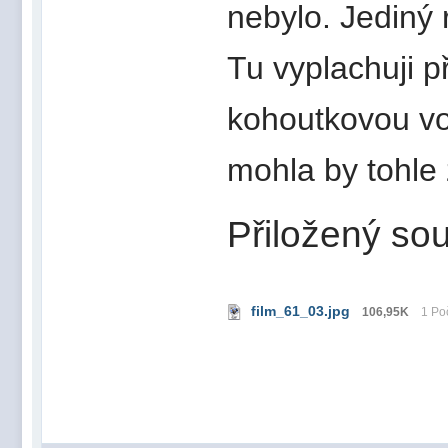
nebylo. Jediný 
Tu vyplachuji 
kohoutkovou vo
mohla by tohle
Přiložený sou
film_61_03.jpg
106,95K
1 Po