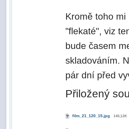
Kromě toho mi 
"flekaté", viz t
bude časem mez
skladováním. N
pár dní před vy
Přiložený sou
film_21_120_15.jpg
140,12K