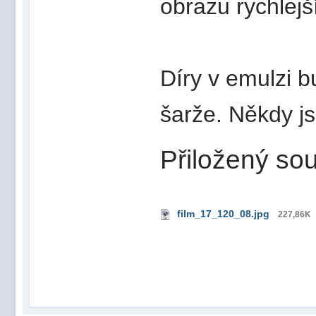
obrazu rychlejš
Díry v emulzi bu
šarže. Někdy j
Přiložený sou
film_17_120_08.jpg
227,86K