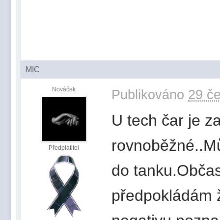
MIC
Nováček
Publikováno
29 če
U tech čar je z
rovnoběžné..Můž
Předplatitel
do tanku.Občas 
předpokládám že