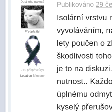
Dost toho nakecá
Publikováno
29 če
Isolární vrstvu
vyvoláváním, n
Předplatitel
lety poučen o 
škodlivosti toh
je to na diskuz
749 příspěvků(y)
Location
Bítovany
nutnost.. Každ
úplnému odmytí 
kyselý přerušo