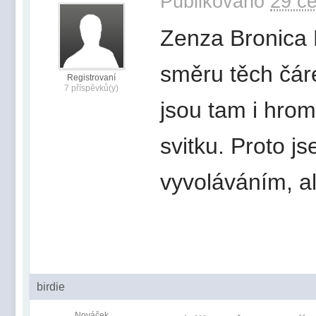
Publikováno
29 če
Zenza Bronica 
směru těch čáre
Registrovaní
7 příspěvků(y)
jsou tam i hro
svitku. Proto j
vyvoláváním, a
birdie
Nováček