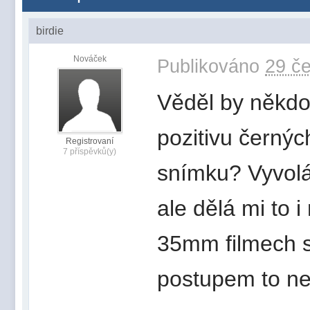
birdie
Nováček
Publikováno
29 če
Věděl by někdo 
pozitivu černýc
Registrovaní
7 příspěvků(y)
snímku? Vyvolá
ale dělá mi to 
35mm filmech s
postupem to ne