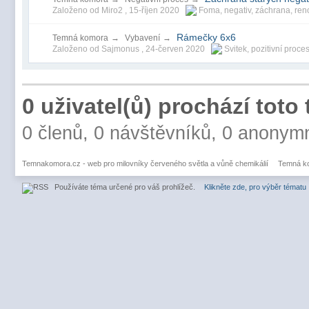
Založeno od Miro2 ,
15-říjen 2020
Foma
,
negativ
,
záchrana
,
ren
Rámečky 6x6
Temná komora
→
Vybavení
→
Založeno od Sajmonus ,
24-červen 2020
Svitek
,
pozitivní proce
0 uživatel(ů) prochází toto
0 členů, 0 návštěvníků, 0 anonym
Temnakomora.cz - web pro milovníky červeného světla a vůně chemikálií
Temná k
Používáte téma určené pro váš prohlížeč.
Klikněte zde, pro výběr tématu