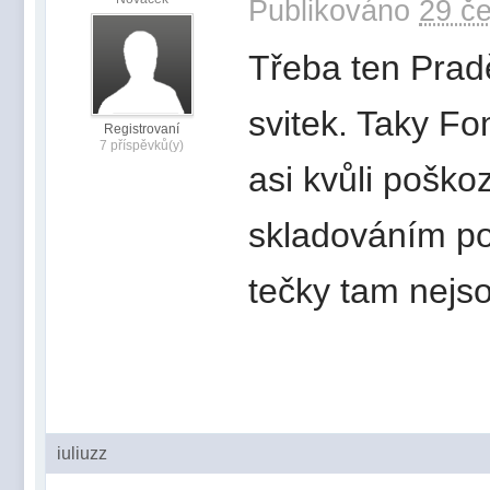
Publikováno
29 če
Třeba ten Pradě
svitek. Taky Fo
Registrovaní
7 příspěvků(y)
asi kvůli poško
skladováním po
tečky tam nejs
iuliuzz