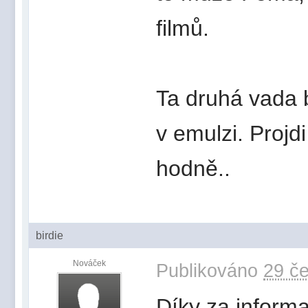
filmů.
Ta druhá vada b
v emulzi. Projdi
hodně..
birdie
Nováček
Publikováno
29 če
Díky za informa