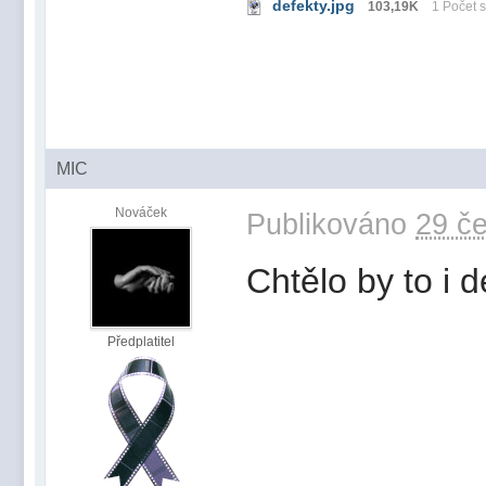
defekty.jpg
103,19K
1 Počet s
MIC
Nováček
Publikováno
29 če
Chtělo by to i d
Předplatitel