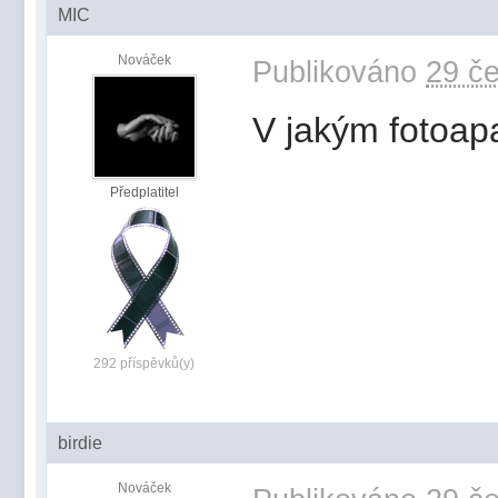
MIC
Nováček
Publikováno
29 če
V jakým fotoap
Předplatitel
292 příspěvků(y)
birdie
Nováček