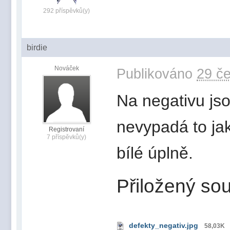
292 příspěvků(y)
birdie
Nováček
Publikováno
29 če
Na negativu jso
nevypadá to jak
Registrovaní
7 příspěvků(y)
bílé úplně.
Přiložený sou
defekty_negativ.jpg
58,03K