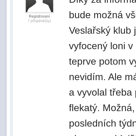
bude možná vš
Registrovaní
7 příspěvků(y)
Veslařský klub 
vyfocený loni v 
teprve potom v
nevidím. Ale má
a vyvolal třeba
flekatý. Možná,
posledních týd