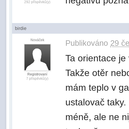
negativu poznal
292 příspěvků(y)
birdie
Nováček
Publikováno
29 če
Ta orientace je
Takže otěr neb
Registrovaní
7 příspěvků(y)
mám teplo v ga
ustalovač taky
méně, ale ne ni