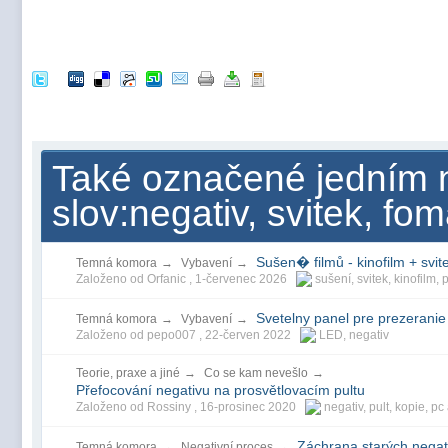
Také označené jedním n
slov:negativ, svitek, fo
Sušen� filmů - kinofilm + svit
Temná komora
→
Vybavení
→
Založeno od Orfanic ,
1-červenec 2026
sušení
,
svitek
,
kinofilm
,
Svetelny panel pre prezeranie
Temná komora
→
Vybavení
→
Založeno od pepo007 ,
22-červen 2022
LED
,
negativ
Teorie, praxe a jiné
→
Co se kam nevešlo
→
Přefocování negativu na prosvětlovacím pultu
Založeno od Rossiny ,
16-prosinec 2020
negativ
,
pult
,
kopie
,
pc
Záchrana starých negat
Temná komora
→
Negativní proces
→