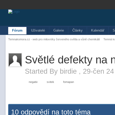
Fórum
Uživatelé
Galerie
Články
Kalendář
S
Temnakomora.cz - web pro milovníky červeného světla a vůně chemikálií
Temná k
Světlé defekty na 
Started By
birdie
,
29-čen 24
negativ
svitek
fomapan
10 odpovědí na toto téma