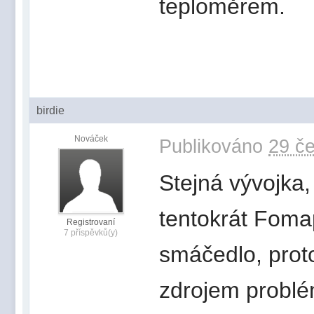
teploměrem.
birdie
Nováček
Publikováno
29 če
Stejná vývojka,
tentokrát Fom
Registrovaní
7 příspěvků(y)
smáčedlo, prot
zdrojem problé