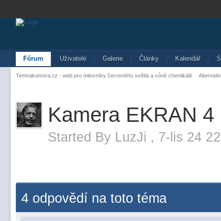
Fórum
Uživatelé
Galerie
Články
Kalendář
S
Temnakomora.cz - web pro milovníky červeného světla a vůně chemikálií
Alternati
Kamera EKRAN 4
Started By
LuzJi
,
7-lis 24 2
4 odpovědí na toto téma