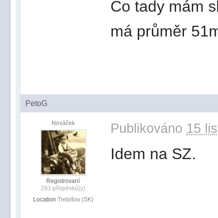
Co tady mám sho
má průměr 51
PetoG
Nováček
Publikováno
15 li
Idem na SZ.
Registrovaní
291 příspěvků(y)
Location
Trebišov (SK)