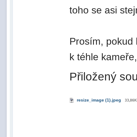
toho se asi ste
Prosím, pokud 
k téhle kameře
Přiložený sou
resize_image (1).jpeg
33,86K