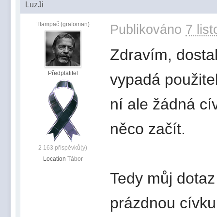
LuzJi
Tlampač (grafoman)
Publikováno
7 lis
Zdravím, dosta
Předplatitel
vypadá použite
ní ale žádná cív
něco začít.
2 163 příspěvků(y)
Location
Tábor
Tedy můj dotaz
prázdnou cívku 