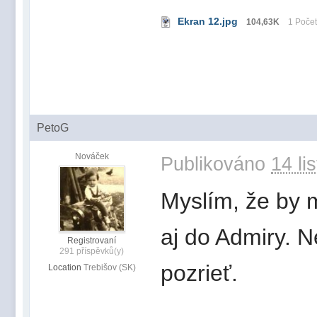
Ekran 12.jpg
104,63K
1 Počet
PetoG
Nováček
Publikováno
14 li
Myslím, že by m
aj do Admiry. 
Registrovaní
291 příspěvků(y)
pozrieť.
Location
Trebišov (SK)