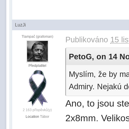
LuzJi
Tlampač (grafoman)
Publikováno
15 li
PetoG, on 14 Nov
Předplatitel
Myslím, že by mal
Admiry. Nejakú d
Ano, to jsou st
2 163 příspěvků(y)
2x8mm. Velikost
Location
Tábor