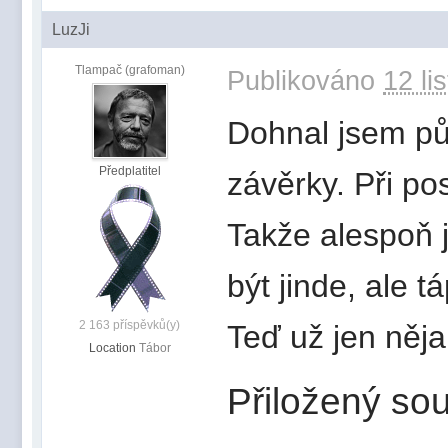
LuzJi
Tlampač (grafoman)
Publikováno
12 li
Dohnal jsem pů
Předplatitel
závěrky. Při po
Takže alespoň 
být jinde, ale t
2 163 příspěvků(y)
Teď už jen něja
Location
Tábor
Přiložený sou