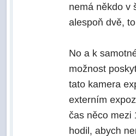
nemá někdo v š
alespoň dvě, to
No a k samotn
možnost poskyt
tato kamera ex
externím expoz
čas něco mezi 1
hodil, abych ne