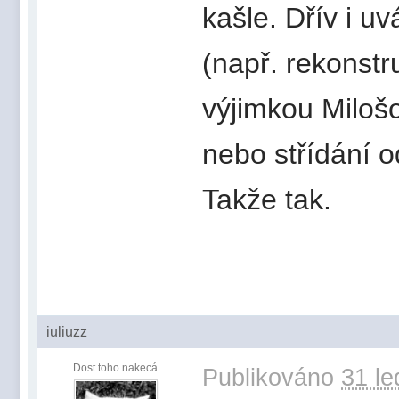
kašle. Dřív i u
(např. rekonstr
výjimkou Miloš
nebo střídání o
Takže tak.
iuliuzz
Dost toho nakecá
Publikováno
31 le