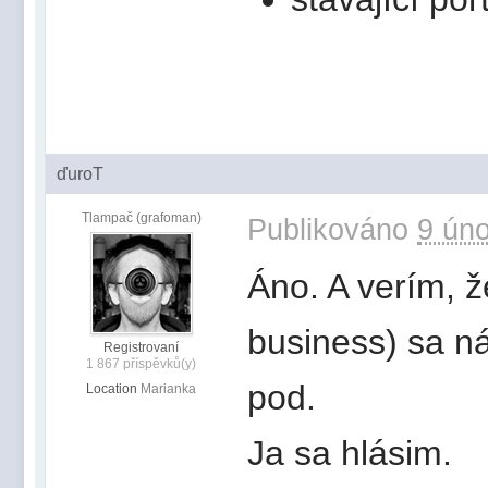
ďuroT
Tlampač (grafoman)
Publikováno
9 úno
Áno. A verím, 
business) sa ná
Registrovaní
1 867 příspěvků(y)
pod.
Location
Marianka
Ja sa hlásim.