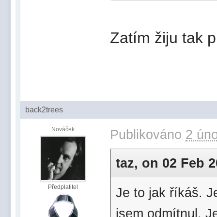
Zatím žiju tak p
back2trees
Nováček
Publikováno
2 úno
taz, on 02 Feb 2
Předplatitel
Je to jak říkáš.
jsem odmítnul. J