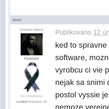
duuri
Dost toho nakecá
Publikováno
12 ún
ked to spravne
software, mozno
Předplatitel
vyrobcu ci vie 
nejak sa snimi
postol vyssie j
941 příspěvků(y)
Location
Bratislava, SK
nemoze verejne