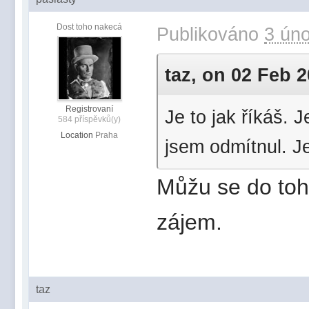
Dost toho nakecá
Publikováno
3 úno
taz, on 02 Feb 2
Registrovaní
Je to jak říkáš.
584 příspěvků(y)
Location
Praha
jsem odmítnul. Je
Můžu se do toho 
zájem.
taz