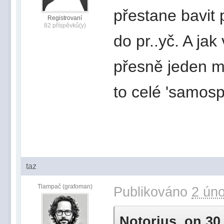
přestane bavit 
Registrovaní
82 příspěvků(y)
do pr..yč. A ja
přesně jeden m
to celé 'samosp
taz
Tlampač (grafoman)
Publikováno
2 úno
Notorius, on 30 