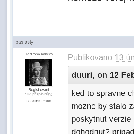
pasiasty
Dost toho nakecá
Publikováno
13 ún
duuri, on 12 Feb
Registrovaní
ked to spravne c
584 příspěvků(y)
Location
Praha
mozno by stalo z
poskytnut verzie
dohodnut? pripad