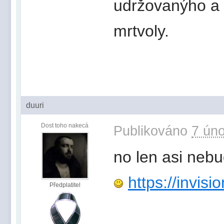
udržovanýho a 
mrtvoly.
duuri
Dost toho nakecá
Publikováno
7 úno
no len asi neb
https://invis
Předplatitel