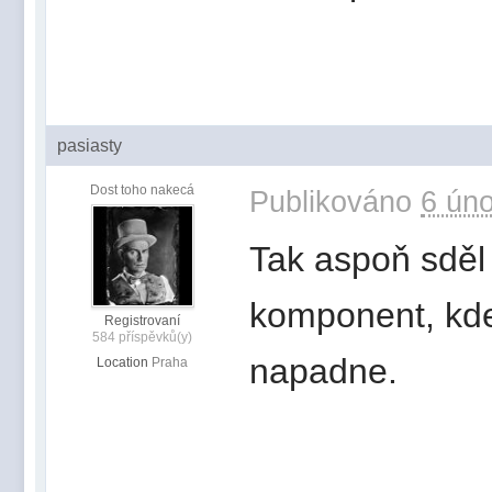
pasiasty
Dost toho nakecá
Publikováno
6 úno
Tak aspoň sděl 
komponent, kde
Registrovaní
584 příspěvků(y)
napadne.
Location
Praha