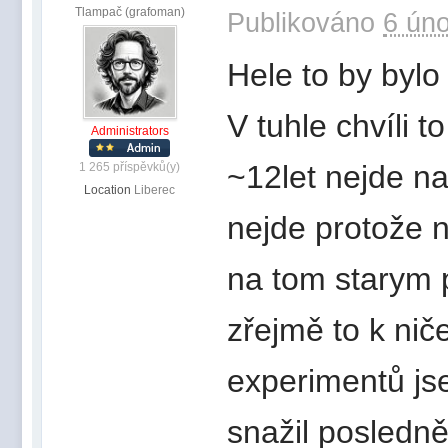
Tlampač (grafoman)
Publikováno
6 úno
Hele to by bylo 
V tuhle chvíli t
Administrators
~12let nejde n
1 265 příspěvků(y)
Location
Liberec
nejde protože n
na tom starym p
zřejmě to k ni
experimentů js
snažil posledn