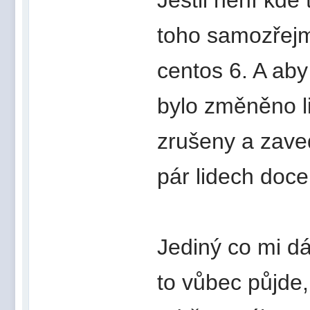
toho samozřejm
centos 6. A aby
bylo změněno li
zrušeny a zave
pár lidech doce
Jediný co mi d
to vůbec půjde,