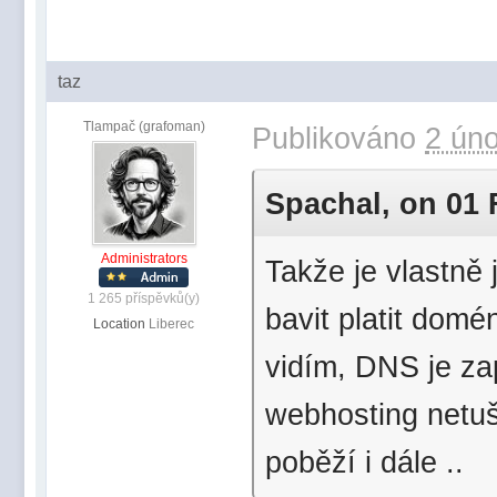
taz
Tlampač (grafoman)
Publikováno
2 úno
Spachal, on 01 F
Administrators
Takže je vlastně
1 265 příspěvků(y)
bavit platit domé
Location
Liberec
vidím, DNS je za
webhosting netuš
poběží i dále ..