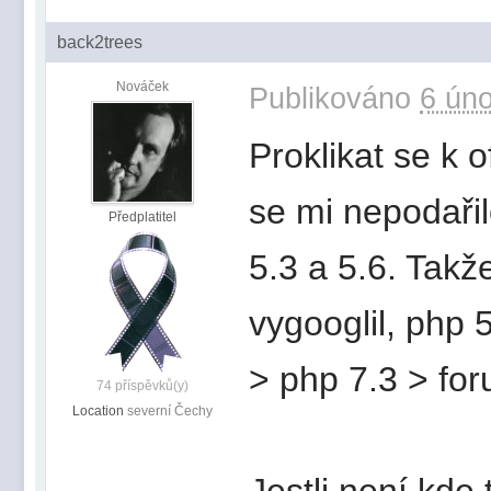
back2trees
Nováček
Publikováno
6 úno
Proklikat se k 
se mi nepodařil
Předplatitel
5.3 a 5.6. Takž
vygooglil, php 
> php 7.3 > for
74 příspěvků(y)
Location
severní Čechy
Jestli není kde 