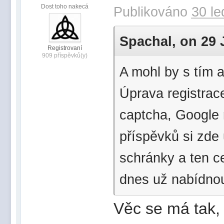
Dost toho nakecá
Publikováno
30 le
Spachal, on 29 J
Registrovaní
909 příspěvků(y)
A mohl by s tím 
Úprava registrac
captcha, Google
příspěvků si zde
schránky a ten c
dnes už nabídnou
Věc se má tak, 