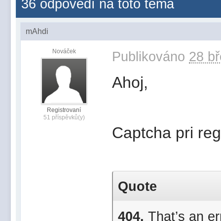
36 odpovědí na toto téma
mAhdi
Nováček
Publikováno
28 bř
Ahoj,
Registrovaní
51 příspěvků(y)
Captcha pri regi
Quote
404.
That’s an err