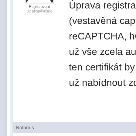
Úprava registra
Registrovaní
82 příspěvků(y)
(vestavěná cap
reCAPTCHA, hCa
už vše zcela a
ten certifikát 
už nabídnout z
Notorius