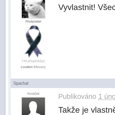
Vyvlastnit! Vše
Předplatitel
749 příspěvků(y)
Location
Bítovany
Spachal
Nováček
Publikováno
1 úno
Takže je vlastn