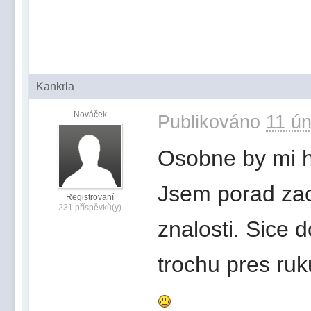
Kankrla
Nováček
Publikováno
11 ún
Osobne by mi h
Jsem porad zaca
Registrovaní
231 příspěvků(y)
znalosti. Sice 
trochu pres ruku