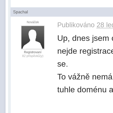
Spachal
Nováček
Publikováno
28 le
Up, dnes jsem c
nejde registrac
Registrovaní
82 příspěvků(y)
se.
To vážně nemá 
tuhle doménu a 