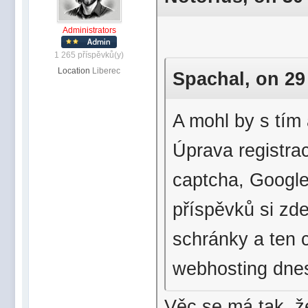
Administrators
1 265 příspěvků(y)
Location
Liberec
Spachal, on 29 
A mohl by s tím
Úprava registra
captcha, Googl
příspěvků si zd
schránky a ten c
webhosting dnes
Věc se má tak, že