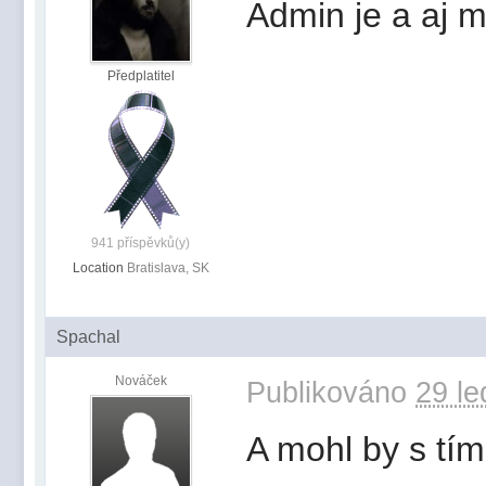
Admin je a aj m
Předplatitel
941 příspěvků(y)
Location
Bratislava, SK
Spachal
Nováček
Publikováno
29 le
A mohl by s tím