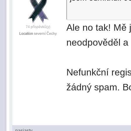
Ale no tak! Mě 
74 příspěvků(y)
Location
severní Čechy
neodpověděl a 
Nefunkční regi
žádný spam. Bo
pasiasty