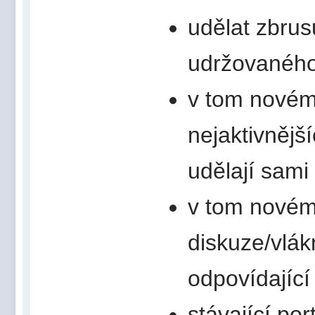
udělat zbrus
udržovaného
v tom novém 
nejaktivnější
udělají sami
v tom novém 
diskuze/vlák
odpovídající
stávající po