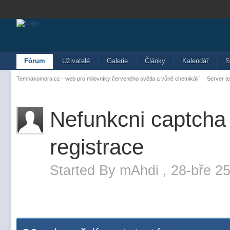
Fórum
Uživatelé
Galerie
Články
Kalendář
S
Temnakomora.cz - web pro milovníky červeného světla a vůně chemikálií
Server t
Nefunkcni captcha 
registrace
Started By
mAhdi
,
28-bře 25