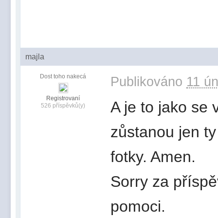
majla
Dost toho nakecá
Publikováno
11 ún
Registrovaní
A je to jako se
526 příspěvků(y)
zůstanou jen t
fotky. Amen.
Sorry za přísp
pomoci.