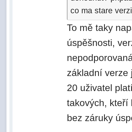
co ma stare verz
To mě taky nap
úspěšnosti, ver
nepodporovan
základní verze 
20 uživatel plat
takových, kteří
bez záruky ús