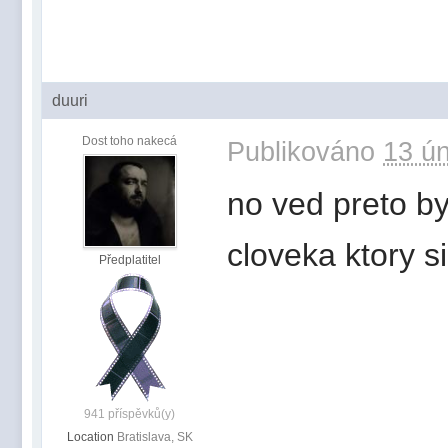
duuri
Dost toho nakecá
Publikováno
13 ún
no ved preto by
cloveka ktory si
Předplatitel
941 příspěvků(y)
Location
Bratislava, SK