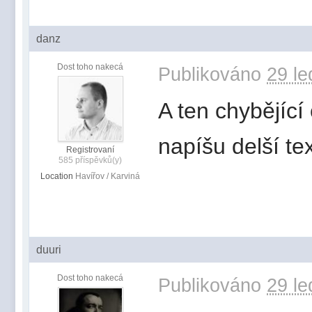
danz
Dost toho nakecá
Publikováno
29 le
A ten chybějící 
napíšu delší tex
Registrovaní
585 příspěvků(y)
Location
Havířov / Karviná
duuri
Dost toho nakecá
Publikováno
29 le