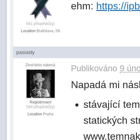
ehm:
https://ip
941 příspěvků(y)
Location
Bratislava, SK
pasiasty
Dost toho nakecá
Publikováno
9 úno
Napadá mi násl
stávající t
Registrovaní
584 příspěvků(y)
Location
Praha
statických s
www.temnako