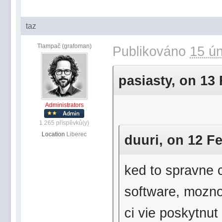
taz
Tlampač (grafoman)
Publikováno
15 ún
pasiasty, on 13 
Administrators
1 265 příspěvků(y)
Location
Liberec
duuri, on 12 Fe
ked to spravne 
software, mozno
ci vie poskytnut