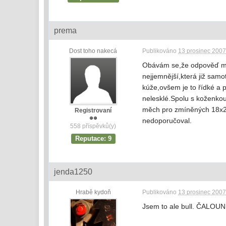
prema
Dost toho nakecá
Publikováno
13 prosinec 2007
Obávám se,že odpověď moc 
nejjemnější,která již sam
kúže,ovšem je to řídké a 
nelesklé.Spolu s koženkou
měch pro zmíněných 18x24.
Registrovaní
nedoporučoval.
558 příspěvků(y)
Reputace: 9
jenda1250
Hrabě kydoň
Publikováno
13 prosinec 2007
Jsem to ale bull. ČALOU