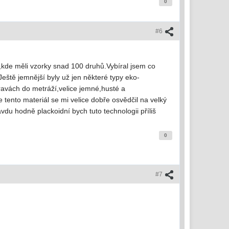
0
#6
,kde měli vzorky snad 100 druhů.Vybíral jsem co
eště jemnější byly už jen některé typy eko-
ravách do metráží,velice jemné,husté a
tento materiál se mi velice dobře osvědčil na velký
u hodně plackoidní bych tuto technologii příliš
0
#7