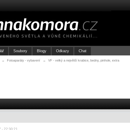
dář
Soubory
Blogy
Odkazy
Chat
→
Fotoaparáty - vybavení
→
VF - velký a největší krabice, bedny, pinhole, extra
 - 22:30:21