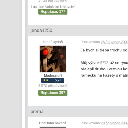
1 728 příspěvků(y)
Location
Valašské království
Reputace: 177
jenda1250
Hrabě kydoň
Publikováno
26 červenec 2007
Já bych si třeba trochu odl
Můj výtvor 9*12 už se rýsu
přelepil druhou vrstvou k
rámečku na kazety s matni
Moderátoři
3 570 příspěvků(y)
Reputace: 397
prema
Dost toho nakecá
Publikováno
28 červenec 2007