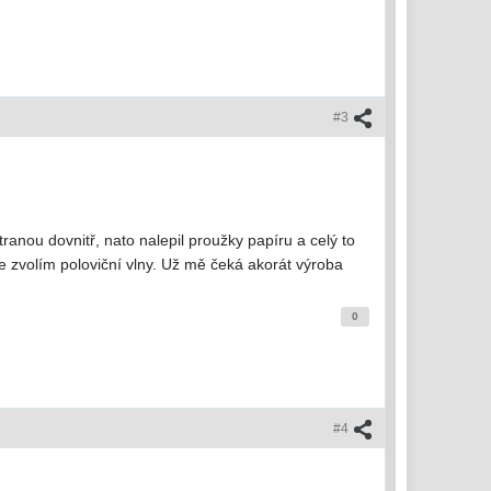
#3
ranou dovnitř, nato nalepil proužky papíru a celý to
le zvolím poloviční vlny. Už mě čeká akorát výroba
0
#4