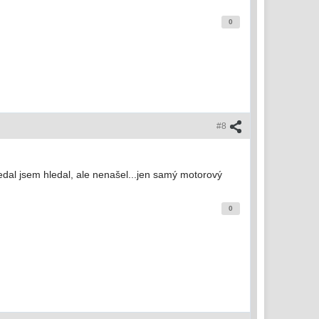
0
#8
dal jsem hledal, ale nenašel...jen samý motorový
0