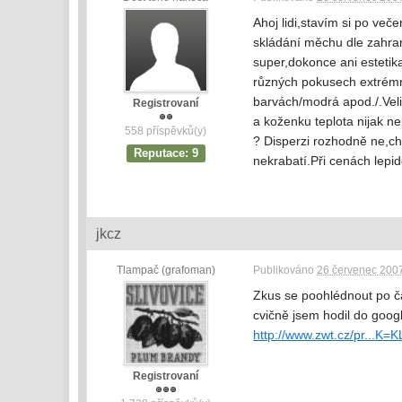
Ahoj lidi,stavím si po ve
skládání měchu dle zahran
super,dokonce ani estetik
různých pokusech extrémně
barvách/modrá apod./.Velic
Registrovaní
a koženku teplota nijak n
558 příspěvků(y)
? Disperzi rozhodně ne,ch
Reputace: 9
nekrabatí.Při cenách lepi
jkcz
Tlampač (grafoman)
Publikováno
26 červenec 2007
Zkus se poohlédnout po čal
cvičně jsem hodil do goog
http://www.zwt.cz/pr...K
Registrovaní