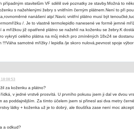
h případným stavitelům VF sdělil své poznatky ze stavby.Možná to n
t koženku s nažehlenými žebry s vnitřním černým plátnem.Není to při po
ka,rovnoměrné nanášení atp/.Navíc vnitřní plátno musí být tenoučké,tud
ermomřížku /. Je to vlastně termolepidlo nanesené ve formě jemné mří
í a mřížkou již opatřené plátno se nažehlí na koženku se žebry.K dostá
ro vykrytí celého plátna na můj měch pro zmíněných 18x24 se dostanu
ch !!!Váha samotné mřížky / lepidla /je skoro nulová,pevnost spoje výbo
- 18:08:53
užil za koženku a plátno?
š řídká, v jedné vrstvě prosvítá. U prvního pokusu jsem ji dal ve dvou vr
m as poddajnějším. Za tímto účelem jsem si přinesl asi dva metry černé 
rstvy látky + koženka už je to dobrý, ale tloušťka zase není moc akcept
ka a odkud?