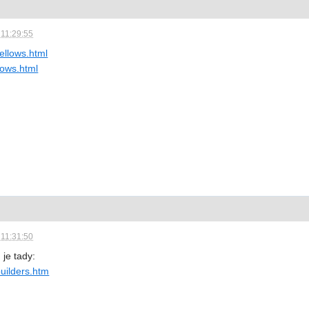
 11:29:55
bellows.html
llows.html
 11:31:50
 je tady:
builders.htm