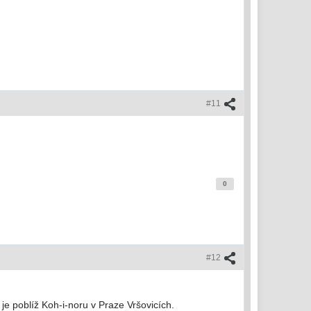
#11
0
#12
 je poblíž Koh-i-noru v Praze Vršovicích.