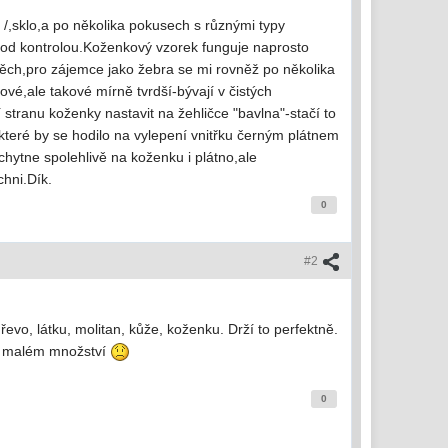
 /,sklo,a po několika pokusech s různými typy
 pod kontrolou.Koženkový vzorek funguje naprosto
ěch,pro zájemce jako žebra se mi rovněž po několika
é,ale takové mírně tvrdší-bývají v čistých
 stranu koženky nastavit na žehličce "bavlna"-stačí to
,které by se hodilo na vylepení vnitřku černým plátnem
hytne spolehlivě na koženku i plátno,ale
chni.Dík.
0
#2
evo, látku, molitan, kůže, koženku. Drží to perfektně.
ém malém množství
0