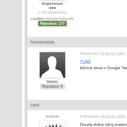
Registrovaní
1 728 příspěvků(y)
Location
Valašské království
Reputace: 177
Anonymous
Publikováno
13 březen 2008 -
TUNÁ
klíčová slova v Google "b
Guests
Reputace: 0
cent
Nováček
Publikováno
14 březen 2008 -
Docela dobrý zdroj materiá