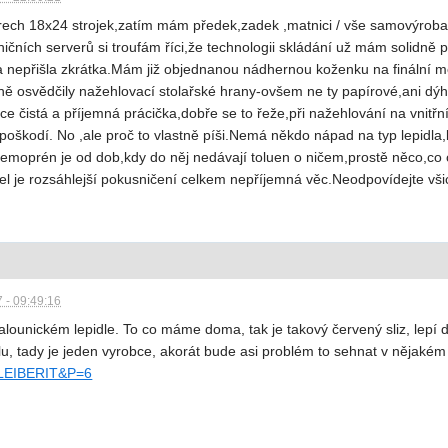
čerech 18x24 strojek,zatím mám předek,zadek ,matnici / vše samovýroba
ičních serverů si troufám říci,že technologii skládání už mám solidně
a nepřišla zkrátka.Mám již objednanou nádhernou koženku na finální m
 osvědčily nažehlovací stolařské hrany-ovšem ne ty papírové,ani dýhov
e čistá a příjemná prácička,dobře se to řeže,při nažehlování na vnitřní
epoškodí. No ,ale proč to vlastně píši.Nemá někdo nápad na typ lepidla
emoprén je od dob,kdy do něj nedávají toluen o ničem,prostě něco,co c
del je rozsáhlejší pokusničení celkem nepříjemná věc.Neodpovídejte vši
 - 09:49:16
ounickém lepidle. To co máme doma, tak je takový červený sliz, lepí dř
lu, tady je jeden vyrobce, akorát bude asi problém to sehnat v nějak
=KLEIBERIT&P=6