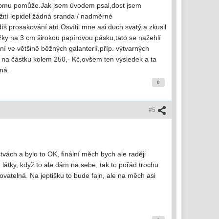
ěkomu pomůže.Jak jsem úvodem psal,dost jsem
užití lepidel žádná sranda / nadměrné
íš prosakování atd.Osvítil mne asi duch svatý a zkusil
žky na 3 cm širokou papírovou pásku,tato se nažehlí
ní ve většině běžných galanterií,příp. výtvarných
 na částku kolem 250,- Kč,ovšem ten výsledek a ta
rná.
0
#5
stvách a bylo to OK, finální měch bych ale raději
látky, když to ale dám na sebe, tak to pořád trochu
ovatelná. Na jeptišku to bude fajn, ale na měch asi