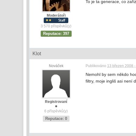
To je ta generace, co zaři
Moderátoři
3 570 příspěvků(y)
Reputace: 397
Klot
Nováček
Publikováno
13 březen 2008 -
Nemohl by sem někdo hodit
filtry, moje ingliš asi není d
Registrovaní
6 příspěvků(y)
Reputace: 0