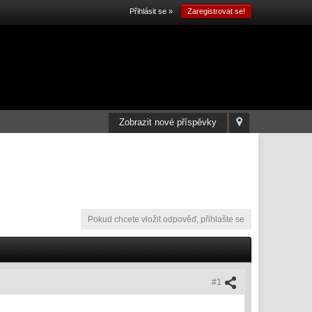
Přihlásit se »
Zaregistrovat se!
Zobrazit nové příspěvky
Pokud chcete vložit odpověď, přihlašte se
#1