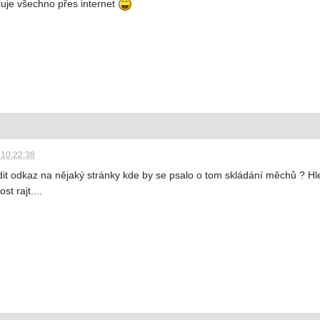
zuje všechno přes internet
 10:22:38
 odkaz na nějaký stránky kde by se psalo o tom skládání měchů ? Hle
ost rajt....