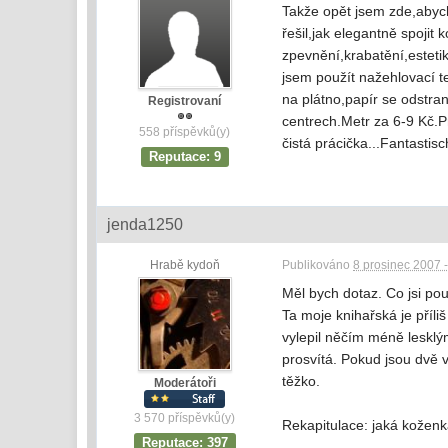
Takže opět jsem zde,abyc
řešil,jak elegantně spoji
zpevnění,krabatění,esteti
jsem použít nažehlovací t
na plátno,papír se odstran
Registrovaní
centrech.Metr za 6-9 Kč.P
558 příspěvků(y)
čistá prácička...Fantastis
Reputace: 9
jenda1250
Hrabě kydoň
Publikováno
8 prosinec 2007 
Měl bych dotaz. Co jsi po
Ta moje knihařská je příli
vylepil něčím méně lesklý
prosvítá. Pokud jsou dvě v
těžko.
Moderátoři
3 570 příspěvků(y)
Rekapitulace: jaká kožen
Reputace: 397