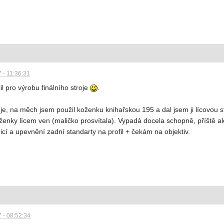
 - 11:36:31
il pro výrobu finálního stroje
.
je, na měch jsem použil koženku knihařskou 195 a dal jsem ji lícovou st
oženky lícem ven (maličko prosvítala). Vypadá docela schopně, příště a
cí a upevnění zadní standarty na profil + čekám na objektiv.
 - 08:52:34