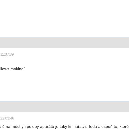
 11:37:39
ellows making"
 22:03:46
lů na měchy i polepy aparátů je taky knihařství. Teda alespoň to, které