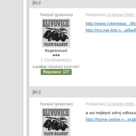
jkcz
Tlampač (grafoman)
Publikováno
13 březen 2008 -
http://www.cyberbeac...ll/
http://my.net-link.n...el/be
Registrovaní
1 728 příspěvků(y)
Location
Valašské království
Reputace: 177
jkcz
Tlampač (grafoman)
Publikováno
13 březen 2008 -
a asi nejlepsi zdroj odkazu
http://home.online.n...era