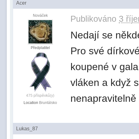
Acer
Nováček
Publikováno
3 říj
Nedají se někd
Pro své dírkov
Předplatitel
koupené v galan
vláken a když s
nenapravitelně 
475 příspěvků(y)
Location
Bruntálsko
Lukas_87