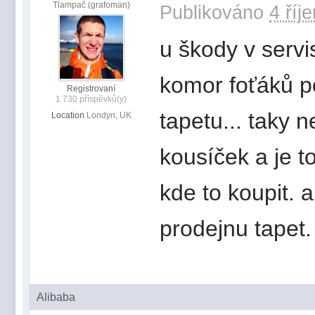
Tlampač (grafoman)
Publikováno
4 říj
u škody v servi
komor foťáků p
Registrovaní
1 730 příspěvků(y)
tapetu... taky n
Location
Londyn, UK
kousíček a je to
kde to koupit. 
prodejnu tapet.
Alibaba