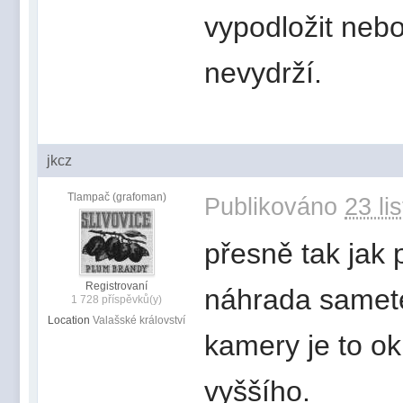
vypodložit nebo
nevydrží.
jkcz
Tlampač (grafoman)
Publikováno
23 li
přesně tak jak 
Registrovaní
náhrada samete
1 728 příspěvků(y)
Location
Valašské království
kamery je to ok
vyššího.