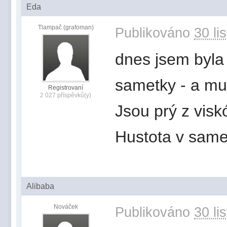
Eda
Tlampač (grafoman)
Publikováno
30 li
dnes jsem byla 
sametky - a mu
Registrovaní
2 027 příspěvků(y)
Jsou prý z visk
Hustota v same
Alibaba
Nováček
Publikováno
30 li