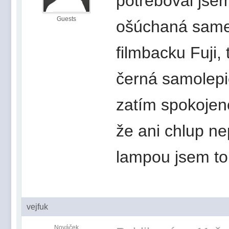
potřeboval jsem
Guests
ošúchaná samet
filmbacku Fuji
černá samolepicí
zatím spokojeno
že ani chlup n
lampou jsem t
vejfuk
Nováček