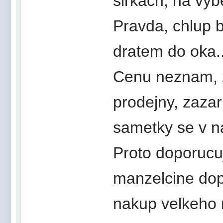
sirkach, na vyb
Pravda, chlup b
dratem do oka..
Cenu neznam, z
prodejny, zazari
sametky se v nak
Proto doporucuj
manzelcine dop
nakup velkeho 