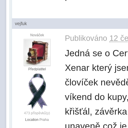
vejfuk
Nováček
Publikováno
12 če
Jedná se o Cer
Xenar který jse
Předplatitel
človíček nevědě
víkend do kupy,
křišťál, závěrk
473 příspěvků(y)
Location
Praha
unaveně což je 