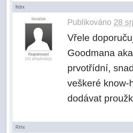
frdrx
Nováček
Publikováno
28 sr
Vřele doporuču
Goodmana aka I
Registrovaní
151 příspěvků(y)
prvotřídní, sna
veškeré know-h
dodávat proužky
RHx