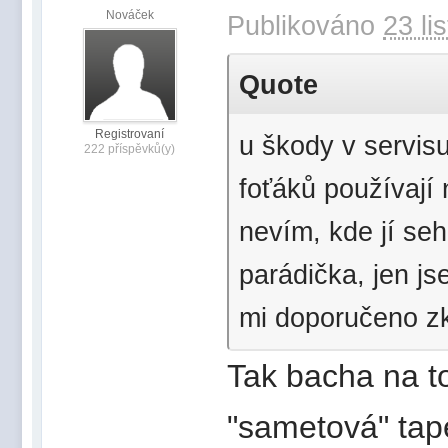
Nováček
Publikováno
23 li
Quote
Registrovaní
u škody v servis
222 příspěvků(y)
foťáků používají
nevím, kde jí seh
parádička, jen jse
mi doporučeno zk
Tak bacha na to
"sametová" tapet