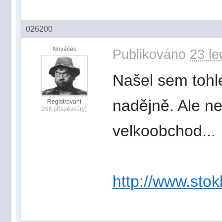
026200
Nováček
Publikováno
23 le
Našel sem tohl
nadějně. Ale ne
Registrovaní
266 příspěvků(y)
velkoobchod...
http://www.sto