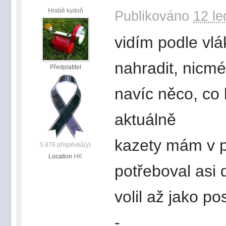
Hrabě kydoň
Publikováno
12 le
vidím podle vl
nahradit, nicm
Předplatitel
navíc něco, co
aktuálně
kazety mám v p
5 876 příspěvků(y)
Location
HK
potřeboval asi 
volil až jako p
-