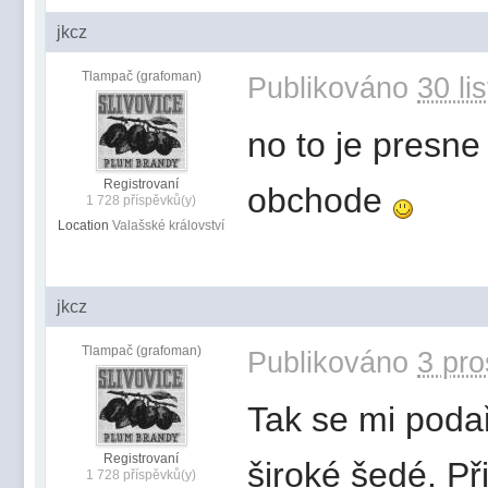
jkcz
Tlampač (grafoman)
Publikováno
30 li
no to je presne
Registrovaní
obchode
1 728 příspěvků(y)
Location
Valašské království
jkcz
Tlampač (grafoman)
Publikováno
3 pro
Tak se mi poda
Registrovaní
široké šedé. P
1 728 příspěvků(y)