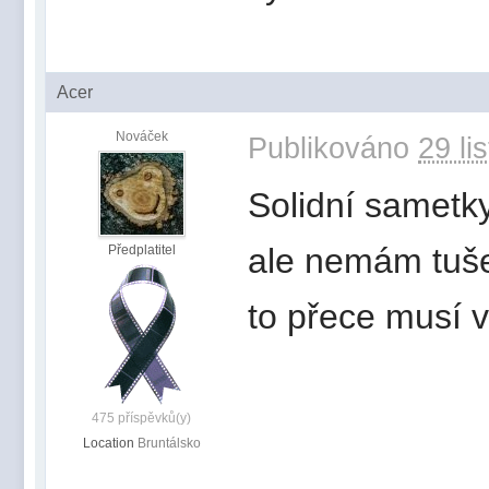
Acer
Nováček
Publikováno
29 li
Solidní sametky
ale nemám tuše
Předplatitel
to přece musí 
475 příspěvků(y)
Location
Bruntálsko