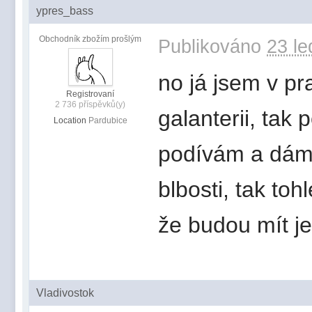
ypres_bass
Obchodník zbožím prošlým
Publikováno
23 le
no já jsem v p
Registrovaní
2 736 příspěvků(y)
galanterii, ta
Location
Pardubice
podívám a dám 
blbosti, tak toh
že budou mít j
Vladivostok