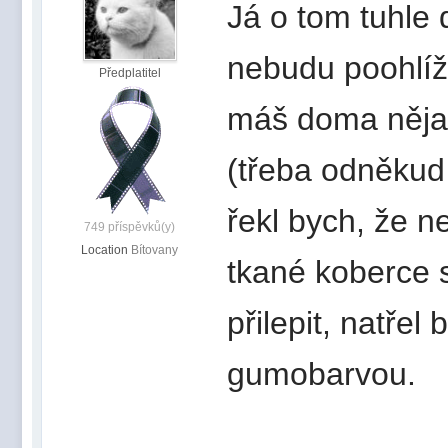
Já o tom tuhle 
nebudu poohlíže
Předplatitel
máš doma něja
(třeba odněkud 
řekl bych, že n
749 příspěvků(y)
Location
Bítovany
tkané koberce s
přilepit, natře
gumobarvou.