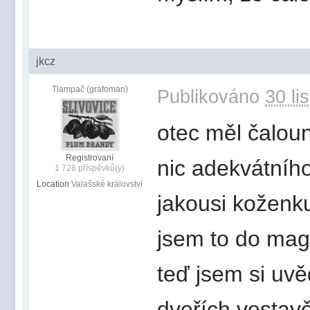
jkcz
Tlampač (grafoman)
Publikováno
30 li
otec měl čaloun
Registrovaní
nic adekvátníh
1 728 příspěvků(y)
Location
Valašské království
jakousi koženku
jsem to do mag
teď jsem si uv
dveřích vestav