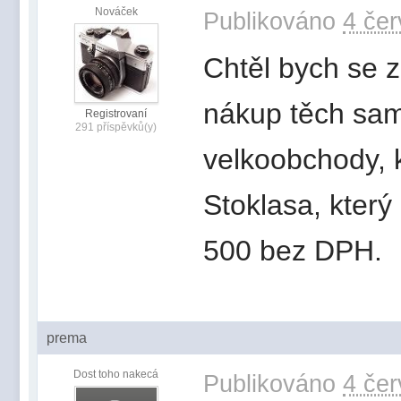
Nováček
Publikováno
4 čer
Chtěl bych se 
nákup těch sam
Registrovaní
291 příspěvků(y)
velkoobchody, k
Stoklasa, kter
500 bez DPH.
prema
Dost toho nakecá
Publikováno
4 čer