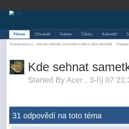
Fórum
Uživatelé
Galerie
Články
Kalendář
S
Temnakomora.cz - web pro milovníky červeného světla a vůně chemikálií
Fotoapar
Kde sehnat samet
Started By
Acer
,
3-říj 07 21
31 odpovědí na toto téma