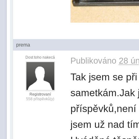
prema
Dost toho nakecá
Publikováno
28 ún
Tak jsem se při
sametkám.Jak j
Registrovaní
558 příspěvků(y)
příspěvků,není
jsem už nad tí