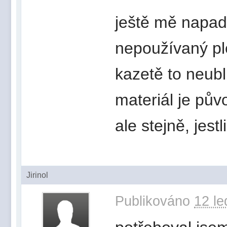
ještě mě napad
nepoužívaný ple
kazetě to neublí
materiál je pů
ale stejně, jestl
Jirinol
Publikováno
12 le