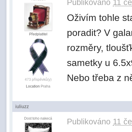
Publikováno
11 če
Oživím tohle s
poradit? V gala
Předplatitel
rozměry, tloušť
sametky u 6.5x
Nebo třeba z ně
473 příspěvků(y)
Location
Praha
iuliuzz
Dost toho nakecá
Publikováno
11 če