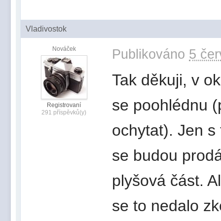
Vladivostok
Nováček
Publikováno
5 čer
Tak děkuji, v o
se poohlédnu (p
Registrovaní
291 příspěvků(y)
ochytat). Jen 
se budou prodá
plyšová část. A
se to nedalo z