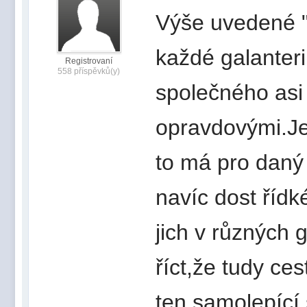
Výše uvedené "
každé galanter
Registrovaní
558 příspěvků(y)
společného asi t
opravdovými.Je
to má pro daný 
navíc dost řídk
jich v různých 
říct,že tudy c
ten samolepící 