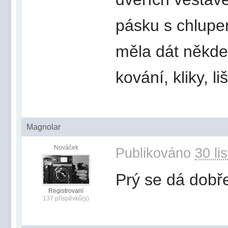
pásku s chlup
měla dát někde
kování, kliky, li
Magnolar
Nováček
Publikováno
30 li
Prý se dá dobře
Registrovaní
137 příspěvků(y)