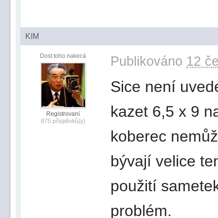
KIM
Dost toho nakecá
Publikováno
12 če
Sice není uved
kazet 6,5 x 9 
Registrovaní
875 příspěvků(y)
koberec nemůže
bývají velice t
použití sametek
problém.