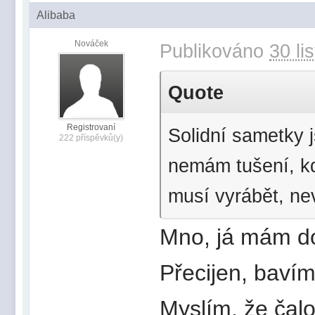
Alibaba
Nováček
Publikováno
30 li
Quote
Registrovaní
Solidní sametky j
222 příspěvků(y)
nemám tušení, kd
musí vyrábět, ne
Mno, já mám do
Přecijen, bavím
Myslím, že čalo