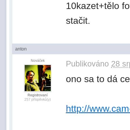
10kazet+tělo f
stačit.
anton
Nováček
Publikováno
28 sr
ono sa to dá ce
Registrovaní
257 příspěvků(y)
http://www.ca