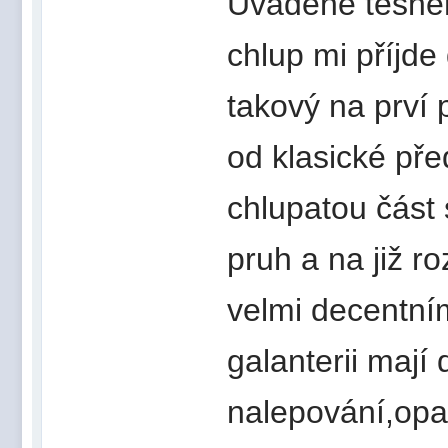
Uváděné těsnění
chlup mi příjd
takový na prví 
od klasické pře
chlupatou část
pruh a na již r
velmi decentním
galanterii mají
nalepování,opat