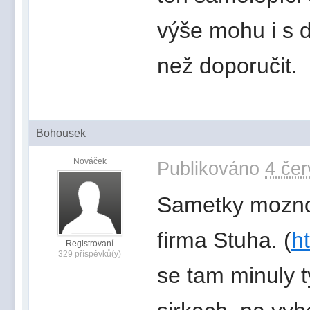
výše mohu i s
než doporučit.
Bohousek
Nováček
Publikováno
4 čer
Sametky mozno j
firma Stuha. (
h
Registrovaní
329 příspěvků(y)
se tam minuly 