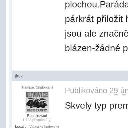
plochou.Paráda.
párkrát přiloži
jsou ale značně 
blázen-žádné po
jkcz
Tlampač (grafoman)
Publikováno
29 ún
Skvely typ pre
Registrovaní
1 728 příspěvků(y)
Location
Valašské království