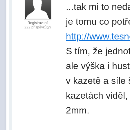
...tak mi to ned
je tomu co potř
Registrovaní
222 příspěvků(y)
http://www.tesn
S tím, že jedno
ale výška i hus
v kazetě a síle
kazetách viděl,
2mm.