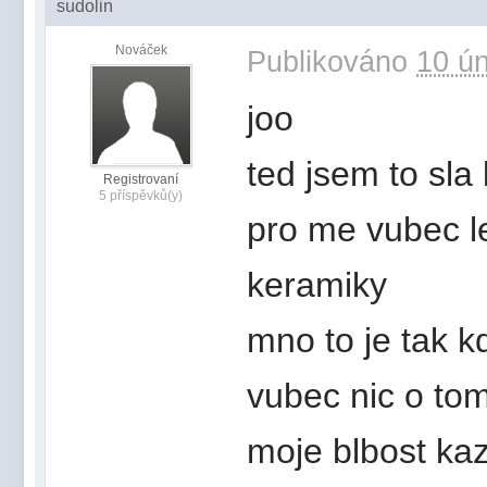
sudolin
Nováček
Publikováno
10 ún
joo
ted jsem to sla 
Registrovaní
5 příspěvků(y)
pro me vubec l
keramiky
mno to je tak 
vubec nic o to
moje blbost ka