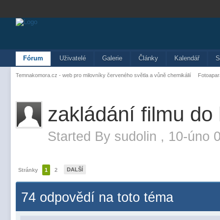
Fórum
Uživatelé
Galerie
Články
Kalendář
S
Temnakomora.cz - web pro milovníky červeného světla a vůně chemikálií
Fotoapar
zakládání filmu do
Started By
sudolin
,
10-úno 0
DALŠÍ
Stránky
1
2
74 odpovědí na toto téma