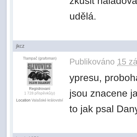
zkusit naládova
udělá.
jkcz
Tlampač (grafoman)
Publikováno
15 zá
ypresu, proboha
Registrovaní
jsou znacene ja
1 728 příspěvků(y)
Location
Valašské království
to jak psal Dan