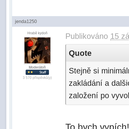
jenda1250
Hrabě kydoň
Publikováno
15 zá
Quote
Moderátoři
Stejně si minimál
3 570 příspěvků(y)
zakládání a dalši
založení po vyvol
To bych vypích!