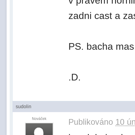
v pravem hornim
zadni cast a za
PS. bacha mas
.D.
sudolin
Nováček
Publikováno
10 ún