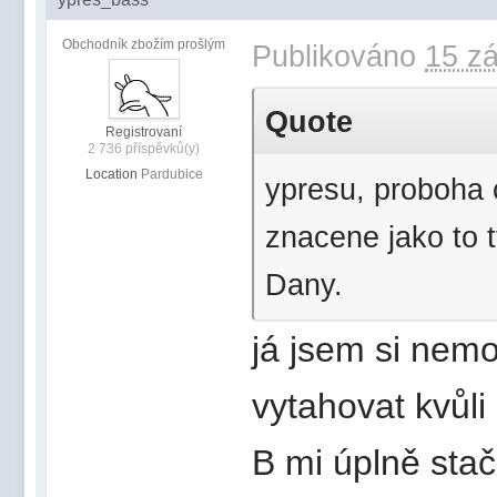
Obchodník zbožím prošlým
Publikováno
15 zá
Quote
Registrovaní
2 736 příspěvků(y)
Location
Pardubice
ypresu, proboha c
znacene jako to t
Dany.
já jsem si nemo
vytahovat kvůli
B mi úplně sta