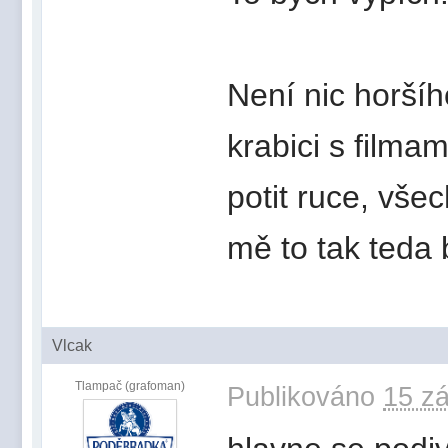
Není nic horší
krabici s filma
potit ruce, vše
mě to tak teda 
Vlcak
Tlampač (grafoman)
Publikováno
15 zá