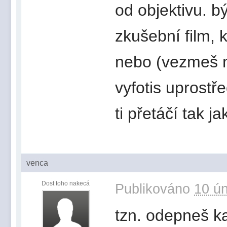
od objektivu. b
zkušební film, 
nebo (vezmeš n
vyfotis uprostře
ti přetáčí tak j
venca
Dost toho nakecá
Publikováno
10 ún
tzn. odepneš k