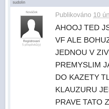
sudolin
Nováček
Publikováno
10 ún
AHOOJ TED J
VF ALE BOHUZ
Registrovaní
5 příspěvků(y)
JEDNOU V ZIV
PREMYSLIM J
DO KAZETY T
KLAUZURU JE
PRAVE TATO Z