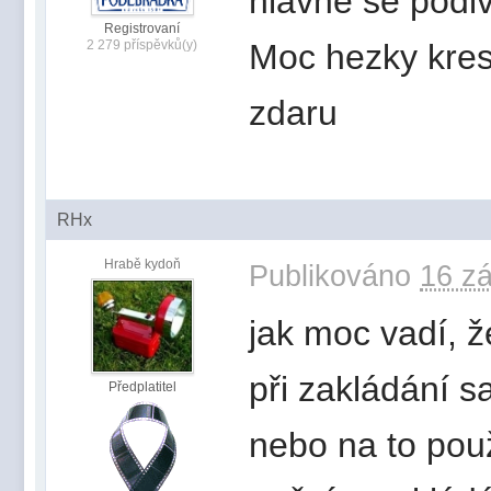
hlavne se podiv
Registrovaní
2 279 příspěvků(y)
Moc hezky kres
zdaru
RHx
Hrabě kydoň
Publikováno
16 zá
jak moc vadí, 
při zakládání 
Předplatitel
nebo na to pou