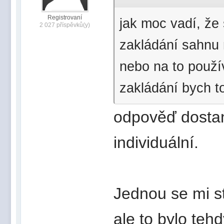
Registrovaní
jak moc vadí, že
2 027 příspěvků(y)
zakládání sahnu 
nebo na to použí
zakládání bych to
odpověď dosta
individuální.
Jednou se mi st
ale to bylo teh