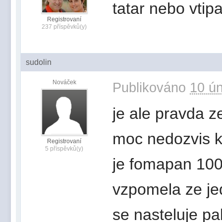
tatar nebo vtip
Registrovaní
237 příspěvků(y)
sudolin
Nováček
Publikováno
10 ún
je ale pravda z
moc nedozvis k
Registrovaní
5 příspěvků(y)
je fomapan 100 
vzpomela ze je
se nasteluje p