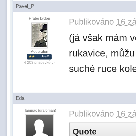
Pavel_P
Hrabě kydoň
Publikováno
16 zá
(já však mám v
rukavice, můžu 
Moderátoři
4 203 příspěvků(y)
suché ruce kole
Eda
Tlampač (grafoman)
Publikováno
16 zá
Quote