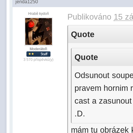
jenda1250
Hrabě kydoň
Publikováno
15 zá
Quote
Moderátoři
Quote
3 570 příspěvků(y)
Odsunout soupe,
pravem hornim ro
cast a zasunout
.D.
mám tu obrázek k