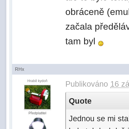
obráceně (emulz
začala předěláv
tam byl
RHx
Hrabě kydoň
Publikováno
16 zá
Quote
Předplatitel
Jednou se mi stal