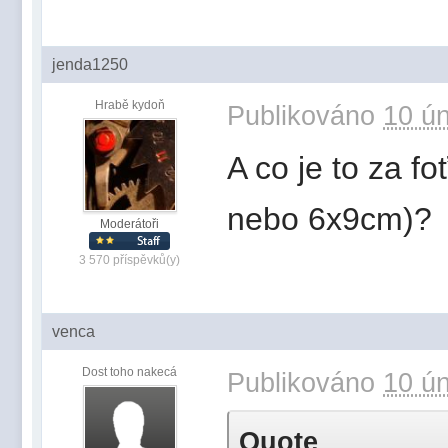
jenda1250
Hrabě kydoň
Publikováno
10 ún
A co je to za f
nebo 6x9cm)?
Moderátoři
3 570 příspěvků(y)
venca
Dost toho nakecá
Publikováno
10 ún
Quote