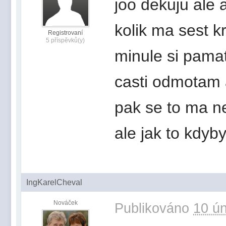
joo dekuju ale 
kolik ma sest k
Registrovaní
5 příspěvků(y)
minule si pamat
casti odmotam 
pak se to ma ne
ale jak to kdyb
IngKarelCheval
Nováček
Publikováno
10 ún