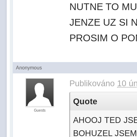
NUTNE TO MUS
JENZE UZ SI 
PROSIM O PO
Anonymous
Publikováno
10 ún
Quote
Guests
AHOOJ TED JSE
BOHUZEL JSEM 