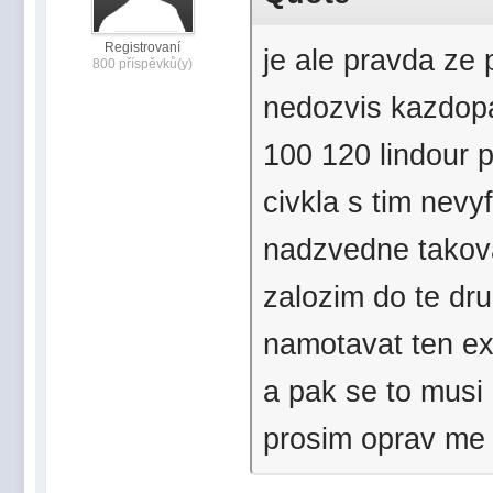
Registrovaní
je ale pravda ze
800 příspěvků(y)
nedozvis kazdopa
100 120 lindour 
civkla s tim nev
nadzvedne takova
zalozim do te dr
namotavat ten ex
a pak se to musi 
prosim oprav me je