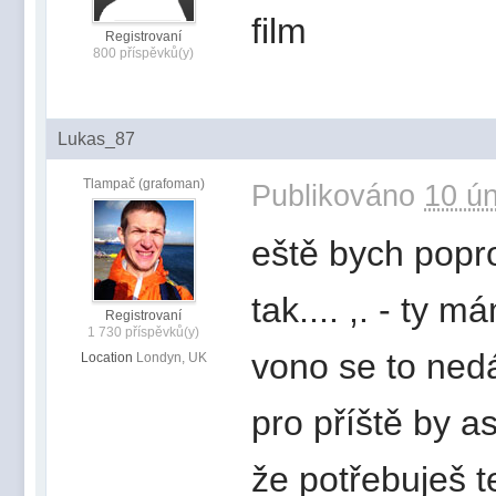
film
Registrovaní
800 příspěvků(y)
Lukas_87
Tlampač (grafoman)
Publikováno
10 ún
eště bych popro
tak.... ,. - ty m
Registrovaní
1 730 příspěvků(y)
vono se to ned
Location
Londyn, UK
pro příště by a
že potřebuješ ten