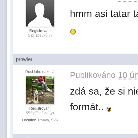
hmm asi tatar ta
Registrovaní
5 příspěvků(y)
prowler
Dost toho nakecá
Publikováno
10 ún
zdá sa, že si n
formát..
Registrovaní
553 příspěvků(y)
Location
Trnava, SVK