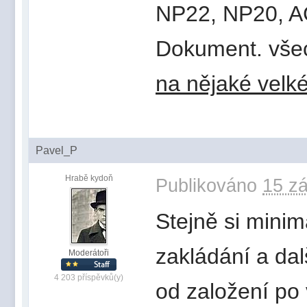
NP22, NP20, 
Dokument. všec
na nějaké velk
Pavel_P
Hrabě kydoň
Publikováno
15 zá
Stejně si minim
zakládání a dal
Moderátoři
4 203 příspěvků(y)
od založení po 