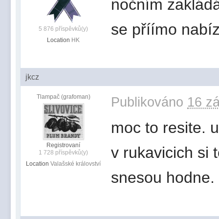
nočním zakládán
se příímo nabíz
5 876 příspěvků(y)
Location
HK
jkcz
Tlampač (grafoman)
Publikováno
16 zá
moc to resite. u
Registrovaní
v rukavicich si 
1 728 příspěvků(y)
Location
Valašské království
snesou hodne.