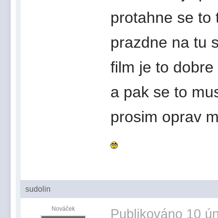
protahne se to 
prazdne na tu 
film je to dobr
a pak se to musi
prosim oprav me 
sudolin
Nováček
Publikováno
10 ún