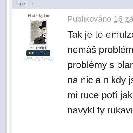
Pavel_P
Hrabě kydoň
Publikováno
16 zá
Tak je to emulze
nemáš problémy
Moderátoři
4 203 příspěvků(y)
problémy s pla
na nic a nikdy 
mi ruce potí ja
navykl ty rukavi