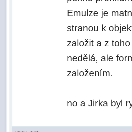
Emulze je matn
stranou k objek
založit a z toh
nedělá, ale fo
založením.
no a Jirka byl r
ypres_bass