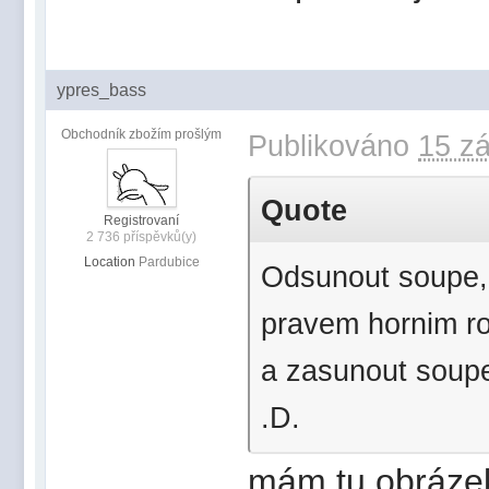
ypres_bass
Obchodník zbožím prošlým
Publikováno
15 zá
Quote
Registrovaní
2 736 příspěvků(y)
Location
Pardubice
Odsunout soupe, 
pravem hornim roh
a zasunout soupe
.D.
mám tu obrázek