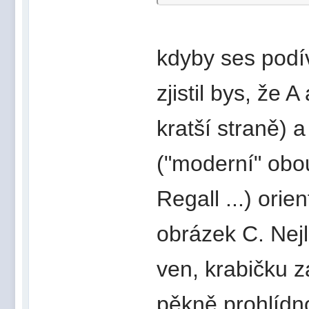
kdyby ses podív
zjistil bys, že 
kratší straně) a
("moderní" obou
Regall ...) ori
obrázek C. Nejl
ven, krabičku z
pěkně prohlídno